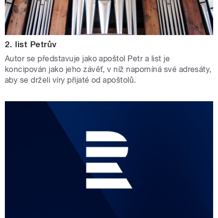
2. list Petrův
Autor se představuje jako apoštol Petr a list je
koncipován jako jeho závěť, v níž napomíná své adresáty,
aby se drželi víry přijaté od apoštolů.