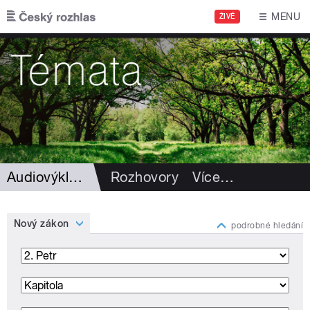
Přejít k hlavnímu obsahu
MENU
ŽIVĚ
Audiovýklad Bible
Rozhovory
Více
…
Nový zákon
podrobné hledání