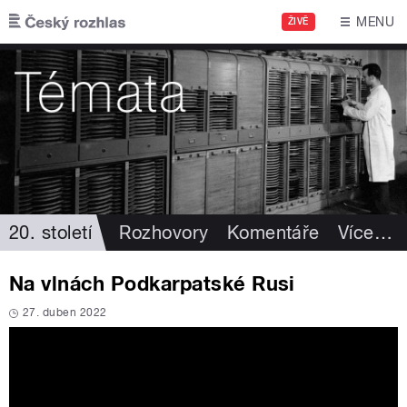
Přejít k hlavnímu obsahu
MENU
ŽIVĚ
20. století
Rozhovory
Komentáře
Více
…
Na vlnách Podkarpatské Rusi
27. duben 2022