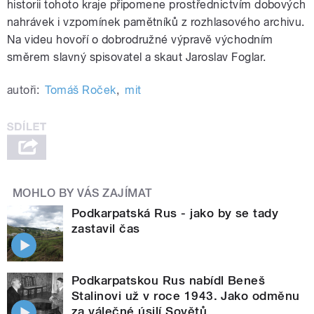
historii tohoto kraje připomene prostřednictvím dobových
nahrávek i vzpomínek pamětníků z rozhlasového archivu.
Na videu hovoří o dobrodružné výpravě východním
směrem slavný spisovatel a skaut Jaroslav Foglar.
autoři:
Tomáš Roček
,
mit
MOHLO BY VÁS ZAJÍMAT
Podkarpatská Rus - jako by se tady
zastavil čas
Podkarpatskou Rus nabídl Beneš
Stalinovi už v roce 1943. Jako odměnu
za válečné úsilí Sovětů