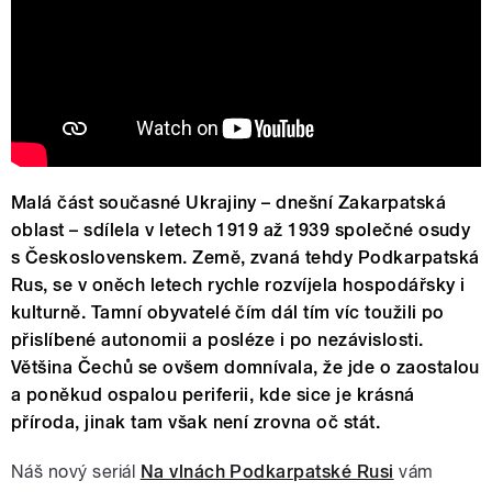
Malá část současné Ukrajiny – dnešní Zakarpatská
oblast – sdílela v letech 1919 až 1939 společné osudy
s Československem. Země, zvaná tehdy Podkarpatská
Rus, se v oněch letech rychle rozvíjela hospodářsky i
kulturně. Tamní obyvatelé čím dál tím víc toužili po
přislíbené autonomii a posléze i po nezávislosti.
Většina Čechů se ovšem domnívala, že jde o zaostalou
a poněkud ospalou periferii, kde sice je krásná
příroda, jinak tam však není zrovna oč stát.
Náš nový seriál
Na vlnách Podkarpatské Rusi
vám