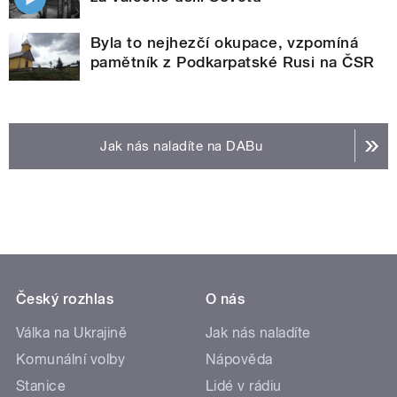
Byla to nejhezčí okupace, vzpomíná
pamětník z Podkarpatské Rusi na ČSR
Jak nás naladíte na DABu
Český rozhlas
O nás
Válka na Ukrajině
Jak nás naladíte
Komunální volby
Nápověda
Stanice
Lidé v rádiu