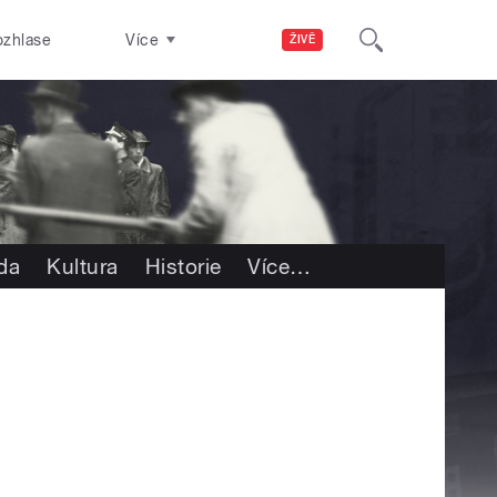
ozhlase
Více
ŽIVĚ
oda
Kultura
Historie
Více
…