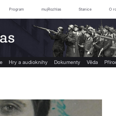
Program
mujRozhlas
Stanice
O r
e
Hry a audioknihy
Dokumenty
Věda
Přír