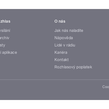
zhlas
O nás
ysílání
Jak nás naladíte
rchiv
Nápověda
sty
Lidé v rádiu
í aplikace
Kariéra
Kontakt
Rozhlasový poplatek
Coo