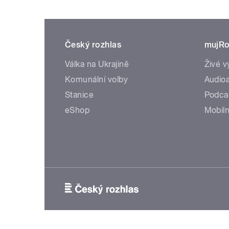
Český rozhlas
mujRo
Válka na Ukrajině
Živé v
Komunální volby
Audioa
Stanice
Podca
eShop
Mobiln