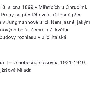
18. srpna 1899 v Miřeticích u Chrudimi.
 Prahy se přestěhovala až těsně před
a v Jungmannově ulici. Není jasné, jakým
tnových bojů. Zemřela 7. května
udovy rozhlasu v ulici Italská.
Praha II – všeobecná spisovna 1931-1940,
jžíšová Milada