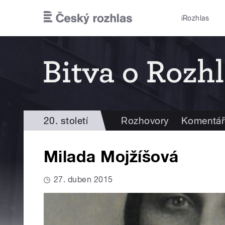
Přejít k hlavnímu obsahu
iRozhlas
20. století
Rozhovory
Komentář
Milada Mojžíšová
27. duben 2015