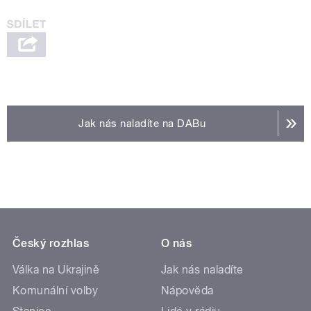
Jak nás naladíte na DABu
Český rozhlas
O nás
Válka na Ukrajině
Jak nás naladíte
Komunální volby
Nápověda