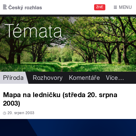
Přejít k hlavnímu obsahu
MENU
ŽIVĚ
Příroda
Rozhovory
Komentáře
Více
…
Mapa na ledničku (středa 20. srpna
2003)
20. srpen 2003