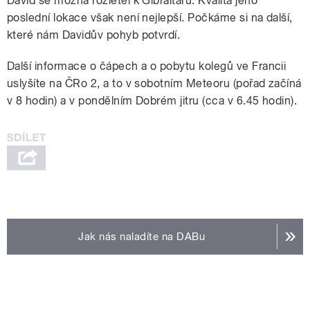
David se možná rozletěl k Gibraltaru. Kvalita jeho
poslední lokace však není nejlepší. Počkáme si na další,
které nám Davidův pohyb potvrdí.
Další informace o čápech a o pobytu kolegů ve Francii
uslyšíte na ČRo 2, a to v sobotním Meteoru (pořad začíná
v 8 hodin) a v pondělním Dobrém jitru (cca v 6.45 hodin).
Jak nás naladíte na DABu