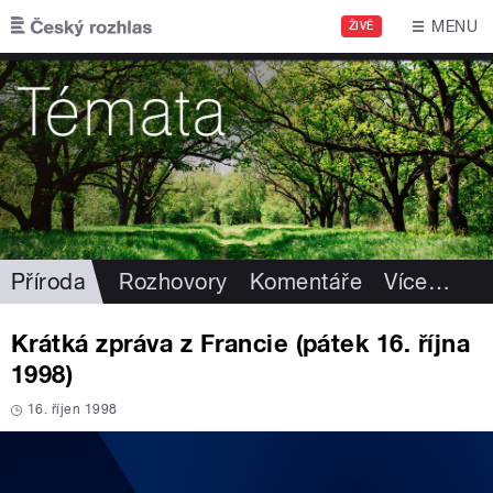
Přejít k hlavnímu obsahu
MENU
ŽIVĚ
Příroda
Rozhovory
Komentáře
Více
…
Krátká zpráva z Francie (pátek 16. října
1998)
16. říjen 1998