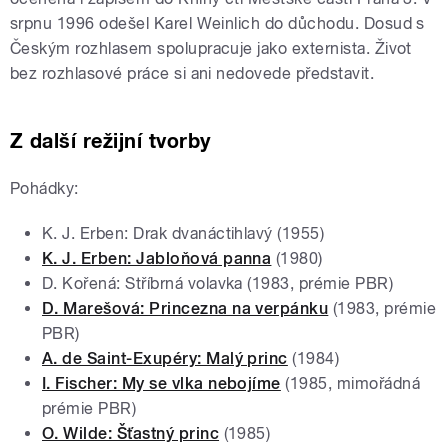
srpnu 1996 odešel Karel Weinlich do důchodu. Dosud s
Českým rozhlasem spolupracuje jako externista. Život
bez rozhlasové práce si ani nedovede představit.
Z další režijní tvorby
Pohádky:
K. J. Erben: Drak dvanáctihlavý (1955)
K. J. Erben: Jabloňová panna
(1980)
D. Kořená: Stříbrná volavka (1983, prémie PBR)
D. Marešová: Princezna na verpánku
(1983, prémie
PBR)
A. de Saint-Exupéry: Malý princ
(1984)
I. Fischer: My se vlka nebojíme
(1985, mimořádná
prémie PBR)
O. Wilde: Šťastný princ
(1985)