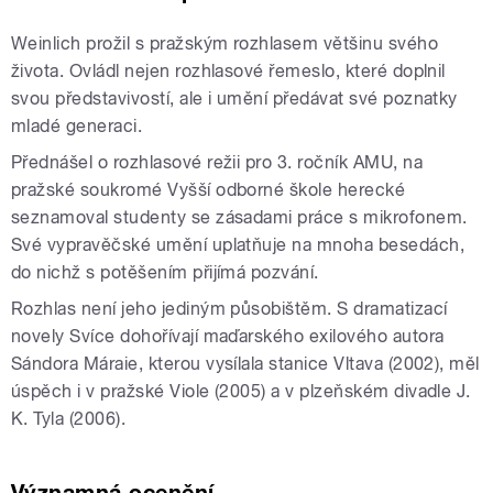
Weinlich prožil s pražským rozhlasem většinu svého
života. Ovládl nejen rozhlasové řemeslo, které doplnil
svou představivostí, ale i umění předávat své poznatky
mladé generaci.
Přednášel o rozhlasové režii pro 3. ročník AMU, na
pražské soukromé Vyšší odborné škole herecké
seznamoval studenty se zásadami práce s mikrofonem.
Své vypravěčské umění uplatňuje na mnoha besedách,
do nichž s potěšením přijímá pozvání.
Rozhlas není jeho jediným působištěm. S dramatizací
novely Svíce dohořívají maďarského exilového autora
Sándora Máraie, kterou vysílala stanice Vltava (2002), měl
úspěch i v pražské Viole (2005) a v plzeňském divadle J.
K. Tyla (2006).
Významná ocenění