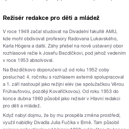
Režisér redakce pro děti a mládež
V roce 1949 začal studovat na Divadelní fakultě AMU,
kde mohl obdivovat profesory Radovana Lukavského,
Karla Högera a další. Záhy přešel na nově ustavený obor
rozhlasové režie k Josefu Bezdíčkovi, pod jehož vedením
v roce 1953 absolvoval.
Na Bezdíčkovo doporučení už od roku 1952 coby
posluchač 4. ročníku s rozhlasem externě spolupracoval
a 1. září nastoupil jako režijní elév (se spolužačkou Věrou
Frühaufovou, později Kovaříčkovou). Od roku 1953 do
konce dubna 1960 působil jako režisér v Hlavní redakci
pro děti a mládež.
Když nabyl dojmu, že by mu prospěla změna prostředí,
využil nabídky Divadla Julia Fučíka v Brně. Tam působil