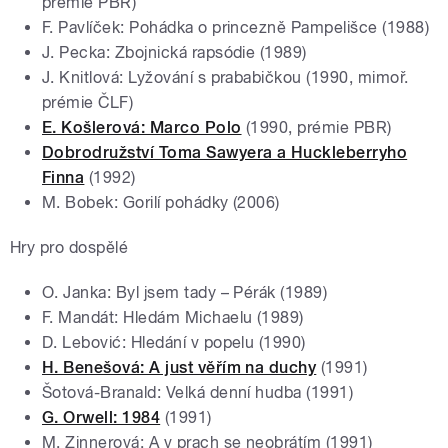
prémie PBR)
F. Pavlíček: Pohádka o princezně Pampelišce (1988)
J. Pecka: Zbojnická rapsódie (1989)
J. Knitlová: Lyžování s prababičkou (1990, mimoř.
prémie ČLF)
E. Košlerová: Marco Polo
(1990, prémie PBR)
Dobrodružství Toma Sawyera a Huckleberryho
Finna
(1992)
M. Bobek: Gorilí pohádky (2006)
Hry pro dospělé
O. Janka: Byl jsem tady – Pérák (1989)
F. Mandát: Hledám Michaelu (1989)
D. Lebović: Hledání v popelu (1990)
H. Benešová: A just věřím na duchy
(1991)
Šotová-Branald: Velká denní hudba (1991)
G. Orwell: 1984
(1991)
M. Zinnerová: A v prach se neobrátím (1991)