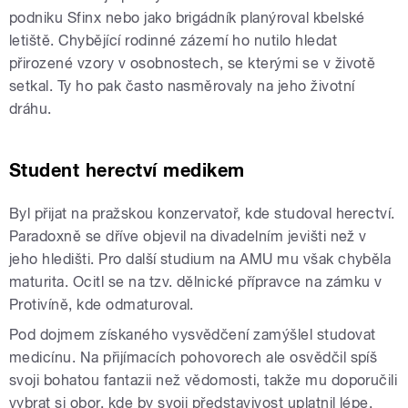
podniku Sfinx nebo jako brigádník planýroval kbelské
letiště. Chybějící rodinné zázemí ho nutilo hledat
přirozené vzory v osobnostech, se kterými se v životě
setkal. Ty ho pak často nasměrovaly na jeho životní
dráhu.
Student herectví medikem
Byl přijat na pražskou konzervatoř, kde studoval herectví.
Paradoxně se dříve objevil na divadelním jevišti než v
jeho hledišti. Pro další studium na AMU mu však chyběla
maturita. Ocitl se na tzv. dělnické přípravce na zámku v
Protivíně, kde odmaturoval.
Pod dojmem získaného vysvědčení zamýšlel studovat
medicínu. Na přijímacích pohovorech ale osvědčil spíš
svoji bohatou fantazii než vědomosti, takže mu doporučili
vybrat si obor, kde by svoji představivost uplatnil lépe.