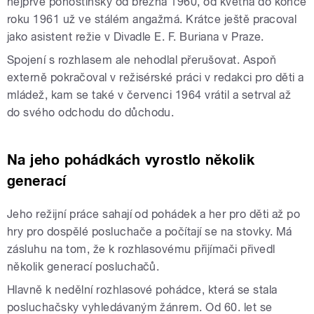
nejprve pohostinsky od března 1960, od května do konce
roku 1961 už ve stálém angažmá. Krátce ještě pracoval
jako asistent režie v Divadle E. F. Buriana v Praze.
Spojení s rozhlasem ale nehodlal přerušovat. Aspoň
externě pokračoval v režisérské práci v redakci pro děti a
mládež, kam se také v červenci 1964 vrátil a setrval až
do svého odchodu do důchodu.
Na jeho pohádkách vyrostlo několik
generací
Jeho režijní práce sahají od pohádek a her pro děti až po
hry pro dospělé posluchače a počítají se na stovky. Má
zásluhu na tom, že k rozhlasovému přijímači přivedl
několik generací posluchačů.
Hlavně k nedělní rozhlasové pohádce, která se stala
posluchačsky vyhledávaným žánrem. Od 60. let se