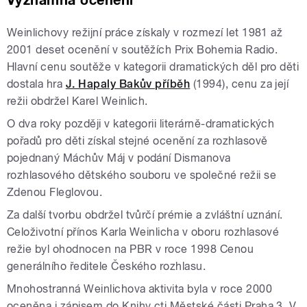
Weinlichovy režijní práce získaly v rozmezí let 1981 až
2001 deset ocenění v soutěžích Prix Bohemia Radio.
Hlavní cenu soutěže v kategorii dramatických děl pro děti
dostala hra
J. Hapaly Bakův příběh
(1994), cenu za její
režii obdržel Karel Weinlich.
O dva roky později v kategorii literárně-dramatických
pořadů pro děti získal stejné ocenění za rozhlasově
pojednaný Máchův Máj v podání Dismanova
rozhlasového dětského souboru ve společné režii se
Zdenou Fleglovou.
Za další tvorbu obdržel tvůrčí prémie a zvláštní uznání.
Celoživotní přínos Karla Weinlicha v oboru rozhlasové
režie byl ohodnocen na PBR v roce 1998 Cenou
generálního ředitele Českého rozhlasu.
Mnohostranná Weinlichova aktivita byla v roce 2000
oceněna i zápisem do Knihy cti Městské části Praha 3. V