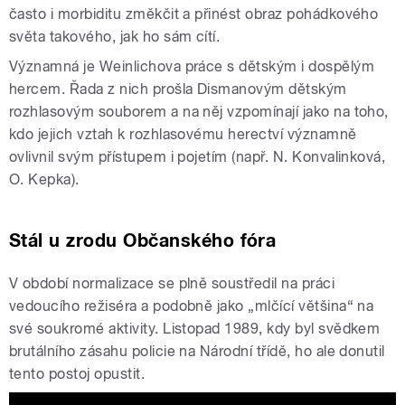
často i morbiditu změkčit a přinést obraz pohádkového
světa takového, jak ho sám cítí.
Významná je Weinlichova práce s dětským i dospělým
hercem. Řada z nich prošla Dismanovým dětským
rozhlasovým souborem a na něj vzpomínají jako na toho,
kdo jejich vztah k rozhlasovému herectví významně
ovlivnil svým přístupem i pojetím (např. N. Konvalinková,
O. Kepka).
Stál u zrodu Občanského fóra
V období normalizace se plně soustředil na práci
vedoucího režiséra a podobně jako „mlčící většina“ na
své soukromé aktivity. Listopad 1989, kdy byl svědkem
brutálního zásahu policie na Národní třídě, ho ale donutil
tento postoj opustit.