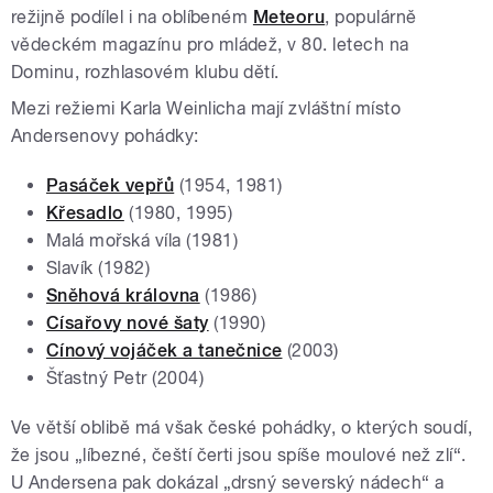
režijně podílel i na oblíbeném
Meteoru
, populárně
vědeckém magazínu pro mládež, v 80. letech na
Dominu, rozhlasovém klubu dětí.
Mezi režiemi Karla Weinlicha mají zvláštní místo
Andersenovy pohádky:
Pasáček vepřů
(1954, 1981)
Křesadlo
(1980, 1995)
Malá mořská víla (1981)
Slavík (1982)
Sněhová královna
(1986)
Císařovy nové šaty
(1990)
Cínový vojáček a tanečnice
(2003)
Šťastný Petr (2004)
Ve větší oblibě má však české pohádky, o kterých soudí,
že jsou „líbezné, čeští čerti jsou spíše moulové než zlí“.
U Andersena pak dokázal „drsný severský nádech“ a