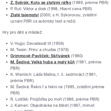
Z. Svěrák: Kolo se zlatými ráfky
(1989, prémie PBR)
P. Rut: Viktor a drak (1998, Hlavní cena PBR)
Zlaté tajemství
(2000, s H. Sýkorovou, zvláštní
uznání PBR za autorský text a režii)
Hry pro děti a mládež:
V. Hugo: Devadesát tři (1956)
M. Twain: Princ a chuďas (1976)
Grimmové-Pavlíček: Skřivánek
(1980)
M. Šedivá: Velká huba a malý kůň
(1981, prémie
PBR)
K. Weinlich: Láďa Malina, t. č. sedmnáct (1981,
prémie PBR)
M. Šedivá: Řekni ř a řekni ne (1985, zvláštní prémie
PBR)
R. Lošťák: Projížďka po moři (1986, prémie PBR)
J. Kamen: Objednávka na štěstí (1987, mimoř.