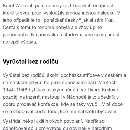
Karel Weinlich patří do řady rozhlasových osobností,
které si svou prací vysloužily jednoznačnou nálepku. V
jeho případě je to „pohádkář český,“ jak si sám říkal.
Cesta k tomuto renomé nebyla ale vždy úplně
jednoduchá. Na pomyslnou startovní čáru si nepřinesl
nejlepší výbavu.
Vyrůstal bez rodičů
Vyrůstal bez rodičů, školní docházka střídavě v českém a
německém jazyce ho příliš nepoznamenala. V letech
1944–1948 byl tkalcovským učněm ve Dvoře Králové,
později na inzerát nastoupil v Náchodě jako učedník v
oboru prodavač konfekce, kde se taky vyučil. V té době
se rozhodoval podle toho, kde mu nabízeli ubytování.
Vystřídal několik dělnických povolání. Například
odhořčoval sóju pro výrobu cukrovinek v národním