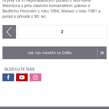
Úryvky ze tří nepohádkových pořadů v režii Karla
Weinlicha s jeho vlastním komentářem: pásmo o
Bedřichu Hrozném z roku 1956, Meteor z roku 1981 a
pořad o přírodě z 90. let.
STRÁNKY
2
zí
Jak nás naladíte na DABu
SLEDUJTE NÁS