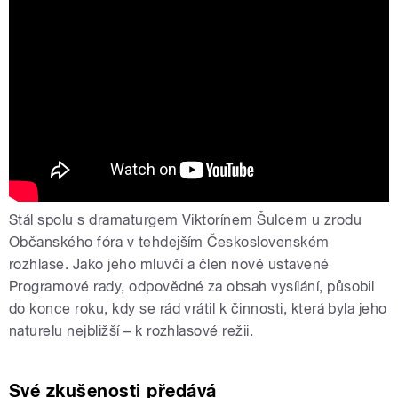
Listopad '89 v rozhlase: zastavení
vysílání z Letné
Stál spolu s dramaturgem Viktorínem Šulcem u zrodu
Občanského fóra v tehdejším Československém
rozhlase. Jako jeho mluvčí a člen nově ustavené
Programové rady, odpovědné za obsah vysílání, působil
do konce roku, kdy se rád vrátil k činnosti, která byla jeho
naturelu nejbližší – k rozhlasové režii.
Své zkušenosti předává