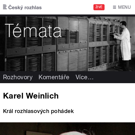
Přejít k hlavnímu obsahu
MENU
ŽIVĚ
Rozhovory
Komentáře
Více
…
Karel Weinlich
Král rozhlasových pohádek