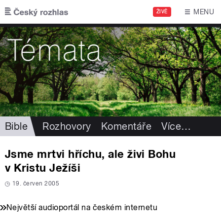
Přejít k hlavnímu obsahu
MENU
ŽIVĚ
Bible
Rozhovory
Komentáře
Více
…
Jsme mrtvi hříchu, ale živi Bohu
v Kristu Ježíši
19. červen 2005
Největší audioportál na českém internetu