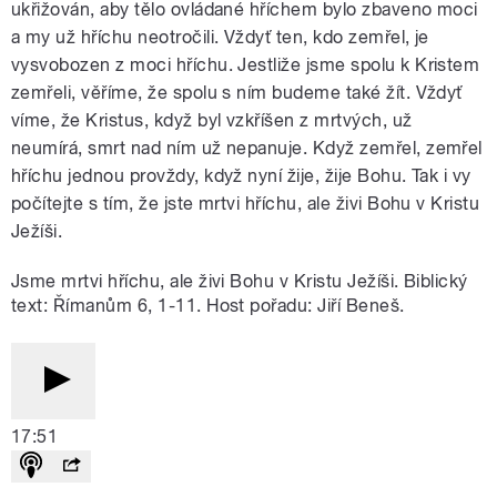
ukřižován, aby tělo ovládané hříchem bylo zbaveno moci
a my už hříchu neotročili. Vždyť ten, kdo zemřel, je
vysvobozen z moci hříchu. Jestliže jsme spolu k Kristem
zemřeli, věříme, že spolu s ním budeme také žít. Vždyť
víme, že Kristus, když byl vzkříšen z mrtvých, už
neumírá, smrt nad ním už nepanuje. Když zemřel, zemřel
hříchu jednou provždy, když nyní žije, žije Bohu. Tak i vy
počítejte s tím, že jste mrtvi hříchu, ale živi Bohu v Kristu
Ježíši.
Jsme mrtvi hříchu, ale živi Bohu v Kristu Ježíši. Biblický
text: Římanům 6, 1-11. Host pořadu: Jiří Beneš.
17:51