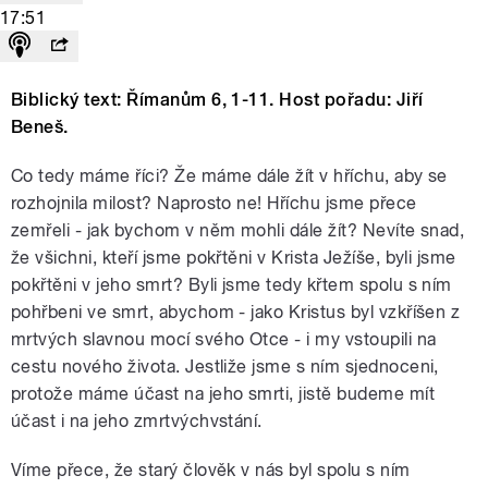
17:51
Biblický text: Římanům 6, 1-11. Host pořadu: Jiří
Beneš.
Co tedy máme říci? Že máme dále žít v hříchu, aby se
rozhojnila milost? Naprosto ne! Hříchu jsme přece
zemřeli - jak bychom v něm mohli dále žít? Nevíte snad,
že všichni, kteří jsme pokřtěni v Krista Ježíše, byli jsme
pokřtěni v jeho smrt? Byli jsme tedy křtem spolu s ním
pohřbeni ve smrt, abychom - jako Kristus byl vzkříšen z
mrtvých slavnou mocí svého Otce - i my vstoupili na
cestu nového života. Jestliže jsme s ním sjednoceni,
protože máme účast na jeho smrti, jistě budeme mít
účast i na jeho zmrtvýchvstání.
Víme přece, že starý člověk v nás byl spolu s ním