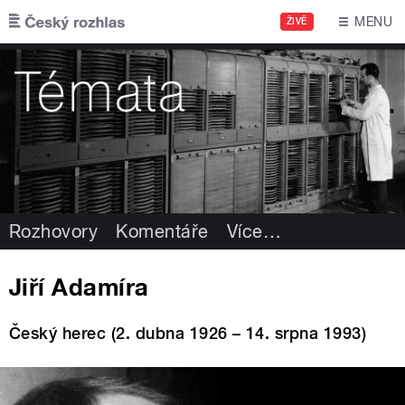
Přejít k hlavnímu obsahu
MENU
ŽIVĚ
Rozhovory
Komentáře
Více
…
Jiří Adamíra
Český herec (2. dubna 1926 – 14. srpna 1993)