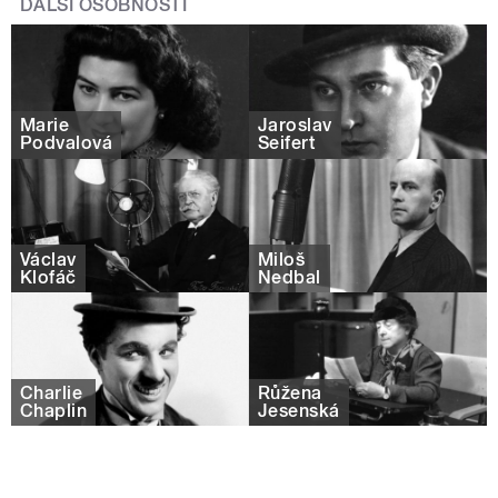
DALŠÍ OSOBNOSTI
Marie
Jaroslav
Podvalová
Seifert
Václav
Miloš
Klofáč
Nedbal
Charlie
Růžena
Chaplin
Jesenská