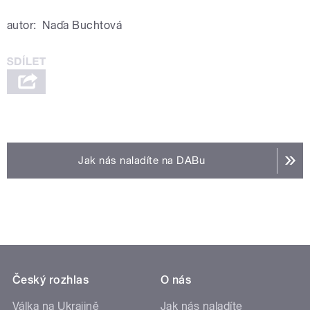
autor:
Naďa Buchtová
Jak nás naladíte na DABu
Český rozhlas
O nás
Válka na Ukrajině
Jak nás naladíte