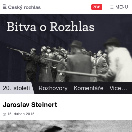
Přejít k hlavnímu obsahu
MENU
ŽIVĚ
20. století
Rozhovory
Komentáře
Více
…
Jaroslav Steinert
15. duben 2015