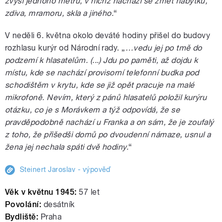
zvýši jednoho metru, v nichž nachází se změť nábytku,
zdiva, mramoru, skla a jiného.
“
V neděli 6. května okolo deváté hodiny přišel do budovy
rozhlasu kurýr od Národní rady. „
…vedu jej po tmě do
podzemí k hlasatelům. (...) Jdu po paměti, až dojdu k
místu, kde se nachází provisorní telefonní budka pod
schodištěm v krytu, kde se již opět pracuje na malé
mikrofoně. Nevím, který z pánů hlasatelů položil kurýru
otázku, co je s Morávkem a týž odpovídá, že se
pravděpodobně nachází u Franka a on sám, že je zoufalý
z toho, že přišedši domů po dvoudenní námaze, usnul a
žena jej nechala spáti dvě hodiny.
“
Steinert Jaroslav - výpověď
Věk v květnu 1945:
57 let
Povolání:
desátník
Bydliště:
Praha