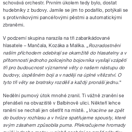
schovává orchestr. Prvním úkolem tedy bylo, dostat
hudebníky z budovy. Jamile se jim to podařilo, potýkali se
s protivníkovými pancéřovými pěstmi a automatickými
zbraněmi.
V podzemí skupina narazila na tři zabarikádované
hlasatele – Mančala, Kozáka a Malíka. „
Rozradostněni
naším příchodem odebírají se okamžitě do hlasatelny a v
přítomnosti jednoho policejního bojovníka vysílají vzápětí
tři pro budoucnost významné věty o našem nástupu do
budovy, úspěšném boji a v naději na úplné vítězství. O
tyto tři věty se bratrsky rozdělí a každý pronáší jednu.
“
Nedělní pumový útok mnohé zranil. Ti vážně zranění se
přenášeli na obvaziště v Balbínově ulici. Někteří lehce
ranění se nechali jen ošetřit na místě. „
Vracíme se zpět
do budovy rozhlasu a v hrůze spatřujeme spousty, které
svým zásahem způsobila puma. Překračujeme hromady