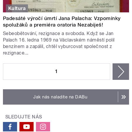
Kultura
Padesáté výročí úmrtí Jana Palacha: Vzpomínky
spolužáků a premiéra oratoria Nezabiješ!
Sebeobětování, rezignace a svoboda. Když se Jan
Palach 16. ledna 1969 na Václavském náměstí polil
benzínem a zapálil, chtěl vyburcovat společnost z
rezignace...
STRÁNKY
1
n
Jak nás naladíte na DABu
SLEDUJTE NÁS