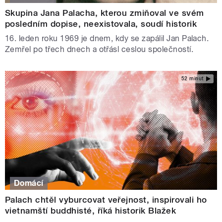
Skupina Jana Palacha, kterou zmiňoval ve svém
posledním dopise, neexistovala, soudí historik
16. leden roku 1969 je dnem, kdy se zapálil Jan Palach.
Zemřel po třech dnech a otřásl ceslou společností.
52 minut
Domácí
Palach chtěl vyburcovat veřejnost, inspirovali ho
vietnamští buddhisté, říká historik Blažek