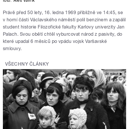
foto:
Aleš Vavřík
Právě před 50 lety, 16. ledna 1969 přibližně ve 14:45, se
v horní části Václavského náměstí polil benzínem a zapálil
student historie Filozofické fakulty Karlovy univerzity Jan
Palach. Svou obětí chtěl vyburcovat národ z pasivity, do
které upadal 6 měsíců po vpádu vojsk Varšavské
smlouvy.
VŠECHNY ČLÁNKY
24 minut