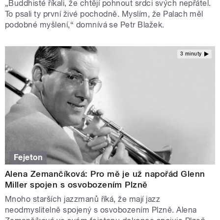
„Buddhisté říkali, že chtějí pohnout srdci svých nepřátel.
To psali ty první živé pochodně. Myslím, že Palach měl
podobné myšlení,“ domnívá se Petr Blažek.
3 minuty
Fejeton
Alena Zemančíková: Pro mě je už napořád Glenn
Miller spojen s osvobozením Plzně
Mnoho starších jazzmanů říká, že mají jazz
neodmyslitelně spojený s osvobozením Plzně. Alena