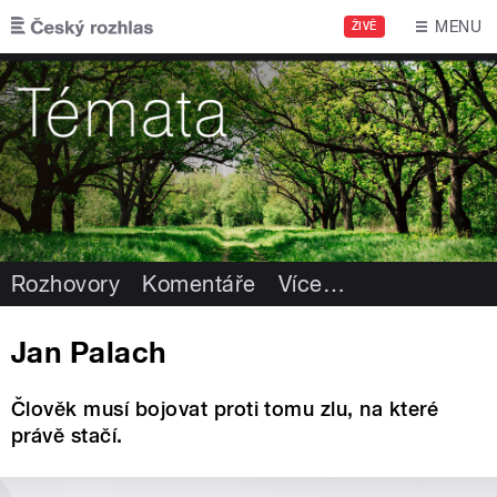
Přejít k hlavnímu obsahu
MENU
ŽIVĚ
Rozhovory
Komentáře
Více
…
Jan Palach
Člověk musí bojovat proti tomu zlu, na které
právě stačí.