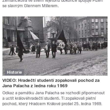
Zemančíková ve svém fejetonu dokonce spojuje Plzeň
se slavným Glennem Millerem.
Historie
VIDEO: Hradečtí studenti zopakovali pochod za
Jana Palacha z ledna roku 1969
Odkaz a památku Jana Palacha se rozhodli připomenout
a uctít královéhradečtí studenti. Ti zopakovali pietní
pochod, který Hradcem Králové prošel 25. ledna 1969.