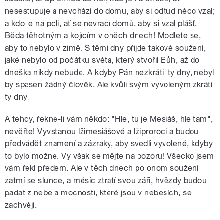
nesestupuje a nevchází do domu, aby si odtud něco vzal;
a kdo je na poli, ať se nevrací domů, aby si vzal plášť.
Běda těhotným a kojícím v oněch dnech! Modlete se,
aby to nebylo v zimě. S těmi dny přijde takové soužení,
jaké nebylo od počátku světa, který stvořil Bůh, až do
dneška nikdy nebude. A kdyby Pán nezkrátil ty dny, nebyl
by spasen žádný člověk. Ale kvůli svým vyvoleným zkrátí
ty dny.
A tehdy, řekne-li vám někdo: "Hle, tu je Mesiáš, hle tam",
nevěřte! Vyvstanou lžimesiášové a lžiproroci a budou
předvádět znamení a zázraky, aby svedli vyvolené, kdyby
to bylo možné. Vy však se mějte na pozoru! Všecko jsem
vám řekl předem. Ale v těch dnech po onom soužení
zatmí se slunce, a měsíc ztratí svou záři, hvězdy budou
padat z nebe a mocnosti, které jsou v nebesích, se
zachvějí.