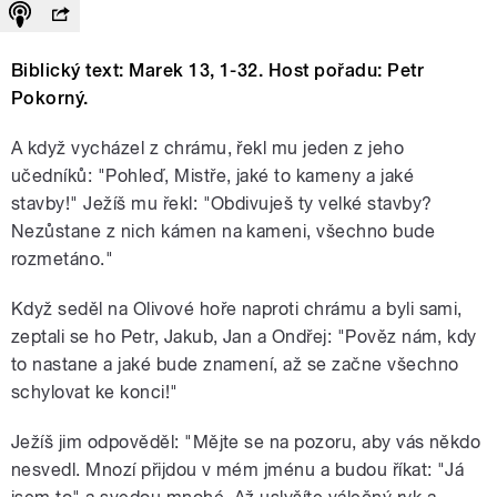
Biblický text: Marek 13, 1-32. Host pořadu: Petr
Pokorný.
A když vycházel z chrámu, řekl mu jeden z jeho
učedníků: "Pohleď, Mistře, jaké to kameny a jaké
stavby!" Ježíš mu řekl: "Obdivuješ ty velké stavby?
Nezůstane z nich kámen na kameni, všechno bude
rozmetáno."
Když seděl na Olivové hoře naproti chrámu a byli sami,
zeptali se ho Petr, Jakub, Jan a Ondřej: "Pověz nám, kdy
to nastane a jaké bude znamení, až se začne všechno
schylovat ke konci!"
Ježíš jim odpověděl: "Mějte se na pozoru, aby vás někdo
nesvedl. Mnozí přijdou v mém jménu a budou říkat: "Já