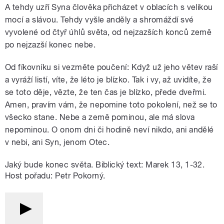
A tehdy uzří Syna člověka přicházet v oblacích s velikou
mocí a slávou. Tehdy vyšle anděly a shromáždí své
vyvolené od čtyř úhlů světa, od nejzazších konců země
po nejzazší konec nebe.
Od fíkovníku si vezměte poučení: Když už jeho větev raší
a vyráží listí, víte, že léto je blízko. Tak i vy, až uvidíte, že
se toto děje, vězte, že ten čas je blízko, přede dveřmi.
Amen, pravím vám, že nepomine toto pokolení, než se to
všecko stane. Nebe a země pominou, ale má slova
nepominou. O onom dni či hodině neví nikdo, ani andělé
v nebi, ani Syn, jenom Otec.
Jaký bude konec světa. Biblický text: Marek 13, 1-32.
Host pořadu: Petr Pokorný.