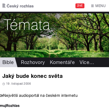
Přejít k hlavnímu obsahu
MENU
ŽIVĚ
Bible
Rozhovory
Komentáře
Více
…
Jaký bude konec světa
19. listopad 2006
Největší audioportál na českém internetu