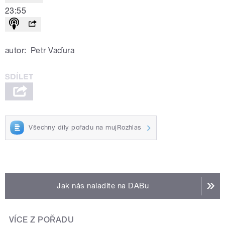
23:55
autor:
Petr Vaďura
Všechny díly pořadu na mujRozhlas
Jak nás naladíte na DABu
VÍCE Z POŘADU