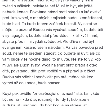
jsem to" a svedou mnohé. Až uslyšíte válečný ryk a
zvěsti o válkách, nelekejte se! Musí to být, ale ještě
nebude konec. Povstane národ proti národu a království
proti království, v mnohých krajinách budou zemětřesení,
bude hlad. To bude teprve začátek bolestí. Vy sami se
mějte na pozoru! Budou vás vydávat soudům, budete biti
v synagógách, budete stát před vládci i králi kvůli mně,
abyste před nimi vydali svědectví. Ale dříve musí být
evangelium kázáno všem národům. Až vás povedou před
soud, nemějte předem starost, co budete mluvit; ale co
vám bude v té hodině dáno, to mluvte. Nejste to vy, kdo
mluví, ale Duch svatý. Vydá na smrt bratr bratra a otec
dítě, povstanou děti proti rodičům a připraví je o život.
Budou vás všichni nenávidět pro mé jméno; ale kdo
vytrvá až do konce, bude spasen.
Když pak uvidíte "znesvěcující ohavnost" stát tam, kde
být nemá - kdo čte, rozuměj - tehdy ti, kdo jsou v
Judsku, ať uprchnou do hor; kdo je na střeše, ať