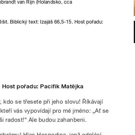
mbrandt van Rijn (Holandsko, cca
it. Biblický text: Izajáš 66,5-15. Host pořadu:
5; Host pořadu: Pacifik Matějka
 kdo se třesete při jeho slovu! Říkávají
, kteří vás vypovídají pro mé jméno: „Ať se
ši radost!“ Ale budou zahanbeni.
 chrámu! Hlas Hospodina, jenž odplácí