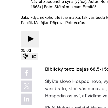
Návrat ztraceného syna (výřez). Autor: Re
1668) | Foto: Státní muzeum Ermitáž
Jako když někoho utěšuje matka, tak vás budu těš
Pacifik Matějka. Připravil Petr Vaďura.
25:03
Biblický text: Izajáš 66,5-1
Slyšte slovo Hospodinovo, vy,
vaši bratři, kteří vás nenávidí
Hospodin oslaví, ať vidíme va
Slyš! Hukot z města! Halas z