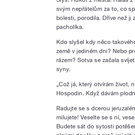
svým nepřátelům za to, co spá
bolesti, porodila. Dříve než ji
pacholíka.
Kdo slyšel kdy něco takového
země v jediném dni? Nebo pr
rázem? Sotva se začala svíjet
syny.
„Což já, který otvírám život
Hospodin. Když dávám plodnos
Radujte se s dcerou jeruzalém
milujete! Veselte se s ní, vesel
Budete sát do sytosti potěšení