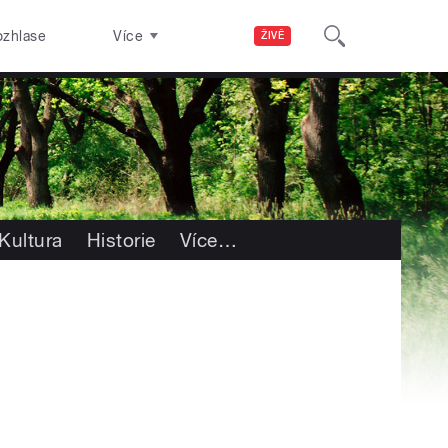
ozhlase
Více
ŽIVĚ
Kultura
Historie
Více
…