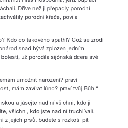
chali. Dříve než ji přepadly porodní
 zachvátily porodní křeče, povila
? Kdo co takového spatřil? Což se zrodí
onárod snad bývá zplozen jedním
 bolestí, už porodila sijónská dcera své
, nemám umožnit narození? praví
t, mám zavírat lůno? praví tvůj Bůh.“
skou a jásejte nad ní všichni, kdo ji
te, všichni, kdo jste nad ní truchlívali.
 z jejích prsů, budete s rozkoší pít