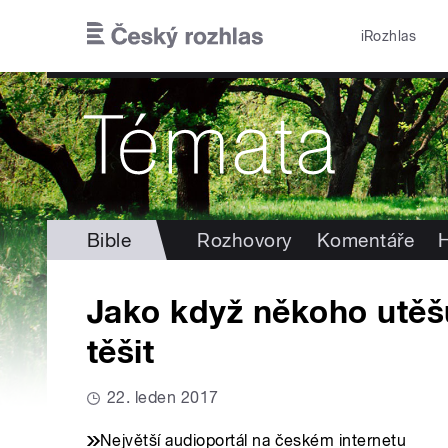
Přejít k hlavnímu obsahu
iRozhlas
Bible
Rozhovory
Komentáře
H
Jako když někoho utěš
těšit
22. leden 2017
Největší audioportál na českém internetu