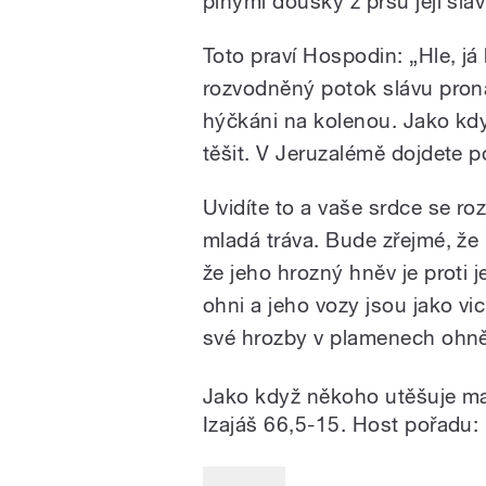
plnými doušky z prsů její sláv
Toto praví Hospodin: „Hle, já 
rozvodněný potok slávu proná
hýčkáni na kolenou. Jako kd
těšit. V Jeruzalémě dojdete p
Uvidíte to a vaše srdce se ro
mladá tráva. Bude zřejmé, že
že jeho hrozný hněv je proti 
ohni a jeho vozy jsou jako vich
své hrozby v plamenech ohně
Jako když někoho utěšuje matk
Izajáš 66,5-15. Host pořadu: P