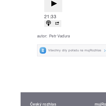
21:33
autor:
Petr Vaďura
Všechny díly pořadu na mujRozhlas
Český rozhlas
mujRo