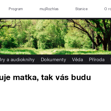
Program
mujRozhlas
Stanice
O r
ry a audioknihy
Dokumenty
Věda
Příroda
uje matka, tak vás budu