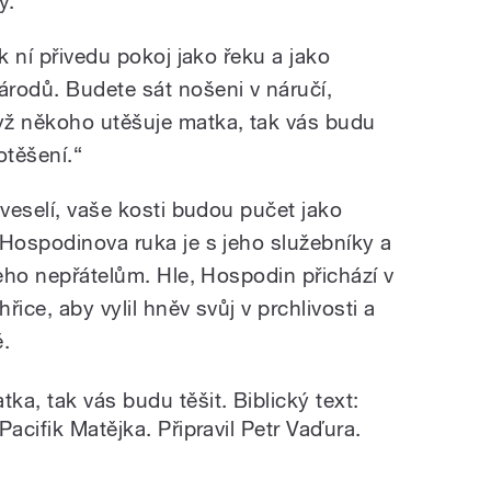
y.
k ní přivedu pokoj jako řeku a jako
rodů. Budete sát nošeni v náručí,
yž někoho utěšuje matka, tak vás budu
otěšení.“
zveselí, vaše kosti budou pučet jako
 Hospodinova ruka je s jeho služebníky a
jeho nepřátelům. Hle, Hospodin přichází v
řice, aby vylil hněv svůj v prchlivosti a
.
a, tak vás budu těšit. Biblický text:
acifik Matějka. Připravil Petr Vaďura.