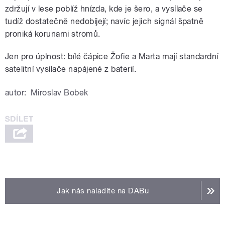
zdržují v lese poblíž hnízda, kde je šero, a vysílače se
tudíž dostatečně nedobíjejí; navíc jejich signál špatně
proniká korunami stromů.
Jen pro úplnost: bílé čápice Žofie a Marta mají standardní
satelitní vysílače napájené z baterií.
autor:
Miroslav Bobek
Jak nás naladíte na DABu