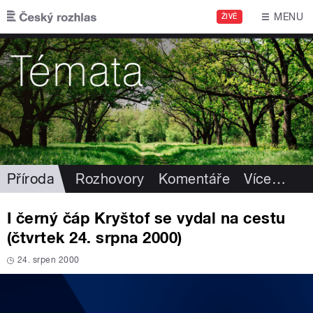
Přejít k hlavnímu obsahu
MENU
ŽIVĚ
Příroda
Rozhovory
Komentáře
Více
…
I černý čáp Kryštof se vydal na cestu
(čtvrtek 24. srpna 2000)
24. srpen 2000