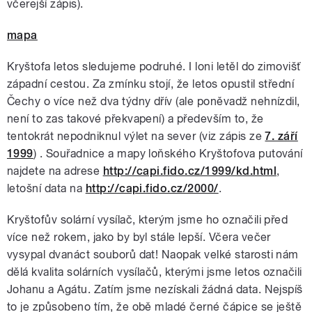
včerejší zápis).
mapa
Kryštofa letos sledujeme podruhé. I loni letěl do zimovišť
západní cestou. Za zmínku stojí, že letos opustil střední
Čechy o více než dva týdny dřív (ale poněvadž nehnízdil,
není to zas takové překvapení) a především to, že
tentokrát nepodniknul výlet na sever (viz zápis ze
7. září
1999
) . Souřadnice a mapy loňského Kryštofova putování
najdete na adrese
http://capi.fido.cz/1999/kd.html
,
letošní data na
http://capi.fido.cz/2000/
.
Kryštofův solární vysílač, kterým jsme ho označili před
více než rokem, jako by byl stále lepší. Včera večer
vysypal dvanáct souborů dat! Naopak velké starosti nám
dělá kvalita solárních vysílačů, kterými jsme letos označili
Johanu a Agátu. Zatím jsme nezískali žádná data. Nejspíš
to je způsobeno tím, že obě mladé černé čápice se ještě