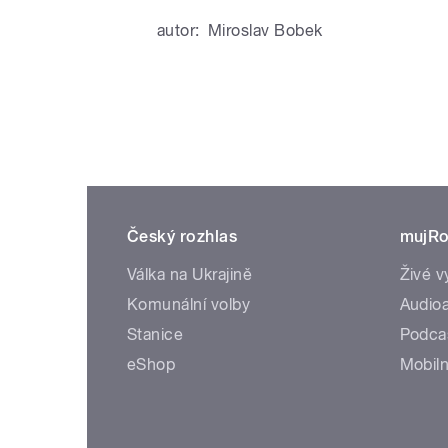
autor:
Miroslav Bobek
Český rozhlas
mujRo
Válka na Ukrajině
Živé v
Komunální volby
Audioa
Stanice
Podca
eShop
Mobiln