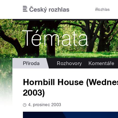
Přejít k hlavnímu obsahu
iRozhlas
Příroda
Rozhovory
Komentáře
Hornbill House (Wedne
2003)
4. prosinec 2003