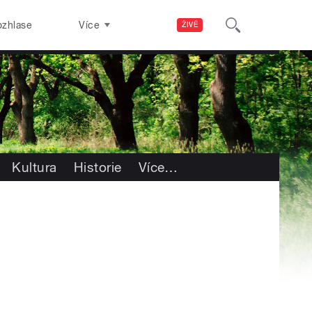
ozhlase
Více
ŽIVĚ
Kultura
Historie
Více
…