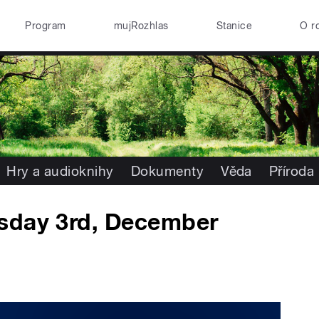
Program
mujRozhlas
Stanice
O r
Hry a audioknihy
Dokumenty
Věda
Příroda
sday 3rd, December