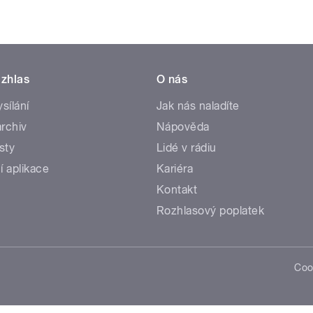
zhlas
O nás
ysílání
Jak nás naladíte
rchiv
Nápověda
sty
Lidé v rádiu
í aplikace
Kariéra
Kontakt
Rozhlasový poplatek
Coo