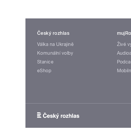
Český rozhlas
mujRo
Válka na Ukrajině
Živé v
Komunální volby
Audioa
Stanice
Podca
eShop
Mobiln