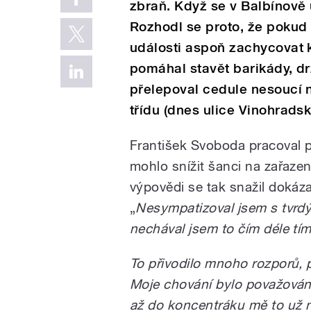
zbraň. Když se v Balbínově 
Rozhodl se proto, že pokud 
události aspoň zachycovat 
pomáhal stavět barikády, dr
přelepoval cedule nesoucí 
třídu (dnes ulice Vinohradsk
František Svoboda pracoval 
mohlo snížit šanci na zařazen
výpovědi se tak snažil doká
„
Nesympatizoval jsem s tvrd
nechával jsem to čím déle tím
To přivodilo mnoho rozporů, p
Moje chování bylo považován
až do koncentráku mě to už ne