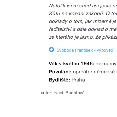
Natolik jsem snad asi ještě ne
Kůtu na kopání zákopů. O tom
doklady o tom, jak mizerně j
ředitelství a dále doklad o 
ze kterého je jasno, že přiká
Svoboda František - výpověď
Věk v květnu 1945:
neznámý
Povolání:
operátor německé f
Bydliště:
Praha
autor:
Naďa Buchtová