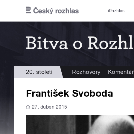
Přejít k hlavnímu obsahu
iRozhlas
20. století
Rozhovory
Komentář
František Svoboda
27. duben 2015