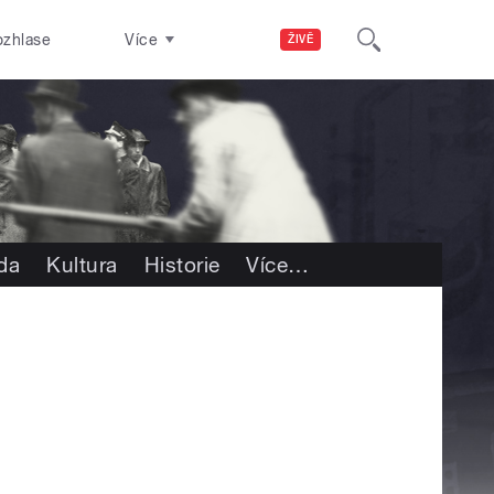
ozhlase
Více
ŽIVĚ
oda
Kultura
Historie
Více
…