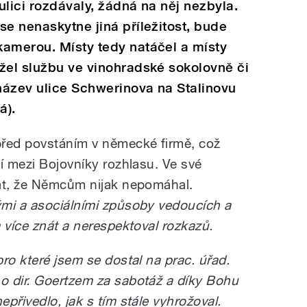
ulici rozdávaly, žádná na něj nezbyla.
se nenaskytne jiná příležitost, bude
kamerou. Místy tedy natáčel a místy
žel službu ve vinohradské sokolovně či
název ulice Schwerinova na Stalinovu
á).
před povstáním v německé firmě, což
í mezi Bojovníky rozhlasu. Ve své
zat, že Němcům nijak nepomáhal.
ými a asociálními způsoby vedoucích a
 více znát a nerespektoval rozkazů.
ro které jsem se dostal na prac. úřad.
o dir. Goertzem za sabotáž a díky Bohu
přivedlo, jak s tím stále vyhrožoval.