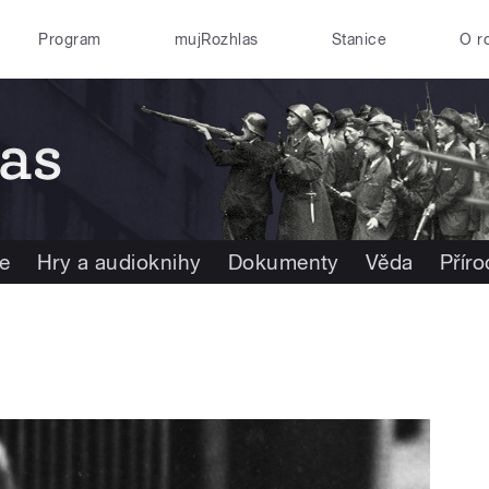
Program
mujRozhlas
Stanice
O r
e
Hry a audioknihy
Dokumenty
Věda
Přír