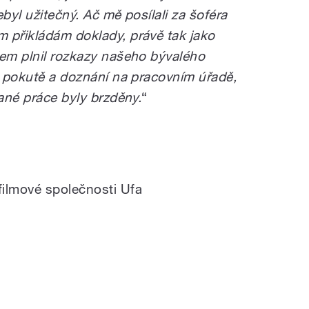
byl užitečný. Ač mě posílali za šoféra
 přikládám doklady, právě tak jako
sem plnil rozkazy našeho bývalého
mé pokutě a doznání na pracovním úřadě,
zané práce byly brzděny.
“
ilmové společnosti Ufa