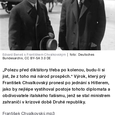
Edvard Beneš s Františkem Chvalkovským
|
foto:
Deutsches
Bundesarchiv
,
CC BY-SA 3.0 DE
„Polezu před diktátory třeba po kolenou, budu-li si
jist, že z toho má národ prospěch.“ Výrok, který prý
František Chvalkovský pronesl po jednání s Hitlerem,
jako by nejlépe vystihoval postoje tohoto diplomata a
obdivovatele italského fašismu, jenž se stal ministrem
zahraničí v krizové době Druhé republiky.
František Chvalkovský.mp3