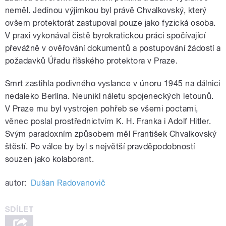
neměl. Jedinou výjimkou byl právě Chvalkovský, který
ovšem protektorát zastupoval pouze jako fyzická osoba.
V praxi vykonával čistě byrokratickou práci spočívající
převážně v ověřování dokumentů a postupování žádostí a
požadavků Úřadu říšského protektora v Praze.
Smrt zastihla podivného vyslance v únoru 1945 na dálnici
nedaleko Berlína. Neunikl náletu spojeneckých letounů.
V Praze mu byl vystrojen pohřeb se všemi poctami,
věnec poslal prostřednictvím K. H. Franka i Adolf Hitler.
Svým paradoxním způsobem měl František Chvalkovský
štěstí. Po válce by byl s největší pravděpodobností
souzen jako kolaborant.
autor:
Dušan Radovanovič