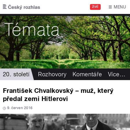
Přejít k hlavnímu obsahu
MENU
ŽIVĚ
20. století
Rozhovory
Komentáře
Více
…
František Chvalkovský – muž, který
předal zemi Hitlerovi
9. červen 2016