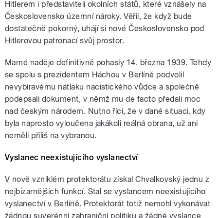
Hitlerem i představiteli okolních států, které vznášely na
Československo územní nároky. Věřil, že když bude
dostatečně pokorný, uhájí si nové Československo pod
Hitlerovou patronací svůj prostor.
Marné naděje definitivně pohasly 14. března 1939. Tehdy
se spolu s prezidentem Háchou v Berlíně podvolil
nevybíravému nátlaku nacistického vůdce a společně
podepsali dokument, v němž mu de facto předali moc
nad českým národem. Nutno říci, že v dané situaci, kdy
byla naprosto vyloučena jakákoli reálná obrana, už ani
neměli příliš na vybranou.
Vyslanec neexistujícího vyslanectví
V nově vzniklém protektorátu získal Chvalkovský jednu z
nejbizarnějších funkcí. Stal se vyslancem neexistujícího
vyslanectví v Berlíně. Protektorát totiž nemohl vykonávat
žádnou suverénní zahraniční politiku a žádné vyslance