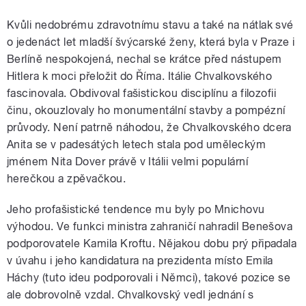
Kvůli nedobrému zdravotnímu stavu a také na nátlak své
o jedenáct let mladší švýcarské ženy, která byla v Praze i
Berlíně nespokojená, nechal se krátce před nástupem
Hitlera k moci přeložit do Říma. Itálie Chvalkovského
fascinovala. Obdivoval fašistickou disciplínu a filozofii
činu, okouzlovaly ho monumentální stavby a pompézní
průvody. Není patrně náhodou, že Chvalkovského dcera
Anita se v padesátých letech stala pod uměleckým
jménem Nita Dover právě v Itálii velmi populární
herečkou a zpěvačkou.
Jeho profašistické tendence mu byly po Mnichovu
výhodou. Ve funkci ministra zahraničí nahradil Benešova
podporovatele Kamila Kroftu. Nějakou dobu prý připadala
v úvahu i jeho kandidatura na prezidenta místo Emila
Háchy (tuto ideu podporovali i Němci), takové pozice se
ale dobrovolně vzdal. Chvalkovský vedl jednání s