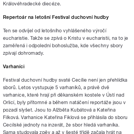
Královéhradecké diecéze.
Repertoár na letošní Festival duchovní hudby
Ten se odvíjel od letošního vyhlášeného výročí
eucharistie. Takže se zpívá o Kristu v eucharistii, na to je
zaměřená i odpolední bohoslužba, kde všechny sbory
zpívají dohromady.
Varhaníci
Festival duchovní hudby svaté Cecílie není jen přehlídka
sborů. Letos vystupuje 5 varhaníků, a právě dvě
varhanice, které hrají při děkanském kostele v Ústí nad
Orlicí, byly přítomné a během natáčení reportáže jsou v
pozadí slyšet. Jsou to Alžběta Kubátová a Kateřina
Filková. Varhanice Kateřina Fiklová se přihlásila do sboru
Cecilské jednoty na inzerát, že sbor hledá varhaníka.
Sama studovala zpěv a až v šesté třídě začala hrát na