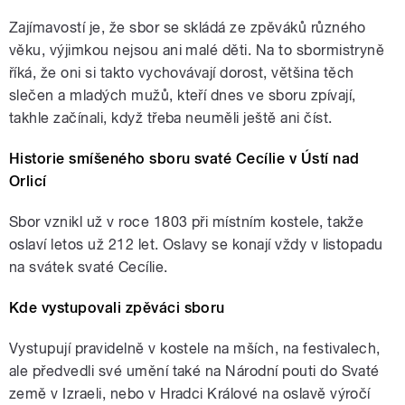
Zajímavostí je, že sbor se skládá ze zpěváků různého
věku, výjimkou nejsou ani malé děti. Na to sbormistryně
říká, že oni si takto vychovávají dorost, většina těch
slečen a mladých mužů, kteří dnes ve sboru zpívají,
takhle začínali, když třeba neuměli ještě ani číst.
Historie smíšeného sboru svaté Cecílie v Ústí nad
Orlicí
Sbor vznikl už v roce 1803 při místním kostele, takže
oslaví letos už 212 let. Oslavy se konají vždy v listopadu
na svátek svaté Cecílie.
Kde vystupovali zpěváci sboru
Vystupují pravidelně v kostele na mších, na festivalech,
ale předvedli své umění také na Národní pouti do Svaté
země v Izraeli, nebo v Hradci Králové na oslavě výročí