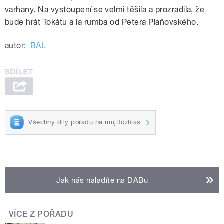
varhany. Na vystoupení se velmi těšila a prozradila, že
bude hrát Tokátu a la rumba od Petera Plaňovského.
autor:
BAL
Všechny díly pořadu na mujRozhlas
Jak nás naladíte na DABu
VÍCE Z POŘADU