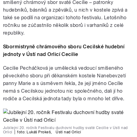
smíšený chrámový sbor svaté Cecílie – patronky
hudebníků, básníků a zpěváků, u nich v kostele zpívá a
také se podílí na organizaci tohoto festivalu. Letošního
ročníku se zúčastnilo několik sborů i varhaníků z celé
republiky.
Sbormistryně chrámového sboru Cecilské hudební
jednoty v Ústí nad Orlicí Cecilie
Cecilie Pecháčková je umělecká vedoucí smíšeného
pěveckého sboru při děkanském kostele Nanebevzetí
panny Marie a s úsměvem řekla, že její jméno Cecílie
nemá s Cecilskou jednotou nic společného, dali jí ho
rodiče a Cecilská jednota tady byla o mnoho let dříve.
Jubilejní 20. ročník Festivalu duchovní hudby svaté Cecílie v Ústí nad
Orlicí
|
foto:
Lukáš Prokeš
,
Ústí nad Orlicí