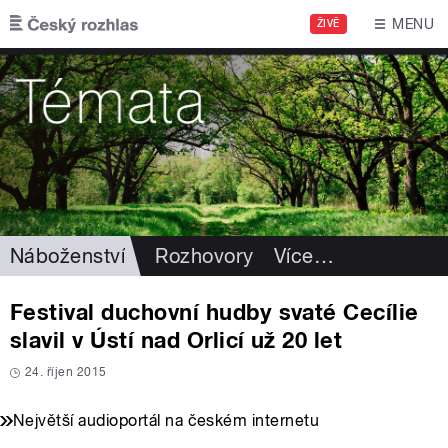
Přejít k hlavnímu obsahu
MENU
ŽIVĚ
Náboženství
Rozhovory
Více
…
Festival duchovní hudby svaté Cecílie
slavil v Ústí nad Orlicí už 20 let
24. říjen 2015
Největší audioportál na českém internetu