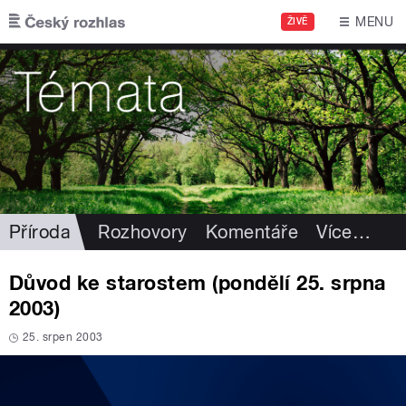
Přejít k hlavnímu obsahu
MENU
ŽIVĚ
Příroda
Rozhovory
Komentáře
Více
…
Důvod ke starostem (pondělí 25. srpna
2003)
25. srpen 2003