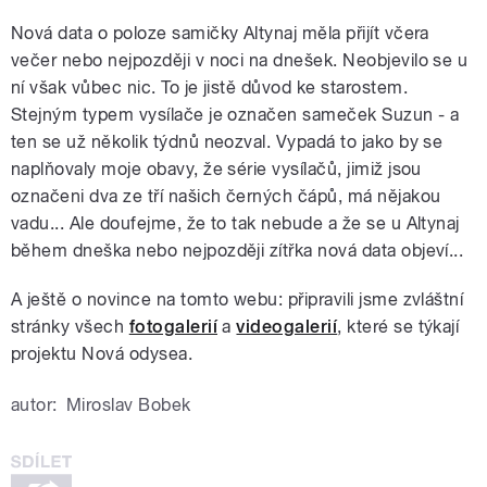
Nová data o poloze samičky Altynaj měla přijít včera
večer nebo nejpozději v noci na dnešek. Neobjevilo se u
ní však vůbec nic. To je jistě důvod ke starostem.
Stejným typem vysílače je označen sameček Suzun - a
ten se už několik týdnů neozval. Vypadá to jako by se
naplňovaly moje obavy, že série vysílačů, jimiž jsou
označeni dva ze tří našich černých čápů, má nějakou
vadu... Ale doufejme, že to tak nebude a že se u Altynaj
během dneška nebo nejpozději zítřka nová data objeví...
A ještě o novince na tomto webu: připravili jsme zvláštní
stránky všech
fotogalerií
a
videogalerií
, které se týkají
projektu Nová odysea.
autor:
Miroslav Bobek