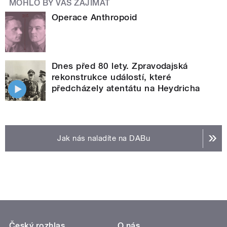
MOHLO BY VÁS ZAJÍMAT
Operace Anthropoid
Dnes před 80 lety. Zpravodajská
rekonstrukce událostí, které
předcházely atentátu na Heydricha
Jak nás naladíte na DABu
Český rozhlas
O nás