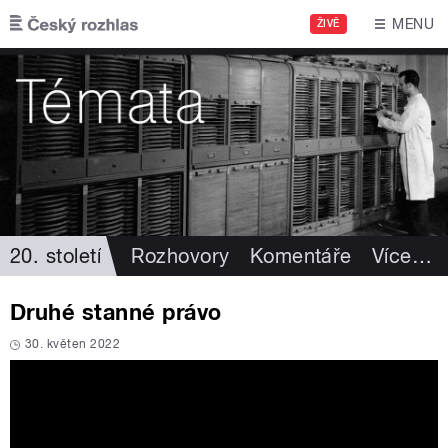
Přejít k hlavnímu obsahu
MENU
ŽIVĚ
20. století
Rozhovory
Komentáře
Více
…
Druhé stanné právo
30. květen 2022