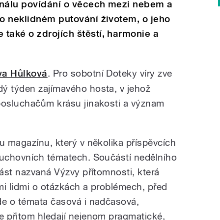
rnálu povídání o věcech mezi nebem a
ho neklidném putování životem, o jeho
také o zdrojích štěstí, harmonie a
va Hůlková
. Pro sobotní Doteky víry zve
ý týden zajímavého hosta, v jehož
posluchačům krásu jinakosti a význam
u magazínu, který v několika příspěvcích
duchovních tématech. Součástí nedělního
část nazvaná Výzvy přítomnosti, která
mi lidmi o otázkách a problémech, před
de o témata časová i nadčasová,
e přitom hledají nejenom pragmatické,