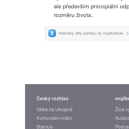
ale především principiální o
rozměru života.
Všechny díly pořadu na mujRozhlas
Český rozhlas
mujRo
Válka na Ukrajině
Živé v
Komunální volby
Audioa
Stanice
Podca