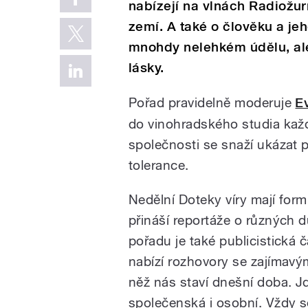
nabízejí na vlnách Radiožu
zemí. A také o člověku a je
mnohdy nelehkém údělu, ale 
lásky.
Pořad pravidelně moderuje
E
do vinohradského studia každ
společnosti se snaží ukázat 
tolerance.
Nedělní Doteky víry mají form
přináší reportáže o různých 
pořadu je také publicistická 
nabízí rozhovory se zajímavý
něž nás staví dnešní doba. J
společenská i osobní. Vždy s