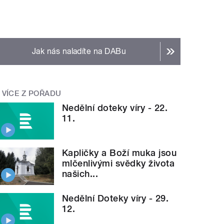
Jak nás naladíte na DABu
VÍCE Z POŘADU
Nedělní doteky víry - 22.
11.
Kapličky a Boží muka jsou
mlčenlivými svědky života
našich...
Nedělní Doteky víry - 29.
12.