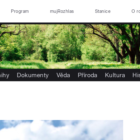
Program
mujRozhlas
Stanice
O r
nihy
Dokumenty
Věda
Příroda
Kultura
Hi