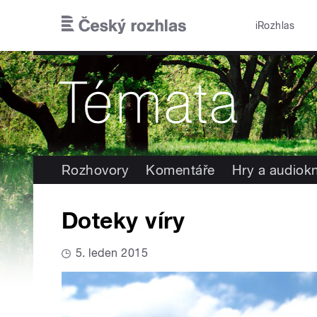
Přejít k hlavnímu obsahu
iRozhlas
Rozhovory
Komentáře
Hry a audiok
Doteky víry
5. leden 2015