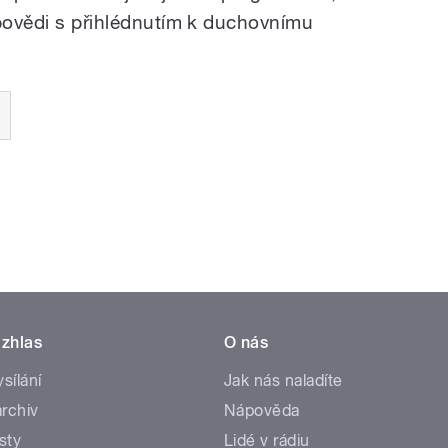
dpovědi s přihlédnutím k duchovnímu
zhlas
O nás
ysílání
Jak nás naladíte
rchiv
Nápověda
sty
Lidé v rádiu