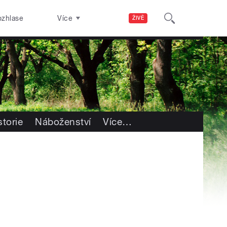
ozhlase
Více
ŽIVĚ
storie
Náboženství
Více
…