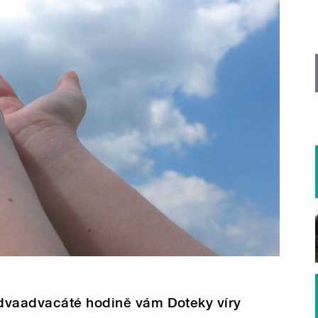
dvaadvacáté hodině vám Doteky víry