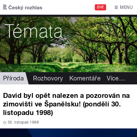
Přejít k hlavnímu obsahu
MENU
ŽIVĚ
Příroda
Rozhovory
Komentáře
Více
…
David byl opět nalezen a pozorován na
zimovišti ve Španělsku! (pondělí 30.
listopadu 1998)
30. listopad 1998