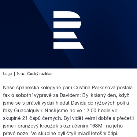
Logo
|
foto:
Český rozhlas
Naše španělská kolegyně paní Cristina Parkesová poslala
fax o sobotní výpravě za Davidem: Byl krásný den, když
jsme se s přáteli vydali hledat Davida do rýžových polí u
řeky Guadalquivir. Našli jsme ho ve 12.00 hodin ve
skupině 21 čápů černých. Byl vidět velmi dobře a přečetli
jsme i oranžový kroužek s označením "68M" na jeho
pravé noze. Ve skupině byli čtyři mladí letošní čápi.