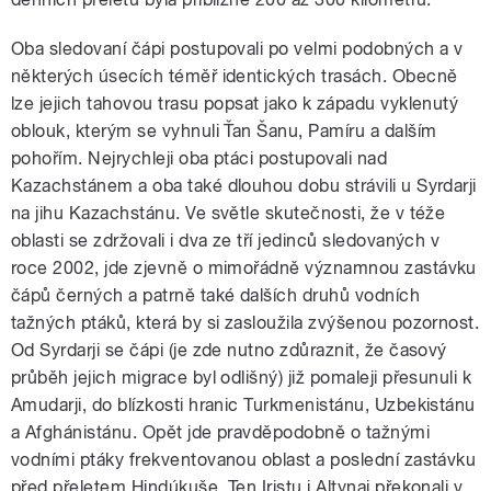
Oba sledovaní čápi postupovali po velmi podobných a v
některých úsecích téměř identických trasách. Obecně
lze jejich tahovou trasu popsat jako k západu vyklenutý
oblouk, kterým se vyhnuli Ťan Šanu, Pamíru a dalším
pohořím. Nejrychleji oba ptáci postupovali nad
Kazachstánem a oba také dlouhou dobu strávili u Syrdarji
na jihu Kazachstánu. Ve světle skutečnosti, že v téže
oblasti se zdržovali i dva ze tří jedinců sledovaných v
roce 2002, jde zjevně o mimořádně významnou zastávku
čápů černých a patrně také dalších druhů vodních
tažných ptáků, která by si zasloužila zvýšenou pozornost.
Od Syrdarji se čápi (je zde nutno zdůraznit, že časový
průběh jejich migrace byl odlišný) již pomaleji přesunuli k
Amudarji, do blízkosti hranic Turkmenistánu, Uzbekistánu
a Afghánistánu. Opět jde pravděpodobně o tažnými
vodními ptáky frekventovanou oblast a poslední zastávku
před přeletem Hindúkuše. Ten Iristu i Altynaj překonali v