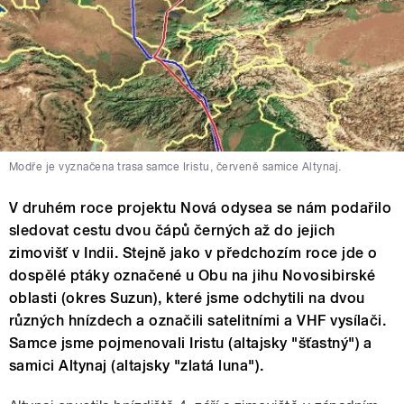
Modře je vyznačena trasa samce Iristu, červeně samice Altynaj.
V druhém roce projektu Nová odysea se nám podařilo
sledovat cestu dvou čápů černých až do jejich
zimovišť v Indii. Stejně jako v předchozím roce jde o
dospělé ptáky označené u Obu na jihu Novosibirské
oblasti (okres Suzun), které jsme odchytili na dvou
různých hnízdech a označili satelitními a VHF vysílači.
Samce jsme pojmenovali Iristu (altajsky "šťastný") a
samici Altynaj (altajsky "zlatá luna").