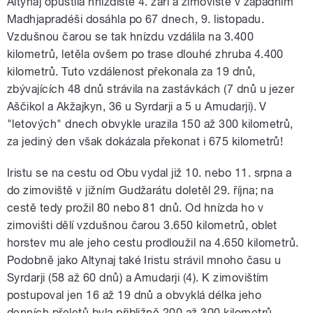
Altynaj opustila hnízdiště 4. září a zimoviště v západním
Madhjapradéši dosáhla po 67 dnech, 9. listopadu.
Vzdušnou čarou se tak hnízdu vzdálila na 3.400
kilometrů, letěla ovšem po trase dlouhé zhruba 4.400
kilometrů. Tuto vzdálenost překonala za 19 dnů,
zbývajících 48 dnů strávila na zastávkách (7 dnů u jezer
Aščikol a Akžajkyn, 36 u Syrdarji a 5 u Amudarji). V
"letových" dnech obvykle urazila 150 až 300 kilometrů,
za jediný den však dokázala překonat i 675 kilometrů!
Iristu se na cestu od Obu vydal již 10. nebo 11. srpna a
do zimoviště v jižním Gudžarátu doletěl 29. října; na
cestě tedy prožil 80 nebo 81 dnů. Od hnízda ho v
zimovišti dělí vzdušnou čarou 3.650 kilometrů, oblet
horstev mu ale jeho cestu prodloužil na 4.650 kilometrů.
Podobně jako Altynaj také Iristu strávil mnoho času u
Syrdarji (58 až 60 dnů) a Amudarji (4). K zimovištím
postupoval jen 16 až 19 dnů a obvyklá délka jeho
denních přeletů byla přibližně 200 až 300 kilometrů.