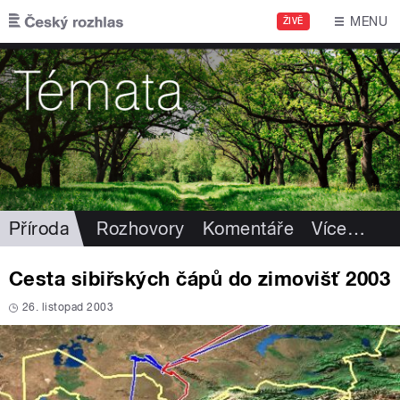
Přejít k hlavnímu obsahu
MENU
ŽIVĚ
Příroda
Rozhovory
Komentáře
Více
…
Cesta sibiřských čápů do zimovišť 2003
26. listopad 2003