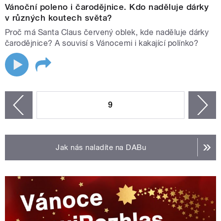
Vánoční poleno i čarodějnice. Kdo naděluje dárky
v různých koutech světa?
Proč má Santa Claus červený oblek, kde naděluje dárky
čarodějnice? A souvisí s Vánocemi i kakající polínko?
STRÁNKY
9
n
zí
Jak nás naladíte na DABu