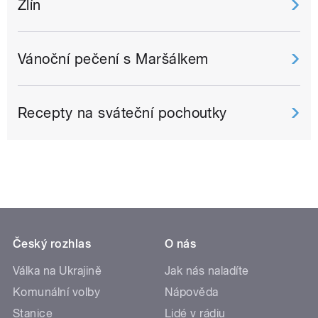
Zlín
Vánoční pečení s Maršálkem
Recepty na sváteční pochoutky
Český rozhlas
O nás
Válka na Ukrajině
Jak nás naladíte
Komunální volby
Nápověda
Stanice
Lidé v rádiu