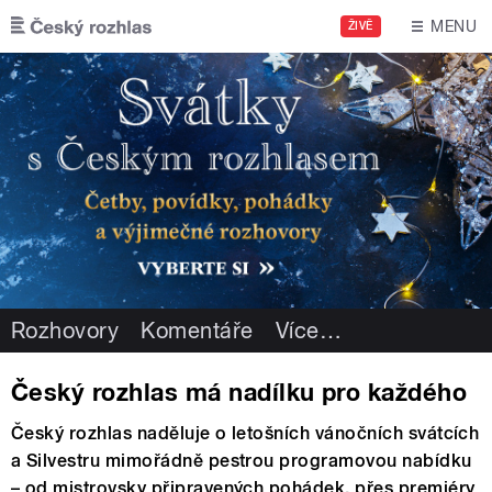
Přejít k hlavnímu obsahu
MENU
ŽIVĚ
Rozhovory
Komentáře
Více
…
Český rozhlas má nadílku pro každého
Český rozhlas naděluje o letošních vánočních svátcích
a Silvestru mimořádně pestrou programovou nabídku
– od mistrovsky připravených pohádek, přes premiéry