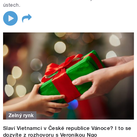
navazuje na nejlepší tradici rozhlasové pohádkové tvorby.
ústech.
Tajemství 13. nástupiště (Dvojka, 26. prosince)
Dobrodružná rodinná premiéra s prvky fantasy, která
posluchače zavede do skrytého světa mezi realitou a
fantazií. Vhodná pro větší děti i dospělé, kteří ocení
propracovaný zvukový design a dramatické tempo
vyprávění.
Tragédie Liblice (Vltava , Silvestr)
Autorská inscenace, v níž si soubor Vosto5 pohrává s vizí
budoucnosti rozhlasového vysílání. Projekt kombinuje
Zelný rynk
dokumentární prvky, nadsázku a originální práci s
prostředím rozhlasového studia. Vypravěčem je Tomáš
Slaví Vietnamci v České republice Vánoce? I to se
Hanák, který inscenaci dodává specifický tón.
dozvíte z rozhovoru s Veronikou Ngo