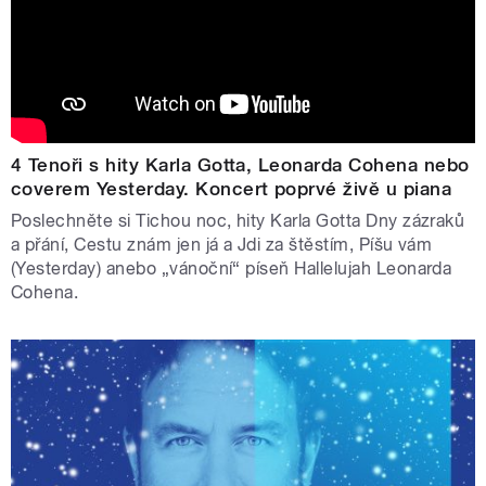
Dvojka odvysílá Vánoční koncert Českého rozhlasu,
koncert ke 35 letům pořadu Muzikál expres, večer s
Jitkou Zelenkovou a novoroční Koncert pro Jaroslava
Uhlíře.
Na Štědrý den odvysílá stanice Vltava tradiční Rybovu
4 Tenoři s hity Karla Gotta, Leonarda Cohena nebo
mši, D-dur nabídne Valašskou mši jitřní a slavnostní
coverem Yesterday. Koncert poprvé živě u piana
Händelův anthem. Silvestrovský večer se ponese v
Poslechněte si Tichou noc, hity Karla Gotta Dny zázraků
duchu Mozartovy opery Cosi fan tutte. Stanice Vltava 1.
a přání, Cestu znám jen já a Jdi za štěstím, Píšu vám
ledna přináší tradiční přímý přenos Novoročního koncertu
(Yesterday) anebo „vánoční“ píseň Hallelujah Leonarda
Vídeňských filharmoniků.
Cohena.
Vánoce v moderním rytmu: Wave, digitální
platformy a obsah pro mladší publikum
Radio Wave přináší výběry nejlepších filmů, knih a hudby
roku, vánoční epizodu série Chudáčci, štědrovečerní