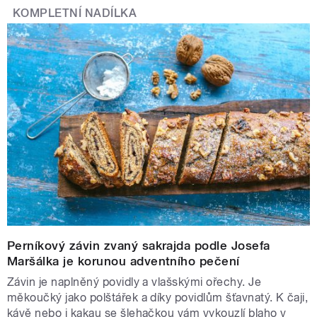
KOMPLETNÍ NADÍLKA
humoristický fenomén Léto s Rádiem Mama
prostřednictvím výběru „přepadení“ a rozhovoru s
Oldřichem Kužílkem. Během svátků odvysílá tři speciální
vydání pořadu Názory a argumenty a připraví vánoční a
novoroční zdravice výrazných osobností. Stejně jako
Radiožurnál zařadí servisní řady věnované změnám a
očekávaným událostem roku 2026.
Premiéry vánočního vysílání
Anděl v kulichu (Dvojka)
Perníkový závin zvaný sakrajda podle Josefa
Nová vánoční pohádka připravená exkluzivně pro vysílání
Maršálka je korunou adventního pečení
Českého rozhlasu. Příběh spojuje současné prostředí s
Závin je naplněný povidly a vlašskými ořechy. Je
jemným humorem a tradiční vánoční atmosférou. Díky
měkoučký jako polštářek a díky povidlům šťavnatý. K čaji,
výraznému hereckému obsazení a pečlivé zvukové režii
kávě nebo i kakau se šlehačkou vám vykouzlí blaho v