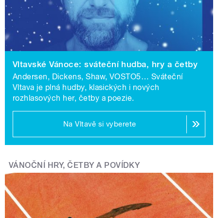
rozhovor s herečkou Denisou Barešovou a silvestrovské
„best of“ cestovatelského pořadu Casablanca.
Audioprtál a mobilní aplikace mujRozhlas nabízí tradičně
poslech Adventního kalendáře. Vedle premiér tu
posluchači najdou i archivní perly, například legendární
Vltavské Vánoce: sváteční hudba, hry a četby
Příhody lišky Bystroušky nebo Paměti katovské rodiny
Andersen, Dickens, Shaw, VOSTO5… Sváteční
Mydlářů.
Vltava je plná hudby, klasických i nových
rozhlasových her, četby a poezie.
Rádio Junior připravilo speciální sváteční vysílání, nové
díly oblíbených pořadů a jako svou velkou štědrovečerní
Na Vltavě si vyberete
premiéru 20dílnou četbu bestselleru Percy Jackson –
Zloděj blesku, prvního zahraničního titulu ve vysílání
stanice.
VÁNOČNÍ HRY, ČETBY A POVÍDKY
Regionální vysílání: slavné osobnosti i
šlechtické Vánoce