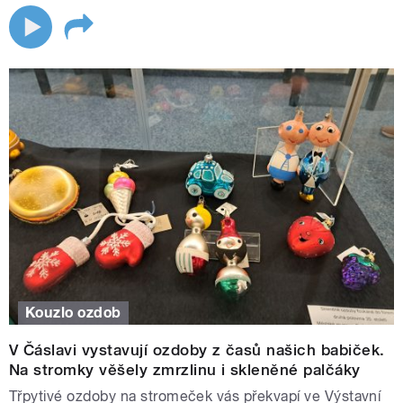
Kouzlo ozdob
V Čáslavi vystavují ozdoby z časů našich babiček.
Na stromky věšely zmrzlinu i skleněné palčáky
Třpytivé ozdoby na stromeček vás překvapí ve Výstavní