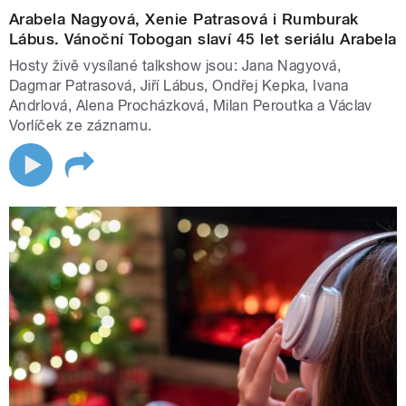
Arabela Nagyová, Xenie Patrasová i Rumburak
(mujRozhlas)
Lábus. Vánoční Tobogan slaví 45 let seriálu Arabela
Moderní zvukové uchopení slavné sbírky Karla Jaromíra
Hosty živě vysílané talkshow jsou: Jana Nagyová,
Erbena v mimořádném hereckém obsazení (František
Dagmar Patrasová, Jiří Lábus, Ondřej Kepka, Ivana
Andrlová, Alena Procházková, Milan Peroutka a Václav
Němec, Petra Bučková, Jan Vondráček aj.). Vysoká míra
Vorlíček ze záznamu.
stylizace a precizní režijní vedení dělají z této adaptace
jeden z nejambicióznějších titulů letošní vánoční nabídky.
Percy Jackson: Zloděj blesku
Rádio Junior uvede jako svou velkou štědrovečerní
premiéru 20dílnou četbu bestselleru Percy Jackson –
Zloděj blesku. Adaptace přináší posluchačům dynamický
příběh plný humoru, dobrodružství a mytologických
prvků a představuje vůbec první zahraniční titul ve
vysílání stanice.