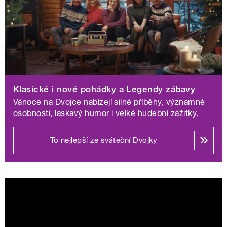
Rádio Junior uvádí jako velkou štědrovečerní premiéru
20dílnou četbu bestselleru Percy Jackson – Zloděj
blesku, v nabídce Radiožurnál a Plus jsou bilanční
Příběhy roku 2025, Změny roku 2026 a speciální sváteční
vydání publicistiky. Regionální stanice přidávají rozhovory
Ondřeje Kepky Hvězdné Vánoce s předními herci nebo
novoroční rozhovor Alex a host s Jiřím Tichotou.
Klasické i nové pohádky a Legendy zábavy
Vánoce na Dvojce nabízejí silné příběhy, významné
Pohádky a dramatické premiéry: silné
osobnosti, laskavý humor i velké hudební zážitky.
příběhy pro všechny generace
To nejlepší ze sváteční Dvojky
Rozhlasová tvorba patří o Vánocích k tradičním pilířům
nabídky Českého rozhlasu a letošní dramaturgie staví na
kombinaci premiérových titulů a osvědčené klasiky.
Dvojka uvede nové pohádky Anděl v kulichu či Tajemství
13. nástupiště, doplněné kultovními příběhy jako Malý
princ či dramatizace Šťastný Jim. Ve štědrodenním
vysílání nechybí pohádka Drak z čertí skály, vynikající