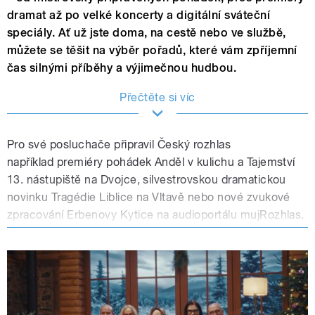
dramat až po velké koncerty a digitální sváteční
speciály. Ať už jste doma, na cestě nebo ve službě,
můžete se těšit na výběr pořadů, které vám zpříjemní
čas silnými příběhy a výjimečnou hudbou.
Přečtěte si víc
Pro své posluchače připravil Český rozhlas
například premiéry pohádek Anděl v kulichu a Tajemství
13. nástupiště na Dvojce, silvestrovskou dramatickou
novinku Tragédie Liblice na Vltavě nebo nové zvukové
zpracování Erbenovy Kytice na audioportálu mujRozhlas.
Hudební program vyvrcholí Vánočním koncertem
Českého rozhlasu, jubilejním koncertem Muzikál
expresu, tradiční Rybovou mší a přímým přenosem
Novoročního koncertu Vídeňských filharmoniků.