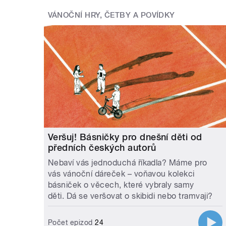
VÁNOČNÍ HRY, ČETBY A POVÍDKY
Dvojka odvysílá Vánoční koncert Čes
pořadu Muzikál expres, večer s Jitk
Jaroslava Uhlíře.
Na Štědrý den odvysílá stanice Vltav
Valašskou mši jitřní a slavnostní Hän
ponese v duchu Mozartovy opery Cosi 
přináší tradiční přímý přenos Novoro
Veršuj! Básničky pro dnešní děti od
předních českých autorů
Vánoce v moderním rytm
Nebaví vás jednoduchá říkadla? Máme pro
vás vánoční dáreček – voňavou kolekci
platformy a obsah pro 
básniček o věcech, které vybraly samy
děti. Dá se veršovat o skibidi nebo tramvaji?
Radio Wave přináší výběry nejlepších
epizodu série Chudáčci, štědrovečer
Počet epizod
24