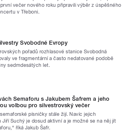
 první večer nového roku připravili výběr z úspěšného
ahlédnout také do vánočních tradic
ncertu v Třeboni.
 Vánoce.
epší z letošních výjezdů pořadu
lání doplní rozhovor Alex a host se
Silvestry Svobodné Evropy
Tichotou a finále soutěže Zlatá láska.
rovských pořadů rozhlasové stanice Svobodná
valy ve fragmentární a často nedatované podobě
iny sedmdesátých let.
řady, velké příběhy roku i
rvách Semaforu s Jakubem Šafrem a jeho
 na závěr roku rozsáhlou zpravodajskou
rou volbou pro silvestrovský večer
lých měsíců i očekávání roku
e semaforské písničky stále žijí. Navíc jejich
 Jiří Suchý je dosud aktivní a je možné se na něj jít
oru,“ říká Jakub Šafr.
osta Lucie Výborné, která přivítá výrazné