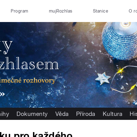
Program
mujRozhlas
Stanice
O r
nihy
Dokumenty
Věda
Příroda
Kultura
Hi
lku pro každého