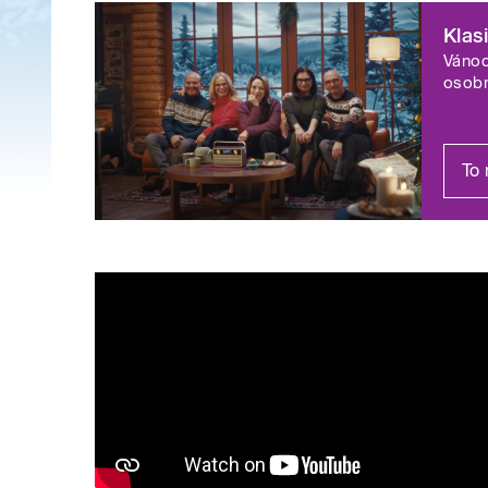
filharmoniků.
Klas
Vánoc
Rádio Junior uvádí jako velkou štědr
osobn
bestselleru Percy Jackson – Zloděj b
bilanční Příběhy roku 2025, Změny ro
publicistiky. Regionální stanice při
To 
Vánoce s předními herci nebo novoroč
Tichotou.
Pohádky a dramatické pr
všechny generace
Rozhlasová tvorba patří o Vánocích k
rozhlasu a letošní dramaturgie staví 
osvědčené klasiky. Dvojka uvede nové