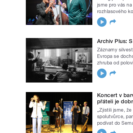
jsme pro vás na
sváteční rituály. Posluchači mohou n
rozhlasového ko
šlechtických rodů v pořadu Zámecké
Silvestrovské vysílání přinese to nejl
Humoriáda na cestách. Novoroční vysí
Archiv Plus: 
zakladatelem Spirituál kvintetu Jiřím 
Záznamy silvest
Evropa se docho
zhruba od polov
Zpravodajství: bilanční 
speciální vysílání
Koncert v ba
Stanice Radiožurnál i Plus připravily
přáteli je dob
nabídku zaměřenou na bilanci uplynu
„Zjistili jsme, ž
následujícího.
spolutvůrce, pan
podívat do Semaf
Radiožurnál upraví vánoční vysílání H