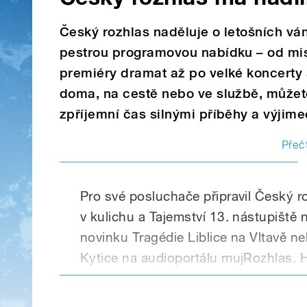
Český rozhlas naděluje o letošních vá
pestrou programovou nabídku – od mi
premiéry dramat až po velké koncerty a 
doma, na cestě nebo ve službě, můžete
zpříjemní čas silnými příběhy a výjim
Přečt
Pro své posluchače připravil Český r
v kulichu a Tajemství 13. nástupiště
novinku Tragédie Liblice na Vltavě 
Kytice na audioportálu mujRozhlas.
koncertem Českého rozhlasu, jubilej
Rybovou mší a přímým přenosem Nov