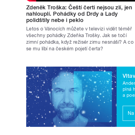
Zdeněk Troška: Čeští čerti nejsou zlí, jen
13. nástupiště, doplněné kultovními 
nahlouplí. Pohádky od Drdy a Lady
Šťastný Jim. Ve štědrodenním vysílán
polidštily nebe i peklo
vynikající ukázka moderního rozhlas
Letos o Vánocích můžete v televizi vidět téměř
všechny pohádky Zdeňka Trošky. Jak se točí
Vltava nabídne každodenní sváteční
zimní pohádka, když režisér zimu nesnáší? A co
se mu líbí na českém pojetí čerta?
královnu, Vánoční koledu nebo příb
silvestrovského dne je premiérová dr
souboru Vosto5.
Vlta
Digitální platforma mujRozhlas připr
Ander
plná 
detektivky Petra Stančíka Svítící paře
a poe
Noční purkmistr a nového zvukového 
herci.
Na 
Koncerty, hudební proje