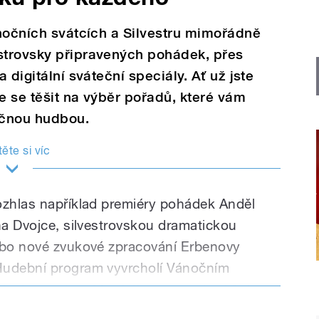
nočních svátcích a Silvestru mimořádně
strovsky připravených pohádek, přes
digitální sváteční speciály. Ať už jste
 se těšit na výběr pořadů, které vám
ečnou hudbou.
ěte si víc
ozhlas například premiéry pohádek Anděl
 na Dvojce, silvestrovskou dramatickou
nebo nové zvukové zpracování Erbenovy
 Hudební program vyvrcholí Vánočním
ním koncertem Muzikál expresu, tradiční
oročního koncertu Vídeňských