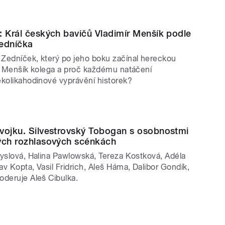
ovými a televizními pohádkami. Na
hádkovou hodinu. Seriál Příběhy roku
: Král českých bavičů Vladimír Menšík podle
nosti z politiky, kultury, vědy i sportu.
Zedníčka
26 posluchačům přiblíží nová pravidla a
Zedníček, který po jeho boku začínal hereckou
t od ledna. Do svátečního vysílání patří
yl Menšík kolega a proč každému natáčení
ěkolikahodinové vyprávění historek?
devším nástupu nové vlády – i bleskový
 2026. Radiožurnál rovněž živě odvysílá
vojku. Silvestrovský Tobogan s osobnostmi
ou bilanční řadu shrnující dění v domácí
ých rozhlasových scénkách
ě, kultuře a médiích v roce 2025 a
Syslová, Halina Pawlowská, Tereza Kostková, Adéla
v Kopta, Vasil Fridrich, Aleš Háma, Dalibor Gondík,
n Léto s Rádiem Mama prostřednictvím
oderuje Aleš Cibulka.
ldřichem Kužílkem. Během svátků
Názory a argumenty a připraví vánoční a
tí. Stejně jako Radiožurnál zařadí