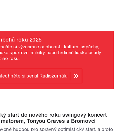
 cestovatelského pořadu Casablanca.
hlas nabízí tradičně poslech Adventního
 najdou i archivní perly, například
 nebo Paměti katovské rodiny Mydlářů.
říběhů roku 2025
meňte si významné osobnosti, kulturní úspěchy,
rické sportovní milníky nebo hrdinné lidské osudy
eční vysílání, nové díly oblíbených
cího roku.
rní premiéru 20dílnou četbu bestselleru
o zahraničního titulu ve vysílání stanice.
lechněte si seriál Radiožurnálu
vné osobnosti i šlechtické
cký start do nového roku swingový koncert
 nabídnou sérii rozhovorů Ondřeje Kepky
matorem, Tonyou Graves a Bromovci
ými osobnostmi, které odhalí jejich
ybně hudbou pro správný optimistický start, a proto