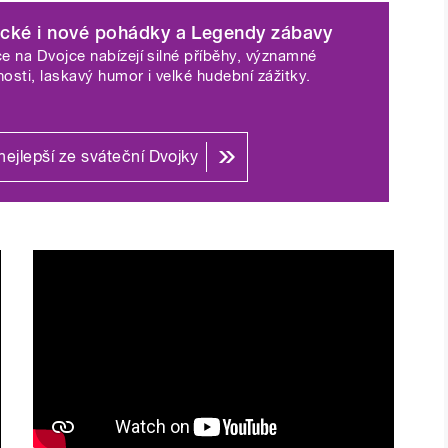
ické i nové pohádky a Legendy zábavy
e na Dvojce nabízejí silné příběhy, významné
ovečerní premiéru 20dílnou četbu
osti, laskavý humor i velké hudební zážitky.
lesku, v nabídce Radiožurnál a Plus jsou
ku 2026 a speciální sváteční vydání
dávají rozhovory Ondřeje Kepky Hvězdné
nejlepší ze sváteční Dvojky
ní rozhovor Alex a host s Jiřím
emiéry: silné příběhy pro
 tradičním pilířům nabídky Českého
na kombinaci premiérových titulů a
 pohádky Anděl v kulichu či Tajemství