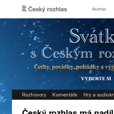
Přejít k hlavnímu obsahu
iRozhlas
Rozhovory
Komentáře
Hry a audiok
Český rozhlas má nadí