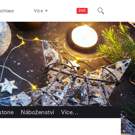
ozhlase
Více
ŽIVĚ
storie
Náboženství
Více
…