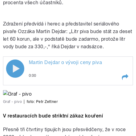
procenta všech účastníků.
Zdražení předvídá i herec a představitel seriálového
pivaře Ozzáka Martin Dejdar: „Litr piva bude stát za deset
let 60 korun, ale v podstatě bude zadarmo, protože litr
vody bude za 330,-,“ říká Dejdar v nadsázce.
Martin Dejdar o vývoji ceny piva
0:00
Play /
Martin Dejdar o vývoji ceny piva
Graf - pivo
|
foto:
Petr Zettner
V restauracích bude striktní zákaz kouření
Přesně tři čtvrtiny tipujích jsou přesvědčeny, že v roce