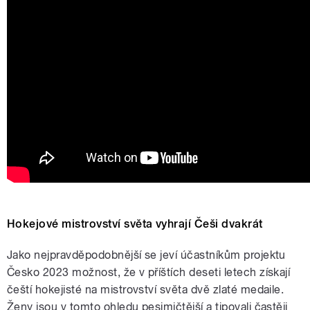
Hokejové mistrovství světa vyhrají Češi dvakrát
Jako nejpravděpodobnější se jeví účastníkům projektu
Česko 2023 možnost, že v příštích deseti letech získají
čeští hokejisté na mistrovství světa dvě zlaté medaile.
Ženy jsou v tomto ohledu pesimičtější a tipovali častěji