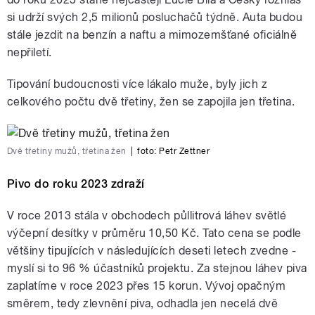
si udrží svých 2,5 milionů posluchačů týdně. Auta budou
stále jezdit na benzín a naftu a mimozemšťané oficiálně
nepřiletí.
Tipování budoucnosti více lákalo muže, byly jich z
celkového počtu dvě třetiny, žen se zapojila jen třetina.
Dvě třetiny mužů, třetina žen
|
foto:
Petr Zettner
Pivo do roku 2023 zdraží
V roce 2013 stála v obchodech půllitrová láhev světlé
výčepní desítky v průměru 10,50 Kč. Tato cena se podle
většiny tipujících v následujících deseti letech zvedne -
myslí si to 96 % účastníků projektu. Za stejnou láhev piva
zaplatíme v roce 2023 přes 15 korun. Vývoj opačným
směrem, tedy zlevnění piva, odhadla jen necelá dvě