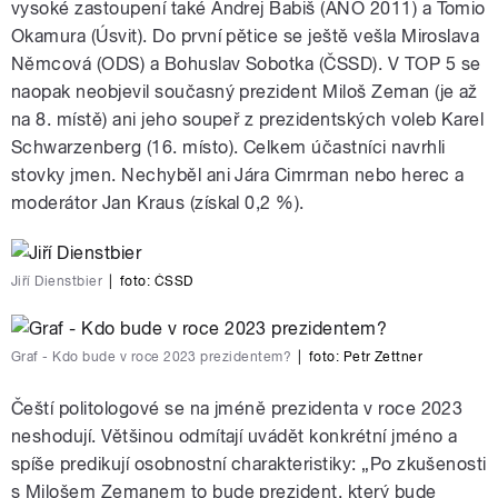
vysoké zastoupení také Andrej Babiš (ANO 2011) a Tomio
Okamura (Úsvit). Do první pětice se ještě vešla Miroslava
Němcová (ODS) a Bohuslav Sobotka (ČSSD). V TOP 5 se
naopak neobjevil současný prezident Miloš Zeman (je až
na 8. místě) ani jeho soupeř z prezidentských voleb Karel
Schwarzenberg (16. místo). Celkem účastníci navrhli
stovky jmen. Nechyběl ani Jára Cimrman nebo herec a
moderátor Jan Kraus (získal 0,2 %).
Jiří Dienstbier
|
foto:
ČSSD
Graf - Kdo bude v roce 2023 prezidentem?
|
foto:
Petr Zettner
Čeští politologové se na jméně prezidenta v roce 2023
neshodují. Většinou odmítají uvádět konkrétní jméno a
spíše predikují osobnostní charakteristiky: „Po zkušenosti
s Milošem Zemanem to bude prezident, který bude