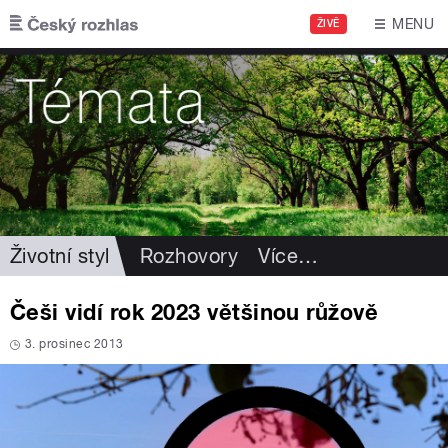
Přejít k hlavnímu obsahu
MENU
ŽIVĚ
Životní styl
Rozhovory
Více
…
Češi vidí rok 2023 většinou růžově
3. prosinec 2013