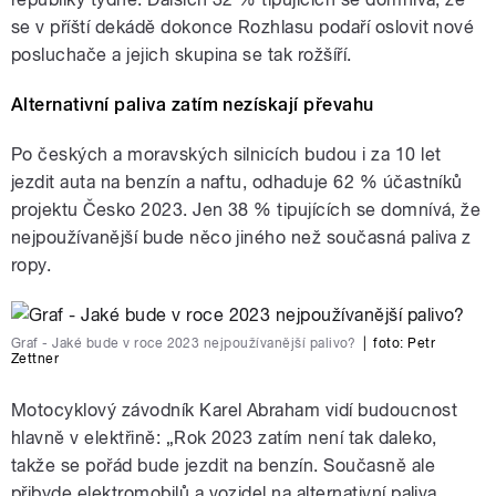
se v příští dekádě dokonce Rozhlasu podaří oslovit nové
posluchače a jejich skupina se tak rožšíří.
Alternativní paliva zatím nezískají převahu
Po českých a moravských silnicích budou i za 10 let
jezdit auta na benzín a naftu, odhaduje 62 % účastníků
projektu Česko 2023. Jen 38 % tipujících se domnívá, že
nejpoužívanější bude něco jiného než současná paliva z
ropy.
Graf - Jaké bude v roce 2023 nejpoužívanější palivo?
|
foto:
Petr
Zettner
Motocyklový závodník Karel Abraham vidí budoucnost
hlavně v elektřině: „Rok 2023 zatím není tak daleko,
takže se pořád bude jezdit na benzín. Současně ale
přibyde elektromobilů a vozidel na alternativní paliva.