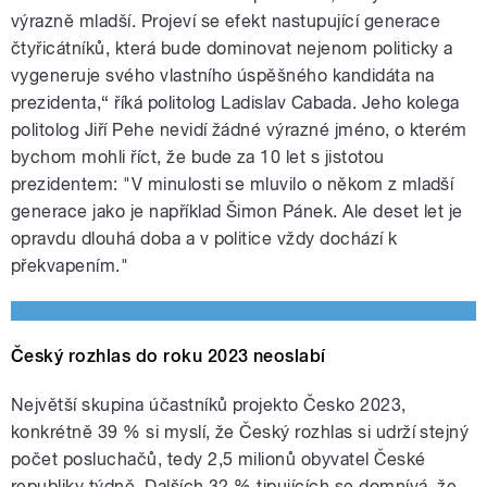
výrazně mladší. Projeví se efekt nastupující generace
čtyřicátníků, která bude dominovat nejenom politicky a
vygeneruje svého vlastního úspěšného kandidáta na
prezidenta,“ říká politolog Ladislav Cabada. Jeho kolega
politolog Jiří Pehe nevidí žádné výrazné jméno, o kterém
bychom mohli říct, že bude za 10 let s jistotou
prezidentem: "V minulosti se mluvilo o někom z mladší
generace jako je například Šimon Pánek. Ale deset let je
opravdu dlouhá doba a v politice vždy dochází k
překvapením."
Český rozhlas do roku 2023 neoslabí
Největší skupina účastníků projekto Česko 2023,
konkrétně 39 % si myslí, že Český rozhlas si udrží stejný
počet posluchačů, tedy 2,5 milionů obyvatel České
republiky týdně. Dalších 32 % tipujících se domnívá, že