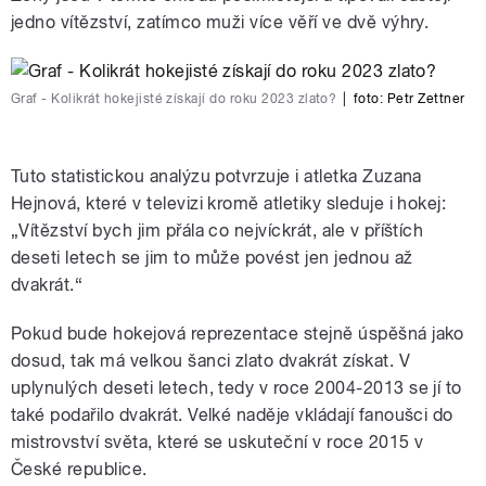
jedno vítězství, zatímco muži více věří ve dvě výhry.
Graf - Kolikrát hokejisté získají do roku 2023 zlato?
|
foto:
Petr Zettner
Tuto statistickou analýzu potvrzuje i atletka Zuzana
Hejnová, které v televizi kromě atletiky sleduje i hokej:
„Vítězství bych jim přála co nejvíckrát, ale v příštích
deseti letech se jim to může povést jen jednou až
dvakrát.“
Pokud bude hokejová reprezentace stejně úspěšná jako
dosud, tak má velkou šanci zlato dvakrát získat. V
uplynulých deseti letech, tedy v roce 2004-2013 se jí to
také podařilo dvakrát. Velké naděje vkládají fanoušci do
mistrovství světa, které se uskuteční v roce 2015 v
České republice.