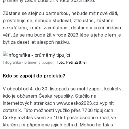
průměrný Čech bude žít v roce 2023 takto:
Zůstane se stejnou partnerkou, nebude mít nové děti,
přestěhuje se, nebude studovat, ztloustne, zůstane
nekuřákem, změní zaměstnání, dostane v práci přidáno,
věří, že se mu bude žít v roce 2023 lépe a jeho cílem je
být za deset let alespoň naživu.
Infografika - průměrný tipující
|
foto:
Petr Zettner
Kdo se zapojil do projektu?
V období od 4. do 30. listopadu se mohl zapojit kdokoliv,
kdo je občanem České republiky. Stačilo na
internetových stránkách www.cesko2023.cz vyplnit
dotazník. Této možnosti využilo přes 7700 tipujících.
Český rozhlas všem za 10 let pošle osobní e-mail, ve
kterém jim připomene jejich odhad. Mohou ho tak s