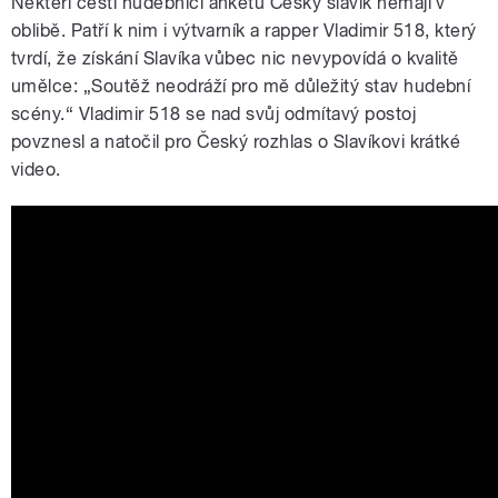
Někteří čeští hudebníci anketu Český slavík nemají v
oblibě. Patří k nim i výtvarník a rapper Vladimir 518, který
tvrdí, že získání Slavíka vůbec nic nevypovídá o kvalitě
umělce: „Soutěž neodráží pro mě důležitý stav hudební
scény.“ Vladimir 518 se nad svůj odmítavý postoj
povznesl a natočil pro Český rozhlas o Slavíkovi krátké
video.