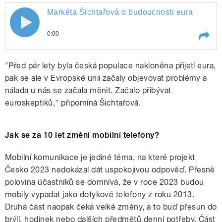
Markéta Šichtařová o budoucnosti eura
0:00
Play /
Markéta Šichtařová o budoucnosti eura
"Před pár lety byla česká populace nakloněna přijetí eura,
pak se ale v Evropské unii začaly objevovat problémy a
nálada u nás se začala měnit. Začalo přibývat
euroskeptiků," připomíná Šichtařová.
Jak se za 10 let změní mobilní telefony?
pause
Mobilní komunikace je jediné téma, na které projekt
Česko 2023 nedokázal dát uspokojivou odpověď. Přesně
polovina účastníků se domnívá, že v roce 2023 budou
mobily vypadat jako dotykové telefony z roku 2013.
Druhá část naopak čeká velké změny, a to buď přesun do
brýlí, hodinek nebo dalších předmětů denní potřeby. Část