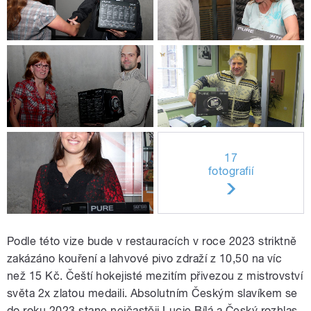
17
fotografií
Podle této vize bude v restauracích v roce 2023 striktně
zakázáno kouření a lahvové pivo zdraží z 10,50 na víc
než 15 Kč. Čeští hokejisté mezitím přivezou z mistrovství
světa 2x zlatou medaili. Absolutním Českým slavíkem se
do roku 2023 stane nejčastěji Lucie Bílá a Český rozhlas