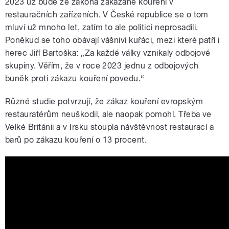
2023 už bude ze zákona zakázané kouření v
restauračních zařízeních. V České republice se o tom
pause
mluví už mnoho let, zatím to ale politici neprosadili.
Poněkud se toho obávají vášniví kuřáci, mezi které patří i
herec Jiří Bartoška: „Za každé války vznikaly odbojové
skupiny. Věřím, že v roce 2023 jednu z odbojových
buněk proti zákazu kouření povedu.“
Různé studie potvrzují, že zákaz kouření evropským
restauratérům neuškodil, ale naopak pomohl. Třeba ve
Velké Británii a v Irsku stoupla návštěvnost restaurací a
barů po zákazu kouření o 13 procent.