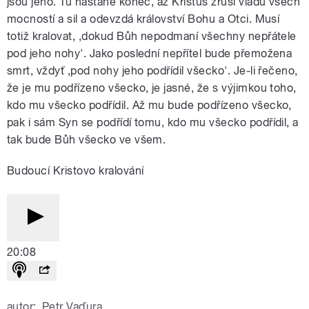
jsou jeho. Tu nastane konec, až Kristus zruší vládu všech
mocností a sil a odevzdá království Bohu a Otci. Musí
totiž kralovat, ,dokud Bůh nepodmaní všechny nepřátele
pod jeho nohy'. Jako poslední nepřítel bude přemožena
smrt, vždyť ,pod nohy jeho podřídil všecko'. Je-li řečeno,
že je mu podřízeno všecko, je jasné, že s výjimkou toho,
kdo mu všecko podřídil. Až mu bude podřízeno všecko,
pak i sám Syn se podřídí tomu, kdo mu všecko podřídil, a
tak bude Bůh všecko ve všem.
Budoucí Kristovo kralování
20:08
autor:
Petr Vaďura