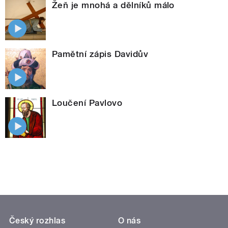
Žeň je mnohá a dělníků málo
Pamětní zápis Davidův
Loučení Pavlovo
Český rozhlas
O nás