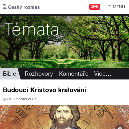
Přejít k hlavnímu obsahu
MENU
ŽIVĚ
Bible
Rozhovory
Komentáře
Více
…
Budoucí Kristovo kralování
23. listopad 2008