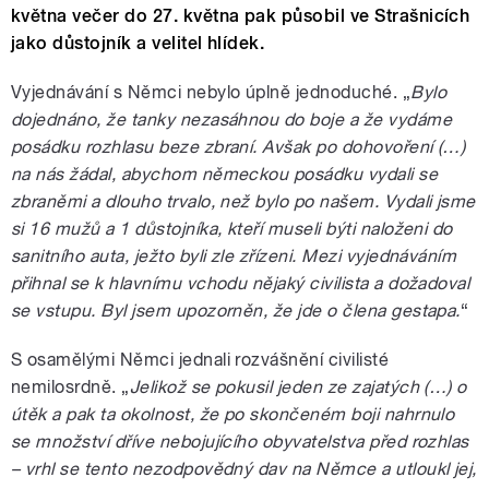
května večer do 27. května pak působil ve Strašnicích
jako důstojník a velitel hlídek.
Vyjednávání s Němci nebylo úplně jednoduché. „
Bylo
dojednáno, že tanky nezasáhnou do boje a že vydáme
posádku rozhlasu beze zbraní. Avšak po dohovoření (…)
na nás žádal, abychom německou posádku vydali se
zbraněmi a dlouho trvalo, než bylo po našem. Vydali jsme
si 16 mužů a 1 důstojníka, kteří museli býti naloženi do
sanitního auta, ježto byli zle zřízeni. Mezi vyjednáváním
přihnal se k hlavnímu vchodu nějaký civilista a dožadoval
se vstupu. Byl jsem upozorněn, že jde o člena gestapa.
“
S osamělými Němci jednali rozvášnění civilisté
nemilosrdně. „
Jelikož se pokusil jeden ze zajatých (…) o
útěk a pak ta okolnost, že po skončeném boji nahrnulo
se množství dříve nebojujícího obyvatelstva před rozhlas
– vrhl se tento nezodpovědný dav na Němce a utloukl jej,