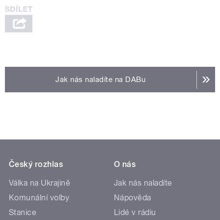
Jak nás naladíte na DABu
Český rozhlas
O nás
Válka na Ukrajině
Jak nás naladíte
Komunální volby
Nápověda
Stanice
Lidé v rádiu