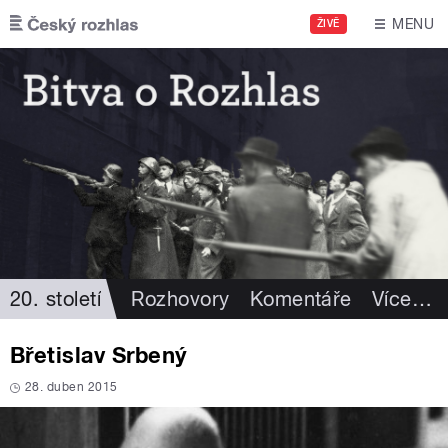
Přejít k hlavnímu obsahu
MENU
ŽIVĚ
20. století
Rozhovory
Komentáře
Více
…
Břetislav Srbený
28. duben 2015