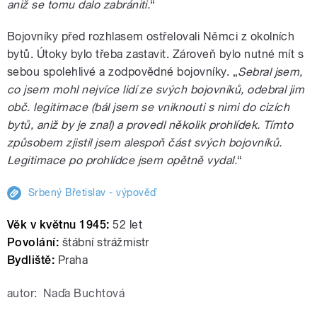
aniž se tomu dalo zabrániti.
“
Bojovníky před rozhlasem ostřelovali Němci z okolních
bytů. Útoky bylo třeba zastavit. Zároveň bylo nutné mít s
sebou spolehlivé a zodpovědné bojovníky. „
Sebral jsem,
co jsem mohl nejvíce lidí ze svých bojovníků, odebral jim
obč. legitimace (bál jsem se vniknouti s nimi do cizích
bytů, aniž by je znal) a provedl několik prohlídek. Tímto
způsobem zjistil jsem alespoň část svých bojovníků.
Legitimace po prohlídce jsem opětně vydal.
“
Srbený Břetislav - výpověď
Věk v květnu 1945:
52 let
Povolání:
štábní strážmistr
Bydliště:
Praha
autor:
Naďa Buchtová