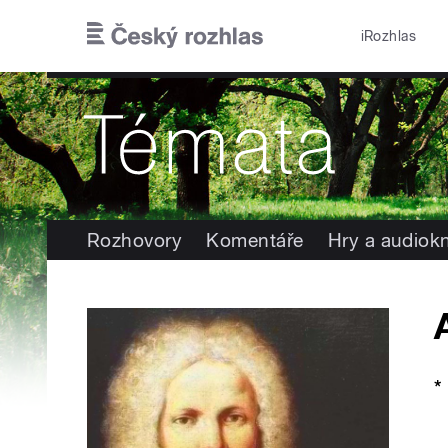
Přejít k hlavnímu obsahu
iRozhlas
Rozhovory
Komentáře
Hry a audiok
*