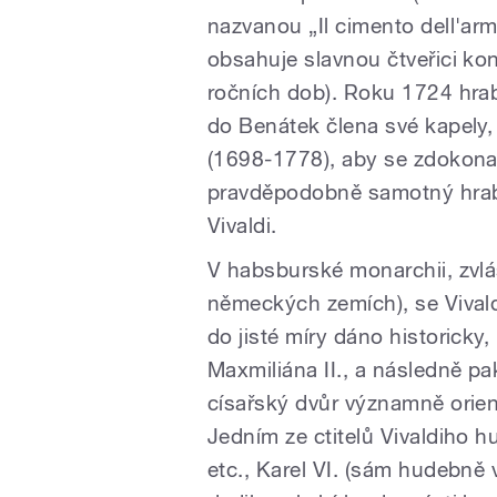
nazvanou „Il cimento dell'armo
obsahuje slavnou čtveřici kon
ročních dob).
Roku 1724 hrabě
do Benátek člena své kapely, 
(1698-1778), aby se zdokonal
pravděpodobně samotný hra
Vivaldi.
V habsburské monarchii, zvlášt
německých zemích), se Vivald
do jisté míry dáno historicky,
Maxmiliána II., a následně pa
císařský dvůr významně orie
Jedním ze ctitelů Vivaldiho h
etc., Karel VI. (sám hudebně