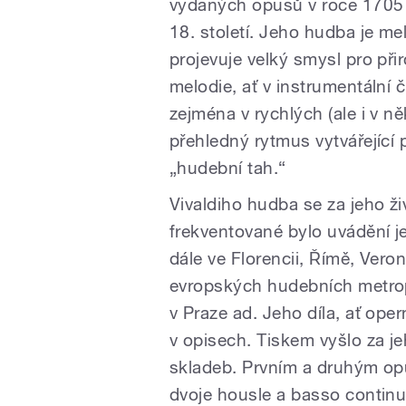
vydaných opusů v roce 1705 a
18. století. Jeho hudba je me
projevuje velký smysl pro při
melodie, ať v instrumentální 
zejména v rychlých (ale i v n
přehledný rytmus vytvářející p
„hudební tah.“
Vivaldiho hudba se za jeho živ
frekventované bylo uvádění 
dále ve Florencii, Římě, Vero
evropských hudebních metropo
v Praze ad. Jeho díla, ať oper
v opisech. Tiskem vyšlo za je
skladeb. Prvním a druhým op
dvoje housle a basso contin