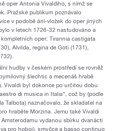
ně oper Antonia Vivaldiho, s nímž se
ek. Pražské publikum poznávalo
íce v podobě árií-vložek do oper jiných
 bylo v letech 1726-32 nastudováno a
 kompletních oper: Tirannia castigata
0), Alvilda, regina de Goti (1731),
1732).
tální hudby v českém prostředí se rovněž
dbymilovný šlechtic a mecenáš hrabě
. Vivaldi byl dokonce po určitou dobu
estro di musica in Italia“, což by (podle
a Talbota) naznačovalo, že skladatel na
ro hraběte Morzina. Jemu také Vivaldi
v Amsterodamu vydanou sbírku dvanácti
dva pro hoboj), smyčce a basso continuo