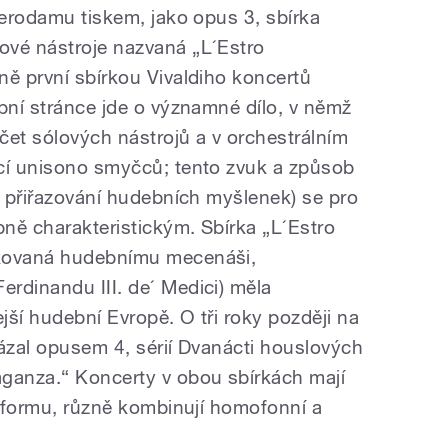
terodamu tiskem, jako opus 3, sbírka
ové nástroje nazvaná „L´Estro
ně první sbírkou Vivaldiho koncertů
ební stránce jde o významné dílo, v němž
čet sólových nástrojů a v orchestrálním
ící unisono smyčců; tento zvuk a způsob
i přiřazování hudebních myšlenek) se pro
ně charakteristickým. Sbírka „L´Estro
ikovaná hudebnímu mecenáši,
rdinandu III. de´ Medici) měla
ší hudební Evropě. O tři roky později na
vázal opusem 4, sérií Dvanácti houslových
aganza.“ Koncerty v obou sbírkách mají
u formu, různě kombinují homofonní a