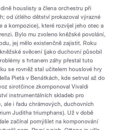
odině houslisty a člena orchestru při
; od útlého dětství prokazoval výrazné
 a kompozice), které rozvíjel jeho otec a
grenzi. Bylo mu zvoleno kněžské povolání,
du, jej mělo existenčně zajistit. Roku
 kněžské svěcení (jako duchovní působil
problémy s hrtanem záhy přestal tuto
oku se rovněž stal učitelem houslové hry
della Pietà v Benátkách, kde setrval až do
voz sirotčince zkomponoval Vivaldi
tví instrumentálních skladeb pro
, ale i řadu chrámových, duchovních
orium Juditha triumphans). Už v době
ale začínal pomýšlet na komponování