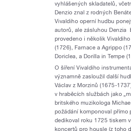
vyhlášených skladatelů, včet
Denzio znal z rodných Benát
Vivaldiho operní hudbu ponejv
autorů, ale zásluhou Denzia
provedeno i několik Vivaldiho
(1726), Farnace a Agrippo (173
Doriclea, a Dorilla in Tempe (
O šíření Vivaldiho instrumen
významně zasloužil další hu
Václav z Morzinů (1675-1737)
v hraběcích službách jako „ma
britského muzikologa Michael
požádání komponoval přímo p
dedikoval roku 1725 tiskem 
koncertů pro housle (z toho 