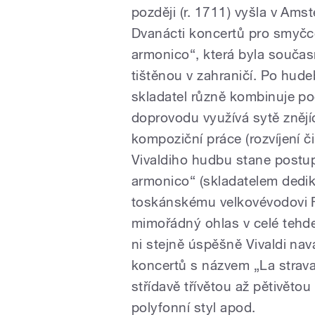
později (r. 1711) vyšla v Ams
Dvanácti koncertů pro smyčc
armonico“, která byla součas
tištěnou v zahraničí. Po hud
skladatel různě kombinuje po
doprovodu využívá sytě zněj
kompoziční práce (rozvíjení č
Vivaldiho hudbu stane postup
armonico“ (skladatelem ded
toskánskému velkovévodovi Fe
mimořádný ohlas v celé tehdej
ni stejně úspěšně Vivaldi na
koncertů s názvem „La strav
střídavě třívětou až pětivěto
polyfonní styl apod.