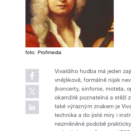
foto:
Profimedia
Vivaldiho hudba má jeden zaj
vnějškově, formálně nijak n
(koncerty, sinfonie, moteta, o
okamžitě poznatelná a stěží 
také výrazným znakem je Viva
technika a do jisté míry i ins
nezměněné podobě prakticky 