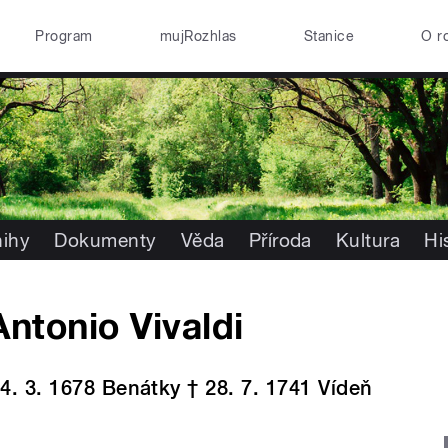
Program
mujRozhlas
Stanice
O r
nihy
Dokumenty
Věda
Příroda
Kultura
Hi
Antonio Vivaldi
 4. 3. 1678 Benátky † 28. 7. 1741 Vídeň