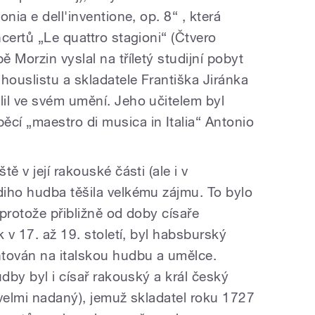
nia e dell'inventione, op. 8“ , která
certů „Le quattro stagioni“ (Čtvero
 Morzin vyslal na tříletý studijní pobyt
houslistu a skladatele Františka Jiránka
il ve svém umění. Jeho učitelem byl
běcí
„maestro di musica in Italia“
Antonio
ě v její rakouské části (ale i v
iho hudba těšila velkému zájmu. To bylo
 protože přibližně od doby císaře
k v 17. až 19. století, byl habsburský
ntován na italskou hudbu a umělce.
udby byl i císař rakouský a král český
 velmi nadaný), jemuž skladatel roku 1727