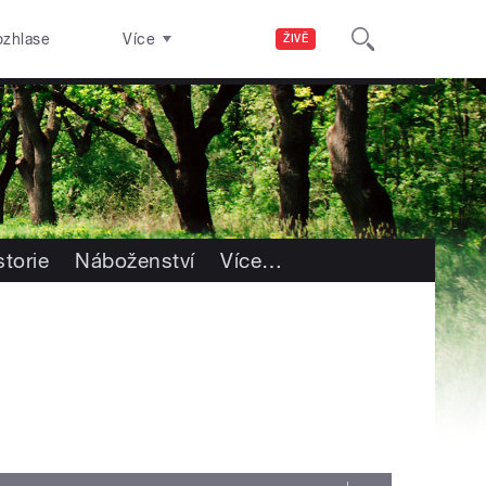
ozhlase
Více
ŽIVĚ
storie
Náboženství
Více
…