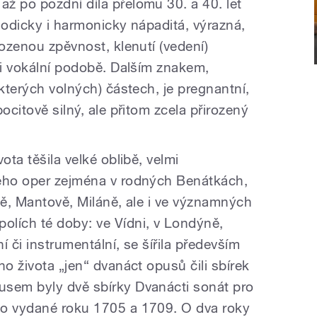
ž po pozdní díla přelomu 30. a 40. let
lodicky i harmonicky nápaditá, výrazná,
rozenou zpěvnost, klenutí (vedení)
či vokální podobě. Dalším znakem,
ěkterých volných) částech, je pregnantní,
ocitově silný, ale přitom zcela přirozený
ota těšila velké oblibě, velmi
jeho oper zejména v rodných Benátkách,
ně, Mantově, Miláně, ale i ve významných
lích té doby: ve Vídni, v Londýně,
ní či instrumentální, se šířila především
ho života „jen“ dvanáct opusů čili sbírek
usem byly dvě sbírky Dvanácti sonát pro
uo vydané roku 1705 a 1709. O dva roky