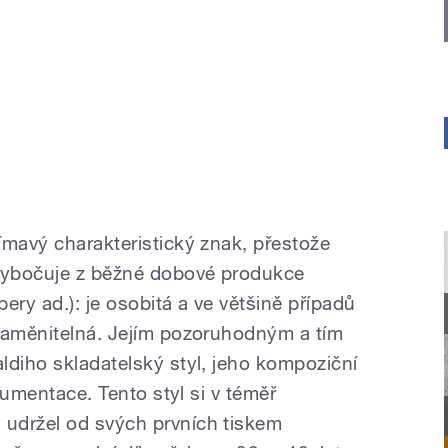
ímavý charakteristický znak, přestože
evybočuje z běžné dobové produkce
pery ad.): je osobitá a ve většině případů
zaměnitelná. Jejím pozoruhodným a tím
ldiho skladatelský styl, jeho kompoziční
trumentace. Tento styl si v téměř
udržel od svých prvních tiskem