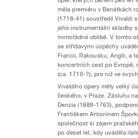
oper, kterých během pěti let vy
měla premiéru v Benátkách rok
(1718-41) soustředil Vivaldi 
jeho instrumentální skladby s
mimořádné oblibě. V tomto ob
se střídavými úspěchy uváděn
Francii, Rakousku, Anglii, a 
koncertních cest po Evropě, 
(ca. 1710-?), pro niž ve svý
Vivaldiho opery měly velký ú
českého, v Praze. Zásluhu na
Denzia (1689-1763), podpo
Františkem Antonínem Špork
společnost si zájem pražské
po deset let, kdy uváděla ita