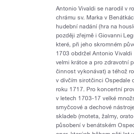
Antonio Vivaldi se narodil v r
chrámu sv. Marka v Benátkách
hudební nadání (hra na housle
později zřejmě i Giovanni Le
které, při jeho skromném půvo
1703 obdržel Antonio Vivaldi
velmi krátce a pro zdravotní 
činnost vykonávat) a téhož r
v dívčím sirotčinci Ospedale 
roku 1717. Pro koncertní pro
v letech 1703-17 velké množs
smyčcové a dechové nástroje
skladeb (moteta, žalmy, orat
působení v benátském Osped