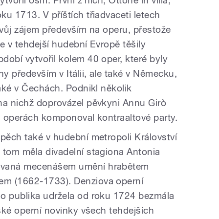
tvořil osm. První z nich, Ottone in villa,
u 1713. V příštích třiadvaceti letech
svůj zájem především na operu, přestože
e v tehdejší hudební Evropě těšily
dobí vytvořil kolem 40 oper, které byly
y především v Itálii, ale také v Německu,
také v Čechách. Podnikl několik
na nichž doprovázel pěvkyni Annu Girò
ch operách komponoval kontraaltové party.
spěch také v hudební metropoli Království
 tom měla divadelní stagiona Antonia
rovaná mecenášem umění hrabětem
em (1662-1733). Denziova operní
ho publika udržela od roku 1724 bezmála
lské operní novinky všech tehdejších