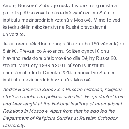
Andrej Borisovič Zubov je ruský historik, religionista a
politolog. Absolvoval a následně vyučoval na Státním
institutu mezinárodních vztahů v Moskvě. Mimo to vedl
katedru dějin náboženství na Ruské pravoslavné
univerzitě.
Je autorem několika monografií a zhruba 150 vědeckých
článků. Převzal po Alexandru Solženicynovi úlohu
hlavního redaktora přelomového díla Dějiny Ruska 20.
století. Mezi lety 1989 a 2001 působil v Institutu
orientálních studií. Do roku 2014 pracoval ve Státním
institutu mezinárodních vztahů v Moskvě.
Andrei Borisovich Zubov is a Russian historian, religious
studies scholar and political scientist. He graduated from
and later taught at the National Institute of International
Relations in Moscow. Apart from that he also led the
Department of Religious Studies at Russian Orthodox
University.