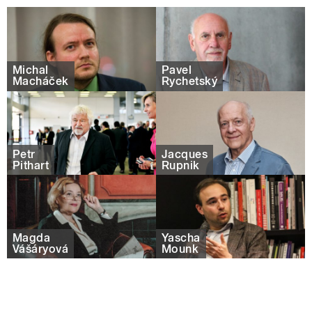
Michal
Pavel
Macháček
Rychetský
Petr
Jacques
Pithart
Rupnik
Magda
Yascha
Vášáryová
Mounk