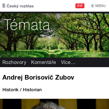
Přejít k hlavnímu obsahu
MENU
ŽIVĚ
Rozhovory
Komentáře
Více
…
Andrej Borisovič Zubov
Historik / Historian