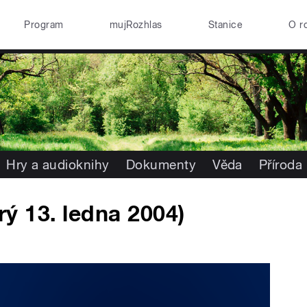
Program
mujRozhlas
Stanice
O r
Hry a audioknihy
Dokumenty
Věda
Příroda
erý 13. ledna 2004)