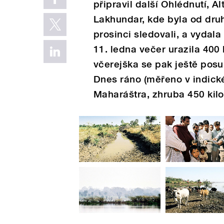
připravil další Ohlédnutí, A
Lakhundar, kde byla od druh
prosinci sledovali, a vydala
11. ledna večer urazila 40
včerejška se pak ještě posu
Dnes ráno (měřeno v indické
Maharáštra, zhruba 450 ki