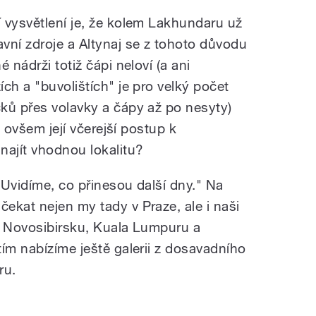
 vysvětlení je, že kolem Lakhundaru už
vní zdroje a Altynaj se z tohoto důvodu
 nádrži totiž čápi neloví (a ani
ch a "buvolištích" je pro velký počet
ků přes volavky a čápy až po nesyty)
e ovšem její včerejší postup k
ajít vhodnou lokalitu?
"Uvidíme, co přinesou další dny." Na
ekat nejen my tady v Praze, ale i naši
, Novosibirsku, Kuala Lumpuru a
ím nabízíme ještě galerii z dosavadního
ru.