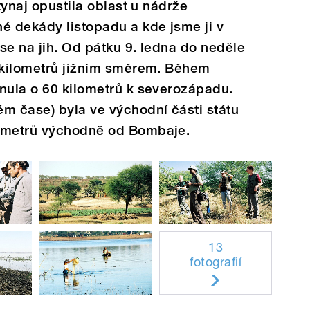
ltynaj opustila oblast u nádrže
é dekády listopadu a kde jsme ji v
 se na jih. Od pátku 9. ledna do neděle
0 kilometrů jižním směrem. Během
nula o 60 kilometrů k severozápadu.
m čase) byla ve východní části státu
lometrů východně od Bombaje.
13
fotografií