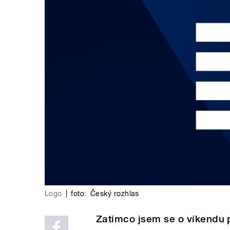
Logo
|
foto:
Český rozhlas
Zatímco jsem se o víkendu p