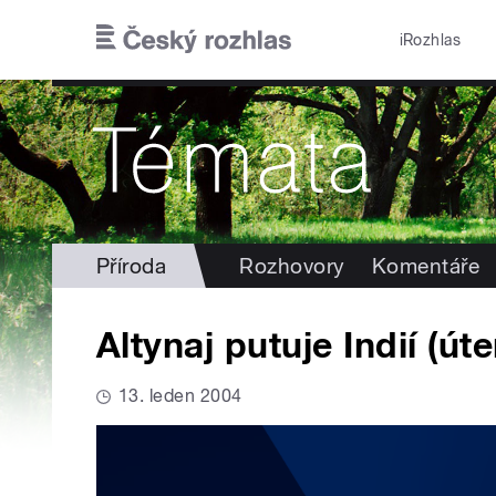
Přejít k hlavnímu obsahu
iRozhlas
Příroda
Rozhovory
Komentáře
Altynaj putuje Indií (út
13. leden 2004