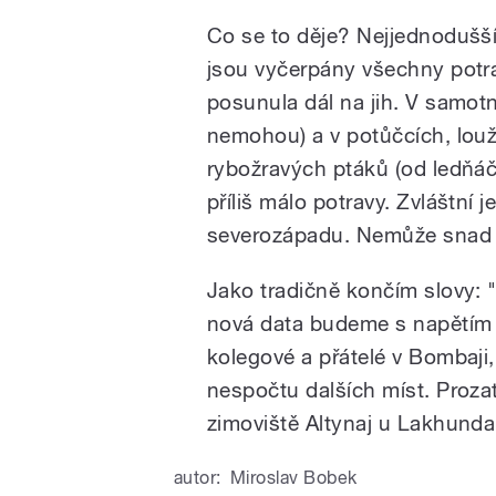
Co se to děje? Nejjednodušší
jsou vyčerpány všechny potra
posunula dál na jih. V samotné
nemohou) a v potůčcích, louží
rybožravých ptáků (od ledňáč
příliš málo potravy. Zvláštní j
severozápadu. Nemůže snad n
Jako tradičně končím slovy: 
nová data budeme s napětím č
kolegové a přátelé v Bombaji
nespočtu dalších míst. Prozat
zimoviště Altynaj u Lakhunda
autor:
Miroslav Bobek