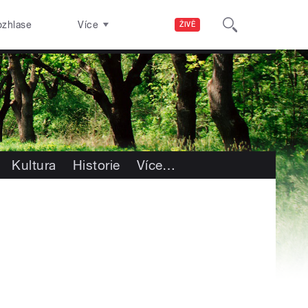
ozhlase
Více
ŽIVĚ
Kultura
Historie
Více
…