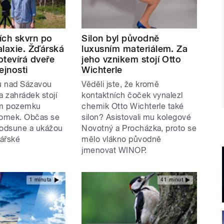
ích skvrn po
Silon byl původně
alaxie. Žďárská
luxusním materiálem. Za
otevírá dveře
jeho vznikem stojí Otto
ejnosti
Wichterle
ru nad Sázavou
Věděli jste, že kromě
a zahrádek stojí
kontaktních čoček vynalezl
ém pozemku
chemik Otto Wichterle také
omek. Občas se
silon? Asistovali mu kolegové
 odsune a ukážou
Novotný a Procházka, proto se
ářské
mělo vlákno původně
jmenovat WINOP.
1 minuta
41 minut