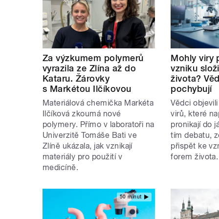
Za výzkumem polymerů
Mohly viry 
vyrazila ze Zlína až do
vzniku slož
Kataru. Žárovky
života? Věd
s Markétou Ilčíkovou
pochybují
Materiálová chemička Markéta
Vědci objevil
Ilčíková zkoumá nové
virů, které n
polymery. Přímo v laboratoři na
pronikají do j
Univerzitě Tomáše Bati ve
tím debatu, z
Zlíně ukázala, jak vznikají
přispět ke vz
materiály pro použití v
forem života
medicíně.
50 minut