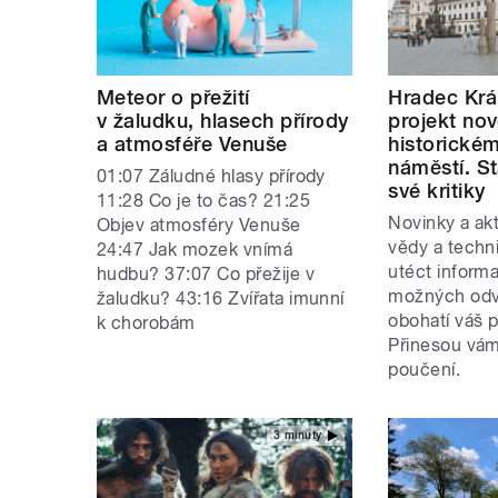
Meteor o přežití
Hradec Krá
v žaludku, hlasech přírody
projekt no
a atmosféře Venuše
historické
náměstí. S
01:07 Záludné hlasy přírody
své kritiky
11:28 Co je to čas? 21:25
Novinky a akt
Objev atmosféry Venuše
vědy a techn
24:47 Jak mozek vnímá
utéct inform
hudbu? 37:07 Co přežije v
možných odvě
žaludku? 43:16 Zvířata imunní
obohatí váš p
k chorobám
Přinesou vám
poučení.
3 minuty