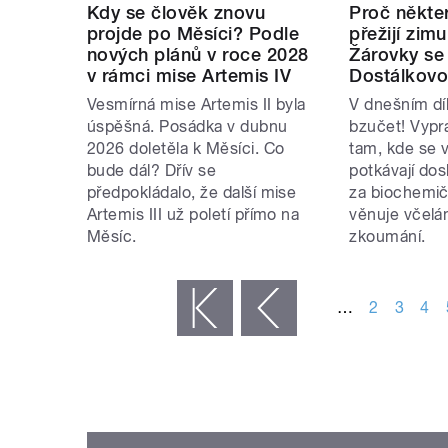
Kdy se člověk znovu
Proč někter
projde po Měsíci? Podle
přežijí zimu
nových plánů v roce 2028
Žárovky se 
v rámci mise Artemis IV
Dostálkov
Vesmírná mise Artemis II byla
V dnešním dí
úspěšná. Posádka v dubnu
bzučet! Vypr
2026 doletěla k Měsíci. Co
tam, kde se 
bude dál? Dřív se
potkávají dosl
předpokládalo, že další mise
za biochemič
Artemis III už poletí přímo na
věnuje včelám
Měsíc.
zkoumání.
STRÁNKY
…
2
3
4
« první
‹ předchozí