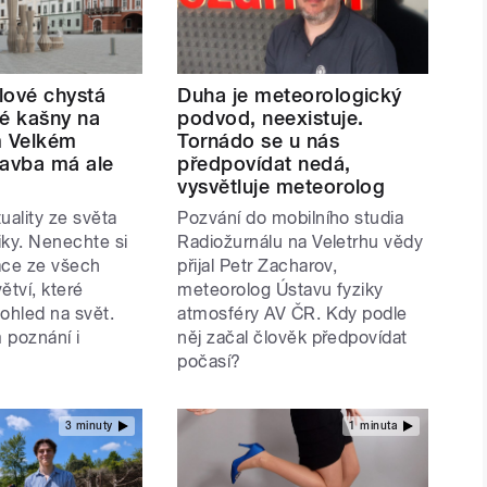
lové chystá
Duha je meteorologický
vé kašny na
podvod, neexistuje.
m Velkém
Tornádo se u nás
tavba má ale
předpovídat nedá,
vysvětluje meteorolog
uality ze světa
Pozvání do mobilního studia
iky. Nenechte si
Radiožurnálu na Veletrhu vědy
ace ze všech
přijal Petr Zacharov,
tví, které
meteorolog Ústavu fyziky
ohled na svět.
atmosféry AV ČR. Kdy podle
 poznání i
něj začal člověk předpovídat
počasí?
3 minuty
1 minuta