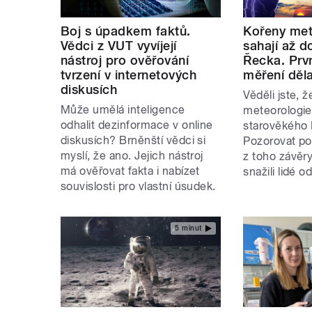
Boj s úpadkem faktů.
Kořeny met
Vědci z VUT vyvíjejí
sahají až 
nástroj pro ověřování
Řecka. Prvn
tvrzení v internetových
měření děla
diskusích
Věděli jste, 
Může umělá inteligence
meteorologie 
odhalit dezinformace v online
starověkého
diskusích? Brněnští vědci si
Pozorovat po
myslí, že ano. Jejich nástroj
z toho závěr
má ověřovat fakta i nabízet
snažili lidé 
souvislosti pro vlastní úsudek.
5 minut