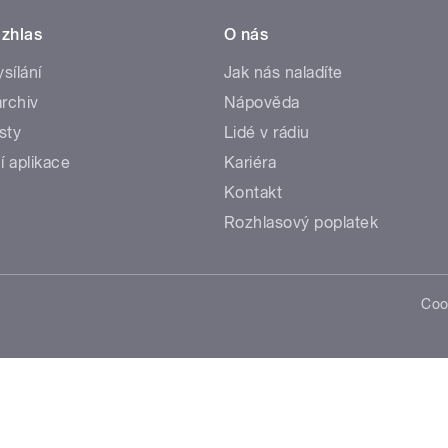
zhlas
O nás
ysílání
Jak nás naladíte
rchiv
Nápověda
sty
Lidé v rádiu
í aplikace
Kariéra
Kontakt
Rozhlasový poplatek
Coo