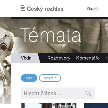
Přejít k hlavnímu obsahu
iRozhlas
Věda
Rozhovory
Komentáře
H
Vše
Vesmír
25 minut