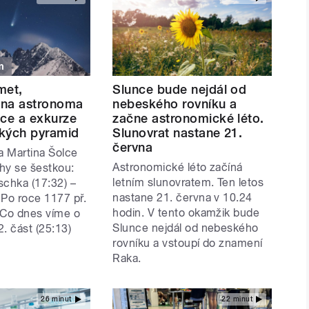
m
met,
Slunce bude nejdál od
 na astronoma
nebeského rovníku a
lce a exkurze
začne astronomické léto.
lkých pyramid
Slunovrat nastane 21.
června
 Martina Šolce
Astronomické léto začíná
ěhy se šestkou:
letním slunovratem. Ten letos
schka (17:32) –
nastane 21. června v 10.24
 Po roce 1177 př.
hodin. V tento okamžik bude
– Co dnes víme o
Slunce nejdál od nebeského
. část (25:13)
rovníku a vstoupí do znamení
Raka.
26 minut
22 minut