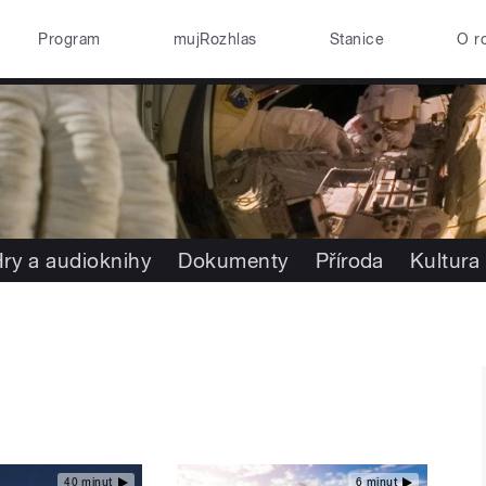
Program
mujRozhlas
Stanice
O r
ry a audioknihy
Dokumenty
Příroda
Kultura
40 minut
6 minut