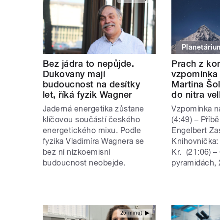
Planetáriu
Bez jádra to nepůjde.
Prach z ko
Dukovany mají
vzpomínka
budoucnost na desítky
Martina Šo
let, říká fyzik Wagner
do nitra ve
Jaderná energetika zůstane
Vzpomínka na
klíčovou součástí českého
(4:49) – Příb
energetického mixu. Podle
Engelbert Za
fyzika Vladimíra Wagnera se
Knihovnička:
bez ní nízkoemisní
Kr. (21:06) 
budoucnost neobejde.
pyramidách, 2
25 minut