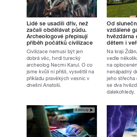
Lidé se usadili dřív, než
Od slunečn
začali obdělávat půdu.
vzdálené g
Archeologové přepisují
hvězdárna 
příběh počátků civilizace
dětem i veř
Civilizace nemusí být jen
Na kraji Žďá
dobrá věc, tvrdí turecký
vedle několik
archeolog Necmi Karul. O co
na oplocen
jsme kvůli ní přišli, vysvětlil na
nenápadný d
příkladu pravěkých vesnic v
jeho střecha
dnešní Anatolii.
se dva hvězd
dalekohledy.
3 minuty