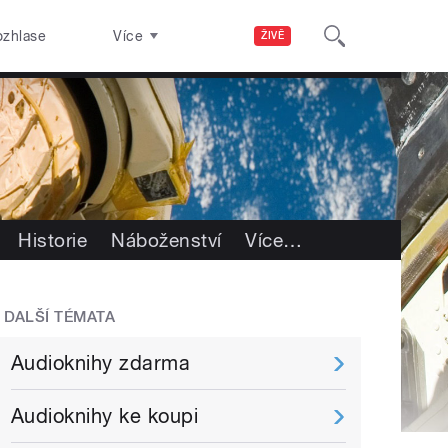
ozhlase
Více
ŽIVĚ
Historie
Náboženství
Více
…
DALŠÍ TÉMATA
Audioknihy zdarma
Audioknihy ke koupi