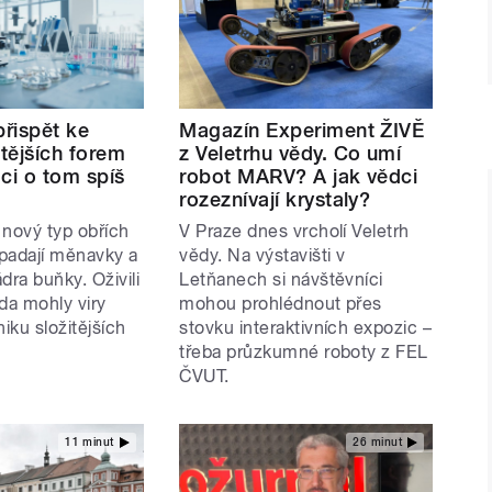
přispět ke
Magazín Experiment ŽIVĚ
itějších forem
z Veletrhu vědy. Co umí
ci o tom spíš
robot MARV? A jak vědci
rozeznívají krystaly?
i nový typ obřích
V Praze dnes vrcholí Veletrh
apadají měnavky a
vědy. Na výstavišti v
ádra buňky. Oživili
Letňanech si návštěvníci
da mohly viry
mohou prohlédnout přes
niku složitějších
stovku interaktivních expozic –
.
třeba průzkumné roboty z FEL
ČVUT.
11 minut
26 minut