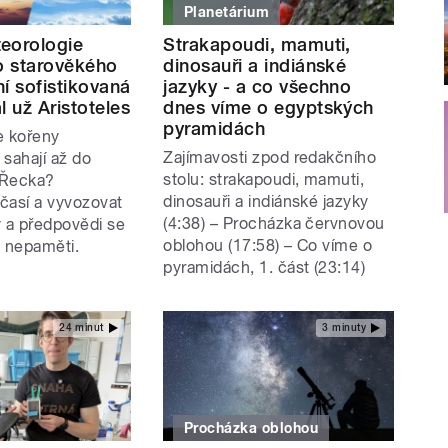
Planetárium
eorologie
Strakapoudi, mamuti,
do starověkého
dinosauři a indiánské
í sofistikovaná
jazyky - a co všechno
l už Aristoteles
dnes víme o egyptských
pyramidách
že kořeny
Zajímavosti zpod redakčního
sahají až do
stolu: strakapoudi, mamuti,
 Řecka?
dinosauři a indiánské jazyky
časí a vyvozovat
(4:38) – Procházka červnovou
y a předpovědi se
oblohou (17:58) – Co víme o
od nepaměti.
pyramidách, 1. část (23:14)
24 minut
3 minuty
Procházka oblohou