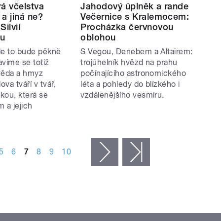
á včelstva
Jahodový úplněk a rande
 a jiná ne?
Večernice s Kralemocem:
Silvií
Procházka červnovou
ou
oblohou
le to bude pěkně
S Vegou, Denebem a Altairem:
avíme se totiž
trojúhelník hvězd na prahu
věda a hmyz
počínajícího astronomického
ova tváří v tvář,
léta a pohledy do blízkého i
kou, která se
vzdálenějšího vesmíru.
 a jejich
5
6
7
8
9
10
následující ›
poslední »