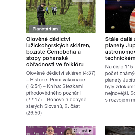
Planetárium
Olověné dědictví
Stále další
lužickohorských skláren,
planety Jup
božiště Černoboha a
astronomov
stopy pohanské
technické
obřadnosti ve folklóru
Na číslo 115 
Olověné dědictví skláren (4:37)
počet známý
– Historie: První vakcinace
planety Jupit
(16:54) – Kniha: Stezkami
byly zdokume
přírodovědného poznání
nejnovější. S
(22:17) – Bohové a bohyně
s rozvojem m
starých Slovanů, 2. část
(26:50)
24 minut