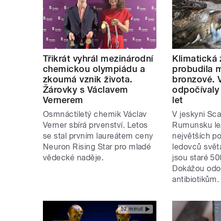
Třikrát vyhrál mezinárodní
Klimatická
chemickou olympiádu a
probudila 
zkoumá vznik života.
bronzové. 
Žárovky s Václavem
odpočívaly 
Vernerem
let
Osmnáctiletý chemik Václav
V jeskyni Sca
Verner sbírá prvenství. Letos
Rumunsku lež
se stal prvním laureátem ceny
největších 
Neuron Rising Star pro mladé
ledovců světa
vědecké naděje.
jsou staré 50
Dokážou odo
antibiotikům.
52 minut