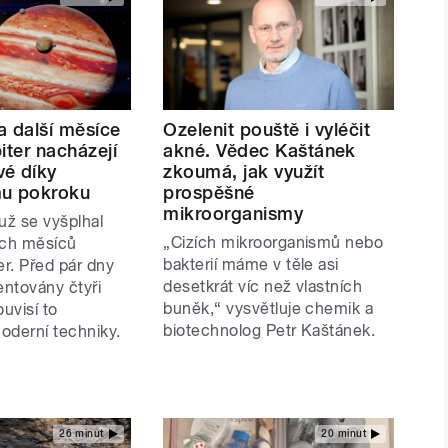
 a další měsíce
Ozelenit pouště i vyléčit
iter nacházejí
akné. Vědec Kaštánek
é díky
zkoumá, jak využít
mu pokroku
prospěšné
mikroorganismy
už se vyšplhal
„Cizích mikroorganismů nebo
ch měsíců
bakterií máme v těle asi
er. Před pár dny
desetkrát víc než vlastních
ntovány čtyři
buněk,“ vysvětluje chemik a
ouvisí to
biotechnolog Petr Kaštánek.
oderní techniky.
26 minut
20 minut