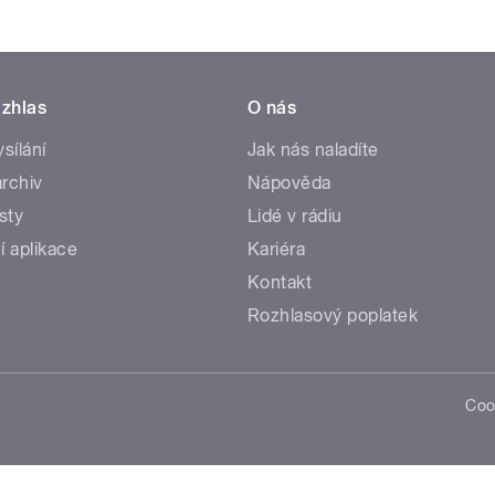
zhlas
O nás
ysílání
Jak nás naladíte
rchiv
Nápověda
sty
Lidé v rádiu
í aplikace
Kariéra
Kontakt
Rozhlasový poplatek
Coo