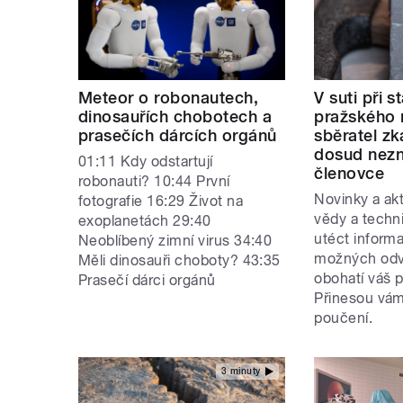
Meteor o robonautech,
V suti při s
dinosauřích chobotech a
pražského 
prasečích dárcích orgánů
sběratel zk
dosud nez
01:11 Kdy odstartují
členovce
robonauti? 10:44 První
Novinky a akt
fotografie 16:29 Život na
vědy a techn
exoplanetách 29:40
utéct inform
Neoblíbený zimní virus 34:40
možných odvě
Měli dinosauři choboty? 43:35
obohatí váš p
Prasečí dárci orgánů
Přinesou vám
poučení.
3 minuty