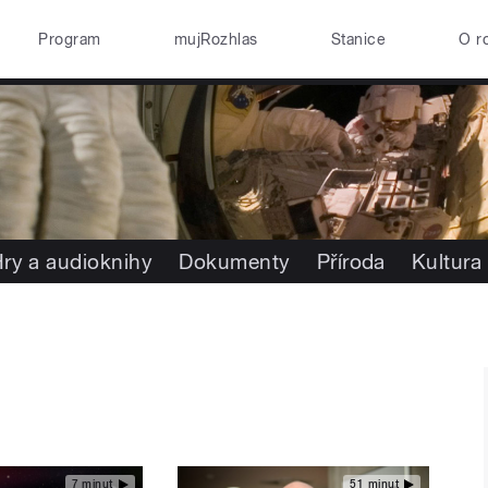
Program
mujRozhlas
Stanice
O r
ry a audioknihy
Dokumenty
Příroda
Kultura
7 minut
51 minut