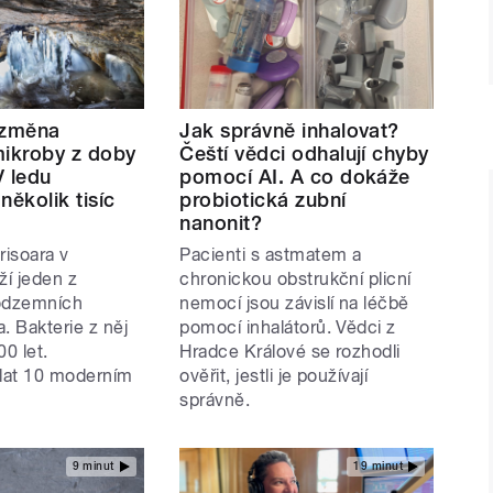
 změna
Jak správně inhalovat?
mikroby z doby
Čeští vědci odhalují chyby
V ledu
pomocí AI. A co dokáže
několik tisíc
probiotická zubní
nanonit?
risoara v
Pacienti s astmatem a
í jeden z
chronickou obstrukční plicní
podzemních
nemocí jsou závislí na léčbě
. Bakterie z něj
pomocí inhalátorů. Vědci z
00 let.
Hradce Králové se rozhodli
lat 10 moderním
ověřit, jestli je používají
správně.
9 minut
19 minut