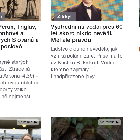
m
ŽiliByli
Perun, Triglav,
Výstřednímu vědci přes 60
bohové a
let skoro nikdo nevěřil.
rých Slovanů a
Měl ale pravdu
 poslové
Lidstvo dlouho nevědělo, jak
vzniká polární záře. Přišel na to
hyně starých
až Kristian Birkeland. Vědec,
ást: Ztracená
kterého zajímaly
á Arkona (4:39) –
i nadpřirozené jevy.
větnovou oblohou
eority velké,
plně nejmenší
25 minut
26 minut