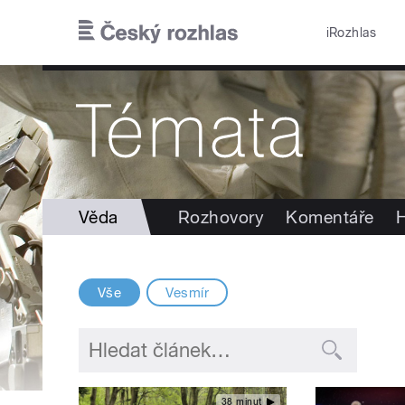
Přejít k hlavnímu obsahu
iRozhlas
Věda
Rozhovory
Komentáře
H
Vše
Vesmír
38 minut