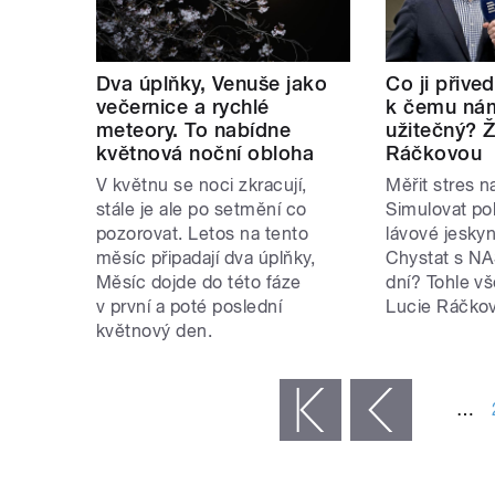
Dva úplňky, Venuše jako
Co ji přive
večernice a rychlé
k čemu nám
meteory. To nabídne
užitečný? Ž
květnová noční obloha
Ráčkovou
V květnu se noci zkracují,
Měřit stres n
stále je ale po setmění co
Simulovat po
pozorovat. Letos na tento
lávové jeskyn
měsíc připadají dva úplňky,
Chystat s NA
Měsíc dojde do této fáze
dní? Tohle vš
v první a poté poslední
Lucie Ráčková
květnový den.
STRÁNKY
…
« první
‹ předchozí