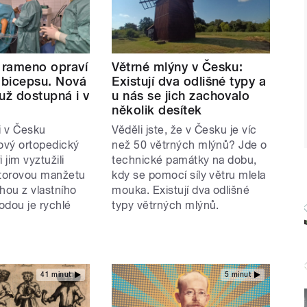
rameno opraví
Větrné mlýny v Česku:
z bicepsu. Nová
Existují dva odlišné typy a
už dostupná i v
u nás se jich zachovalo
několik desítek
i v Česku
Věděli jste, že v Česku je víc
nový ortopedický
než 50 větrných mlýnů? Jde o
 jim vyztužili
technické památky na dobu,
átorovou manžetu
kdy se pomocí síly větru mlela
hou z vlastního
mouka. Existují dva odlišné
odou je rychlé
typy větrných mlýnů.
41 minut
5 minut