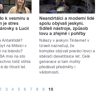
dlo k vesmíru a
Neandrtálci a moderní lidé
 je stres
spolu obývali jeskyni.
árovky s Lucií
Sdíleli nástroje, způsob
lovu a zřejmě i pohřby
a Antarktidě?
Nálezy v jeskyni Tinšemet v
byt na Měsíci v
Izraeli naznačují, že
i na Islandu?
komplex obývali pravěcí lovci a
SA misi na sto
sběrači desetitisíce let. Celé
echno totiž stihla
generace si tam mohly
 do třiceti let.
předávat předměty i
vědomosti.
2
3
4
5
6
7
8
9
10