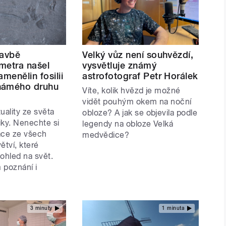
tavbě
Velký vůz není souhvězdí,
metra našel
vysvětluje známý
amenělin fosilii
astrofotograf Petr Horálek
námého druhu
Víte, kolik hvězd je možné
vidět pouhým okem na noční
uality ze světa
obloze? A jak se objevila podle
iky. Nenechte si
legendy na obloze Velká
ace ze všech
medvědice?
tví, které
ohled na svět.
 poznání i
3 minuty
1 minuta