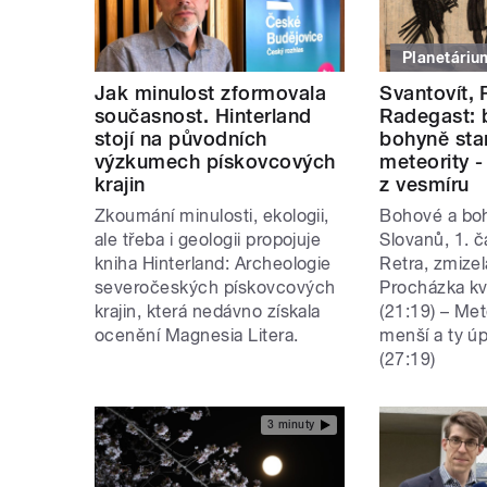
Planetáriu
Jak minulost zformovala
Svantovít, 
současnost. Hinterland
Radegast: 
stojí na původních
bohyně sta
výzkumech pískovcových
meteority -
krajin
z vesmíru
Zkoumání minulosti, ekologii,
Bohové a bo
ale třeba i geologii propojuje
Slovanů, 1. č
kniha Hinterland: Archeologie
Retra, zmizel
severočeských pískovcových
Procházka k
krajin, která nedávno získala
(21:19) – Met
ocenění Magnesia Litera.
menší a ty ú
(27:19)
3 minuty