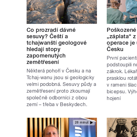
Co prozradí dávné
Poškozené 
sesuvy? Čeští a
„záplata“ 
tchajwanští geologové
operace je 
hledají stopy
Česku
zapomenutých
První pacient
zemětřesení
podstoupili 
Některá pohoří v Česku a na
zákrok. Lékaři
Tchaj-wanu jsou si geologicky
prasklou rot
velmi podobná. Sesuvy půdy a
v rameni šlac
zemětřesení proto zkoumají
bicepsu. Výh
společně odborníci z obou
hojení
zemí – třeba v Beskydech.
28 minut