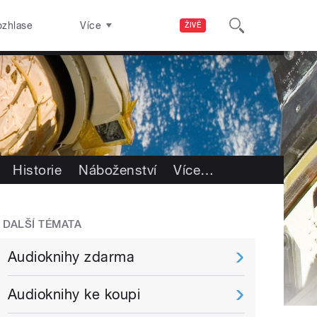
ozhlase
Více
ŽIVĚ
Historie
Náboženství
Více
…
DALŠÍ TÉMATA
Audioknihy zdarma
Audioknihy ke koupi