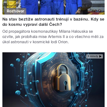
Rozhovor
Na stav beztíže astronauti trénují v bazénu. Kdy se
do kosmu vypraví další Čech?
Od propagátora kosmonautikay Milana Halouska se
ozvíte, jak probíhala mise Artemis II a co všechno měli za
úkol astronauti v kosmické lodi Orion.
3 minuty