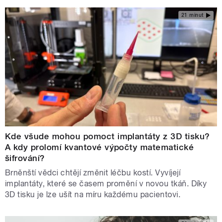
21 minut
Kde všude mohou pomoct implantáty z 3D tisku?
A kdy prolomí kvantové výpočty matematické
šifrování?
Brněnští vědci chtějí změnit léčbu kostí. Vyvíjejí
implantáty, které se časem promění v novou tkáň. Díky
3D tisku je lze ušít na míru každému pacientovi.