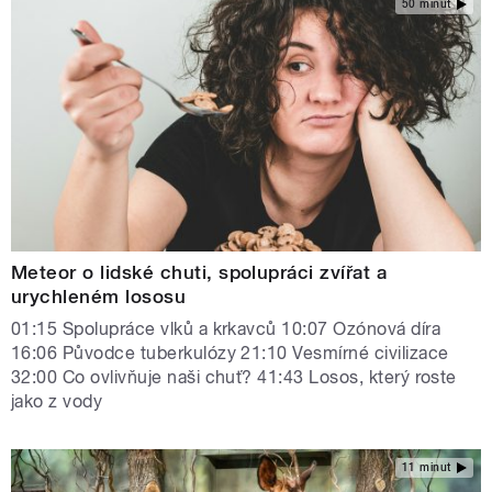
50 minut
Meteor o lidské chuti, spolupráci zvířat a
urychleném lososu
01:15 Spolupráce vlků a krkavců 10:07 Ozónová díra
16:06 Původce tuberkulózy 21:10 Vesmírné civilizace
32:00 Co ovlivňuje naši chuť? 41:43 Losos, který roste
jako z vody
11 minut