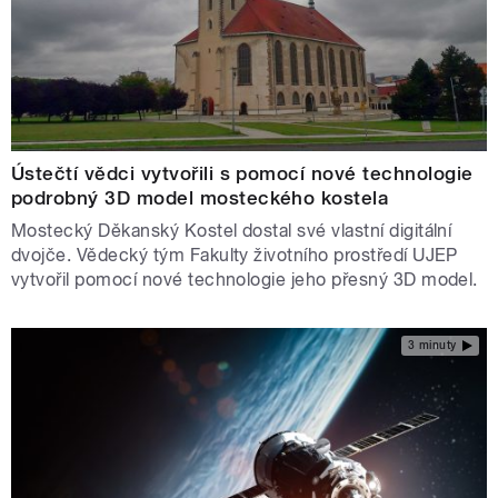
Ústečtí vědci vytvořili s pomocí nové technologie
podrobný 3D model mosteckého kostela
Mostecký Děkanský Kostel dostal své vlastní digitální
dvojče. Vědecký tým Fakulty životního prostředí UJEP
vytvořil pomocí nové technologie jeho přesný 3D model.
3 minuty