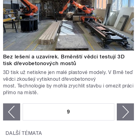
Bez lešení a uzavírek. Brněnští vědci testují 3D
tisk dřevobetonových mostů
3D tisk už netiskne jen malé plastové modely. V Brně teď
vědci zkoušejí vytisknout dřevobetonový
most. Technologie by mohla zrychlit stavbu i omezit práci
přímo na místě.
STRÁNKY
9
n
zí
DALŠÍ TÉMATA