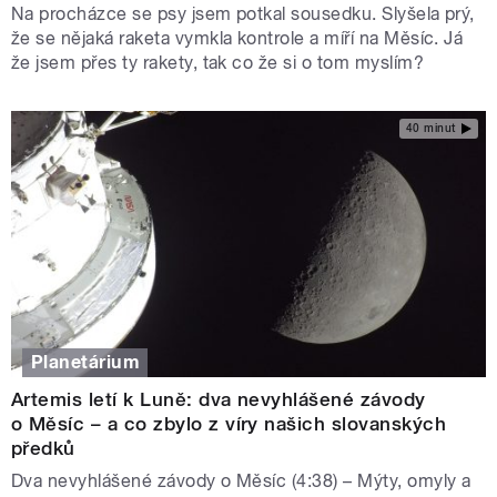
Na procházce se psy jsem potkal sousedku. Slyšela prý,
že se nějaká raketa vymkla kontrole a míří na Měsíc. Já
že jsem přes ty rakety, tak co že si o tom myslím?
40 minut
Planetárium
Artemis letí k Luně: dva nevyhlášené závody
o Měsíc – a co zbylo z víry našich slovanských
předků
Dva nevyhlášené závody o Měsíc (4:38) – Mýty, omyly a