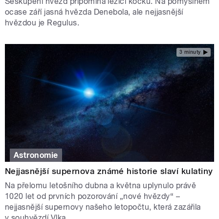
Seskupení hvězd připomíná ležící kočku. Na pomyslném
ocase září jasná hvězda Denebola, ale nejjasnější
hvězdou je Regulus.
3 minuty
Astronomie
Nejjasnější supernova známé historie slaví kulatiny
Na přelomu letošního dubna a května uplynulo právě
1020 let od prvních pozorování „nové hvězdy“ –
nejjasnější supernovy našeho letopočtu, která zazářila
v souhvězdí Vlka.