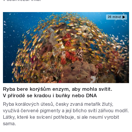
26 minut
Ryba bere korýšům enzym, aby mohla svítit.
V přírodě se kradou i buňky nebo DNA
Ryba korálových útesů, česky zvaná metařík žlutý,
využívá červené pigmenty a její břicho svítí zářivou modří.
Látky, které ke svícení potřebuje, si ale neumí vyrobit
sama.