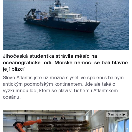
Jihočeská studentka strávila měsíc na
oceánografické lodi. Mořské nemoci se báli hlavně
její blízcí
Slovo Atlantis jste už možná slyšeli ve spojení s bájným
antickým podmořským kontinentem. Jde ale také o
výzkumnou loď, která se plaví v Tichém i Atlantském
oceánu.
3 minuty