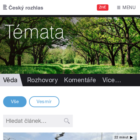
Přejít k hlavnímu obsahu
MENU
ŽIVĚ
Věda
Rozhovory
Komentáře
Více
…
Vše
Vesmír
22 minut