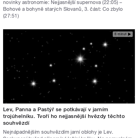
novinky astronomie: Nejjasnější supernova (22:05) –
Bohové a bohyně starých Slovanů, 3. část: Co zbylo
(27:51)
6 minut
Lev, Panna a Pastýř se potkávají v jarním
trojúhelníku. Tvoří ho nejjasnější hvězdy těchto
souhvězdí
Nejnápadnějším souhvězdím jarní oblohy je Lev.