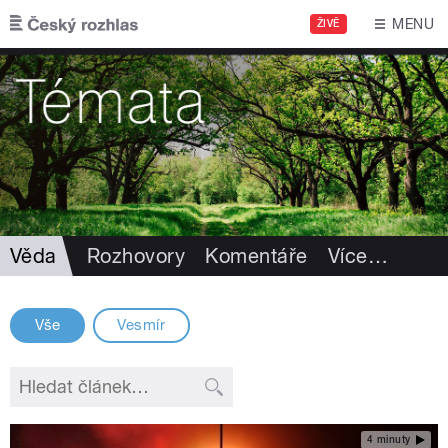
Přejít k hlavnímu obsahu
MENU
ŽIVĚ
Věda
Rozhovory
Komentáře
Více
…
Vše
Vesmír
4 minuty