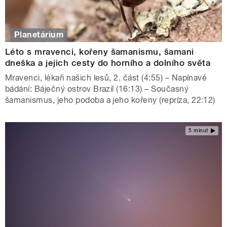
Planetárium
Léto s mravenci, kořeny šamanismu, šamani
dneška a jejich cesty do horního a dolního světa
Mravenci, lékaři našich lesů, 2. část (4:55) – Napínavé
bádání: Báječný ostrov Brazil (16:13) – Současný
šamanismus, jeho podoba a jeho kořeny (repríza, 22:12)
5 minut