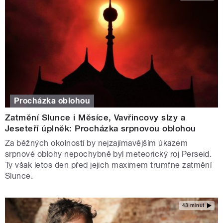
Procházka oblohou
Zatmění Slunce i Měsíce, Vavřincovy slzy a
Jeseteří úplněk: Procházka srpnovou oblohou
Za běžných okolností by nejzajímavějším úkazem
srpnové oblohy nepochybně byl meteorický roj Perseid.
Ty však letos den před jejich maximem trumfne zatmění
Slunce.
43 minut