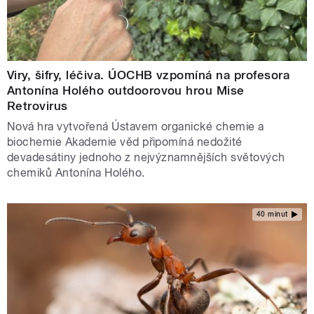
Viry, šifry, léčiva. ÚOCHB vzpomíná na profesora
Antonína Holého outdoorovou hrou Mise
Retrovirus
Nová hra vytvořená Ústavem organické chemie a
biochemie Akademie věd připomíná nedožité
devadesátiny jednoho z nejvýznamnějších světových
chemiků Antonína Holého.
40 minut