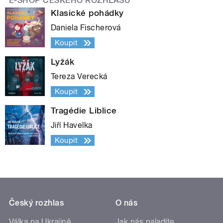
E-SHOP ČESKÉHO ROZHLASU
Klasické pohádky
Daniela Fischerová
Koupit
Lyžák
Tereza Verecká
Koupit
Tragédie Liblice
Jiří Havelka
Koupit
Český rozhlas
O nás
Válka na Ukrajině
Jak nás naladíte