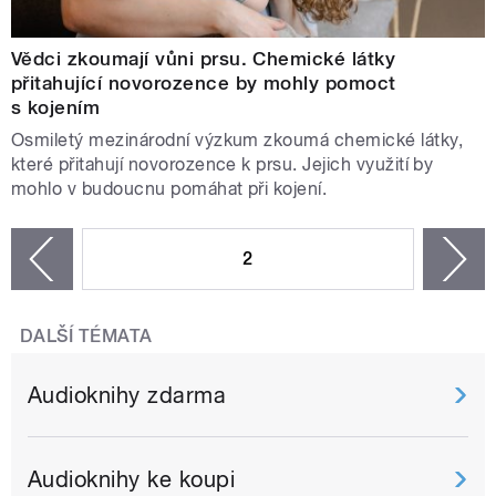
Vědci zkoumají vůni prsu. Chemické látky
přitahující novorozence by mohly pomoct
s kojením
Osmiletý mezinárodní výzkum zkoumá chemické látky,
které přitahují novorozence k prsu. Jejich využití by
mohlo v budoucnu pomáhat při kojení.
STRÁNKY
2
n
zí
DALŠÍ TÉMATA
Audioknihy zdarma
Audioknihy ke koupi