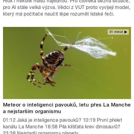
Hluk i několik hlasů najednou. Pro člověka běžná situace,
pro AI stále velká výzva. Vědci z VUT proto vyvíjejí model,
který má počítače naučit lépe rozumět lidské řeči.
31 minut
Meteor o inteligenci pavouků, letu přes La Manche
a nejstarším organismu
01:12 Jaká je inteligence pavouků? 10:19 První přelet
kanálu La Manche 16:58 Pila klíšťata krev dinosaurů?
23:38 Nejstarší organismy planety