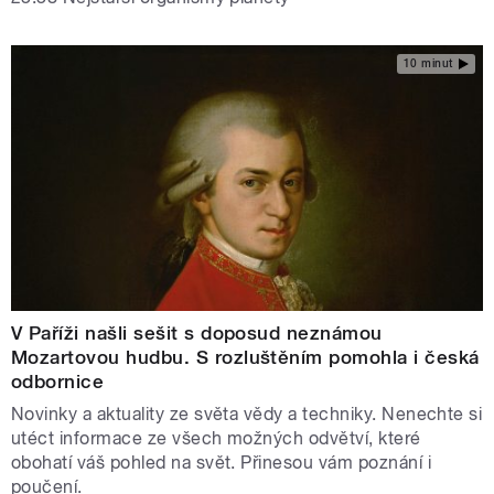
10 minut
V Paříži našli sešit s doposud neznámou
Mozartovou hudbu. S rozluštěním pomohla i česká
odbornice
Novinky a aktuality ze světa vědy a techniky. Nenechte si
utéct informace ze všech možných odvětví, které
obohatí váš pohled na svět. Přinesou vám poznání i
poučení.