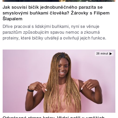
Jak souvisí bičík jednobuněčného parazita se
smyslovými buňkami člověka? Žárovky s Filipem
Šlapalem
Dříve pracoval s lidskými buňkami, nyní se věnuje
parazitům způsobujícím spavou nemoc a zkoumá
proteiny, které bičíky utvářejí a ovlivňují jejich funkce.
26 minut
Odvrácená strana krásy. Vědci našli v umělých