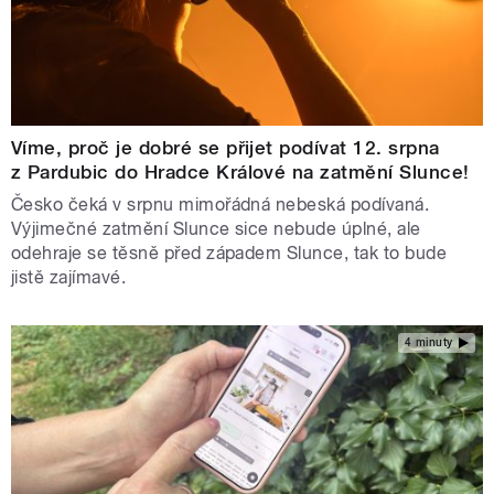
Víme, proč je dobré se přijet podívat 12. srpna
z Pardubic do Hradce Králové na zatmění Slunce!
Česko čeká v srpnu mimořádná nebeská podívaná.
Výjimečné zatmění Slunce sice nebude úplné, ale
odehraje se těsně před západem Slunce, tak to bude
jistě zajímavé.
4 minuty