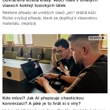
vlasech koktejl toxických látek
Některé přísady do umělých vlasů „jen“ dráždí kůži.
Riziko zvyšují přísady, které se doplňují k vlasovému
materiálu. (repríza)
22 minut
Kdo mluví? Jak AI přepisuje chaotickou
konverzaci? A jaké je to hrát si s viry?