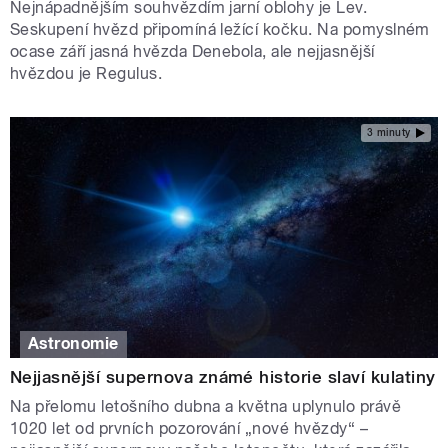
Nejnápadnějším souhvězdím jarní oblohy je Lev.
Seskupení hvězd připomíná ležící kočku. Na pomyslném
ocase září jasná hvězda Denebola, ale nejjasnější
hvězdou je Regulus.
3 minuty
Astronomie
Nejjasnější supernova známé historie slaví kulatiny
Na přelomu letošního dubna a května uplynulo právě
1020 let od prvních pozorování „nové hvězdy“ –