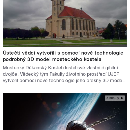
Ústečtí vědci vytvořili s pomocí nové technologie
podrobný 3D model mosteckého kostela
Mostecký Děkanský Kostel dostal své vlastní digitální
dvojče. Vědecký tým Fakulty životního prostředí UJEP
vytvořil pomocí nové technologie jeho přesný 3D model.
3 minuty