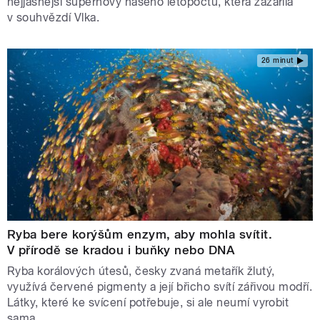
nejjasnější supernovy našeho letopočtu, která zazářila
v souhvězdí Vlka.
26 minut
Ryba bere korýšům enzym, aby mohla svítit.
V přírodě se kradou i buňky nebo DNA
Ryba korálových útesů, česky zvaná metařík žlutý,
využívá červené pigmenty a její břicho svítí zářivou modří.
Látky, které ke svícení potřebuje, si ale neumí vyrobit
sama.