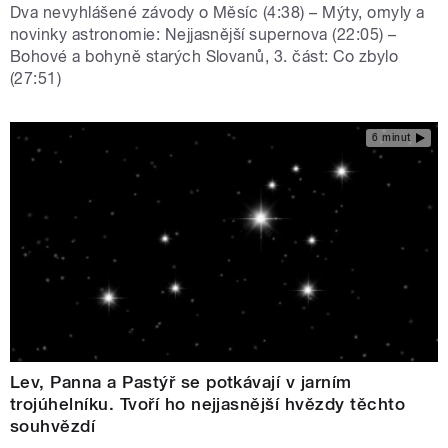
Dva nevyhlášené závody o Měsíc (4:38) – Mýty, omyly a
novinky astronomie: Nejjasnější supernova (22:05) –
Bohové a bohyně starých Slovanů, 3. část: Co zbylo
(27:51)
6 minut
Lev, Panna a Pastýř se potkávají v jarním
trojúhelníku. Tvoří ho nejjasnější hvězdy těchto
souhvězdí