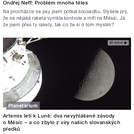
Ondřej Neff: Problém mnoha těles
Na procházce se psy jsem potkal sousedku. Slyšela prý,
že se nějaká raketa vymkla kontrole a míří na Měsíc. Já
že jsem přes ty rakety, tak co že si o tom myslím?
40 minut
Planetárium
Artemis letí k Luně: dva nevyhlášené závody
o Měsíc – a co zbylo z víry našich slovanských
předků