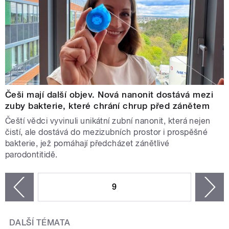
Češi mají další objev. Nová nanonit dostává mezi
zuby bakterie, které chrání chrup před zánětem
Čeští vědci vyvinuli unikátní zubní nanonit, která nejen
čistí, ale dostává do mezizubních prostor i prospěšné
bakterie, jež pomáhají předcházet zánětlivé
parodontitidě.
STRÁNKY
9
n
zí
DALŠÍ TÉMATA