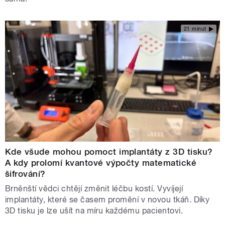
21 minut
Kde všude mohou pomoct implantáty z 3D tisku?
A kdy prolomí kvantové výpočty matematické
šifrování?
Brněnští vědci chtějí změnit léčbu kostí. Vyvíjejí
implantáty, které se časem promění v novou tkáň. Díky
3D tisku je lze ušít na míru každému pacientovi.