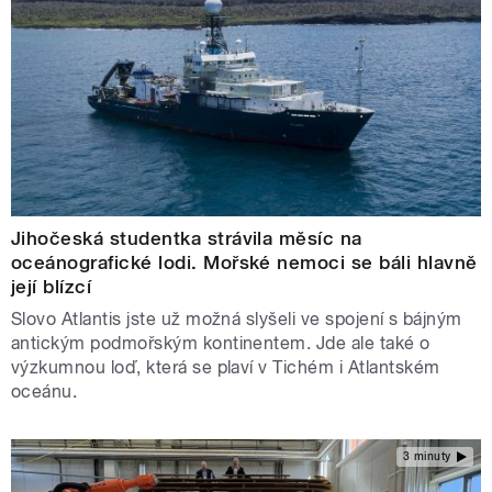
Jihočeská studentka strávila měsíc na
oceánografické lodi. Mořské nemoci se báli hlavně
její blízcí
Slovo Atlantis jste už možná slyšeli ve spojení s bájným
antickým podmořským kontinentem. Jde ale také o
výzkumnou loď, která se plaví v Tichém i Atlantském
oceánu.
3 minuty