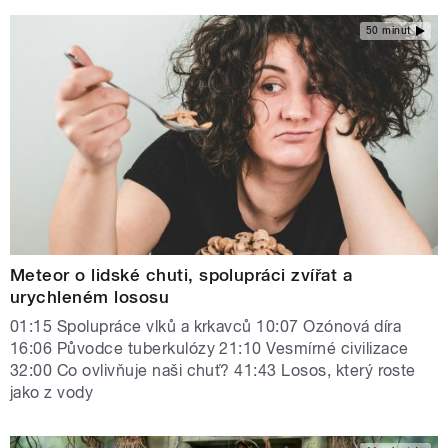
50 minut
Meteor o lidské chuti, spolupráci zvířat a
urychleném lososu
01:15 Spolupráce vlků a krkavců 10:07 Ozónová díra
16:06 Původce tuberkulózy 21:10 Vesmírné civilizace
32:00 Co ovlivňuje naši chuť? 41:43 Losos, který roste
jako z vody