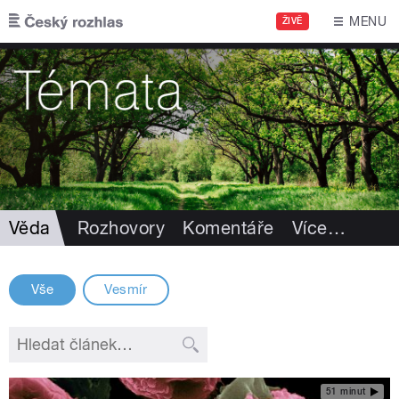
Přejít k hlavnímu obsahu
MENU
ŽIVĚ
Věda
Rozhovory
Komentáře
Více
…
Vše
Vesmír
51 minut