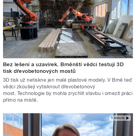
Bez lešení a uzavírek. Brněnští vědci testují 3D
tisk dřevobetonových mostů
3D tisk už netiskne jen malé plastové modely. V Brně teď
vědci zkoušejí vytisknout dřevobetonový
most. Technologie by mohla zrychlit stavbu i omezit práci
přímo na místě.
1 minuta