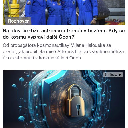
Rozhovor
Na stav beztíže astronauti trénují v bazénu. Kdy se
do kosmu vypraví další Čech?
Od propagátora kosmonautikay Milana Halouska se
ozvíte, jak probíhala mise Artemis II a co všechno měli za
úkol astronauti v kosmické lodi Orion.
3 minuty