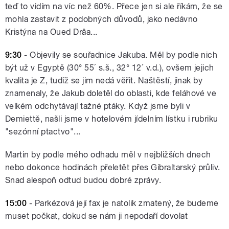
teď to vidím na víc než 60%. Přece jen si ale říkám, že se
mohla zastavit z podobných důvodů, jako nedávno
Kristýna na Oued Drâa...
9:30
- Objevily se souřadnice Jakuba. Měl by podle nich
být už v Egyptě (30° 55´ s.š., 32° 12´ v.d.), ovšem jejich
kvalita je Z, tudíž se jim nedá věřit. Naštěstí, jinak by
znamenaly, že Jakub doletěl do oblasti, kde feláhové ve
velkém odchytávají tažné ptáky. Když jsme byli v
Demiettě, našli jsme v hotelovém jídelním lístku i rubriku
"sezónní ptactvo"...
Martin by podle mého odhadu měl v nejbližších dnech
nebo dokonce hodinách přeletět přes Gibraltarský průliv.
Snad alespoň odtud budou dobré zprávy.
15:00
- Parkézová její fax je natolik zmatený, že budeme
muset počkat, dokud se nám ji nepodaří dovolat