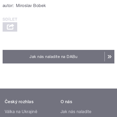
autor:
Miroslav Bobek
Jak nás naladíte na DABu
Český rozhlas
O nás
Válka na Ukrajině
Jak nás naladíte