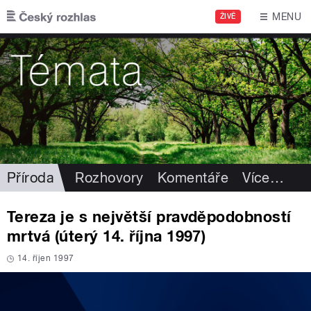
Přejít k hlavnímu obsahu
MENU
ŽIVĚ
Příroda
Rozhovory
Komentáře
Více
…
Tereza je s největší pravděpodobností
mrtvá (úterý 14. října 1997)
14. říjen 1997