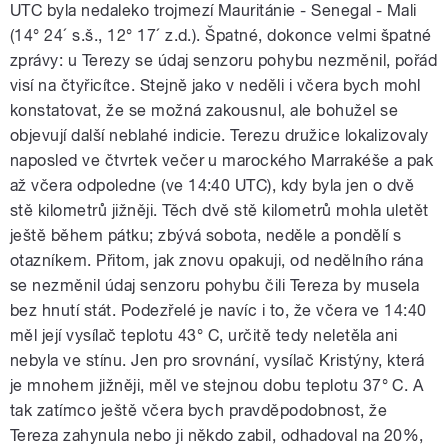
UTC byla nedaleko trojmezí Mauritánie - Senegal - Mali
(14° 24´ s.š., 12° 17´ z.d.). Špatné, dokonce velmi špatné
zprávy: u Terezy se údaj senzoru pohybu nezměnil, pořád
visí na čtyřicítce. Stejně jako v neděli i včera bych mohl
konstatovat, že se možná zakousnul, ale bohužel se
objevují další neblahé indicie. Terezu družice lokalizovaly
naposled ve čtvrtek večer u marockého Marrakéše a pak
až včera odpoledne (ve 14:40 UTC), kdy byla jen o dvě
stě kilometrů jižněji. Těch dvě stě kilometrů mohla uletět
ještě během pátku; zbývá sobota, neděle a pondělí s
otazníkem. Přitom, jak znovu opakuji, od nedělního rána
se nezměnil údaj senzoru pohybu čili Tereza by musela
bez hnutí stát. Podezřelé je navíc i to, že včera ve 14:40
měl její vysílač teplotu 43° C, určitě tedy neletěla ani
nebyla ve stínu. Jen pro srovnání, vysílač Kristýny, která
je mnohem jižněji, měl ve stejnou dobu teplotu 37° C. A
tak zatímco ještě včera bych pravděpodobnost, že
Tereza zahynula nebo ji někdo zabil, odhadoval na 20%,