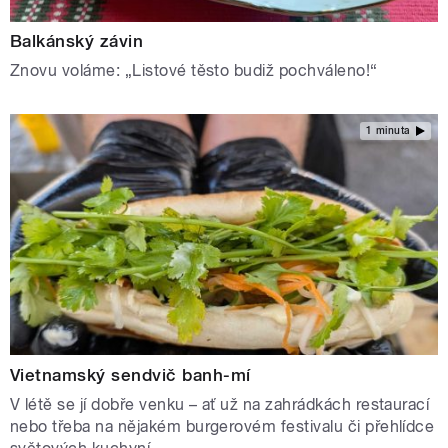
Balkánský závin
Znovu voláme: „Listové těsto budiž pochváleno!“
1 minuta
Vietnamský sendvič banh-mí
V létě se jí dobře venku – ať už na zahrádkách restaurací
nebo třeba na nějakém burgerovém festivalu či přehlídce