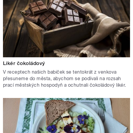
Likér čokoládový
V receptech našich babiček se tentokrát z venkova
přesuneme do města, abychom se podívali na rozsah
prací městských hospodyň a ochutnali čokoládový likér.