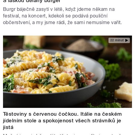
S láskou dělaný burger
Burgr báječně zasytí v létě, když jdeme někam na
festival, na koncert, kdekoli se podává pouliční
občerstvení, a my jsme rádi, že sami nemusíme vařit.
22 minut
Těstoviny s červenou čočkou. Itálie na českém
jídelním stole a spokojenost všech strávníků je
jistá