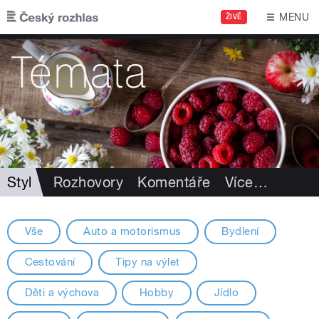
Přejít k hlavnímu obsahu
MENU
ŽIVĚ
Styl
Rozhovory
Komentáře
Více
…
Vše
Auto a motorismus
Bydlení
Cestování
Tipy na výlet
Děti a výchova
Hobby
Jídlo