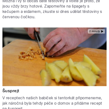
Možná i vy si občas dáte těstoviny a volíte je proto, že
jsou vždy brzy hotové. Zapomeňte na špagety s
kečupem a eidamem, zkuste si dnes udělat těstoviny s
červenou čočkou.
2 minuty
Šusprejt
V receptech našich babiček si tentorkát připomeneme,
jak náročná byla tehdy péče o domov a přidáme recept
na šusprejt.