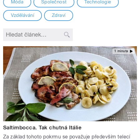
Móda
Společnost
Technologie
Vzdělávání
Zdraví
1 minuta
Saltimbocca. Tak chutná Itálie
Za základ tohoto pokrmu se považuje především telecí