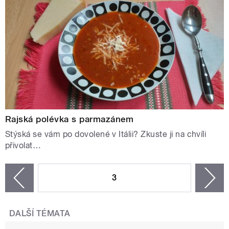
Rajská polévka s parmazánem
Stýská se vám po dovolené v Itálii? Zkuste ji na chvíli
přivolat…
STRÁNKY
3
n
zí
DALŠÍ TÉMATA