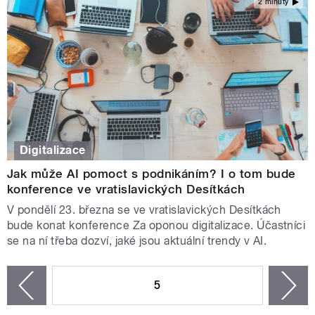
2 minuty
Digitalizace
Jak může AI pomoct s podnikáním? I o tom bude
konference ve vratislavických Desítkách
V pondělí 23. března se ve vratislavických Desítkách
bude konat konference Za oponou digitalizace. Účastníci
se na ní třeba dozví, jaké jsou aktuální trendy v AI.
STRÁNKY
5
n
zí