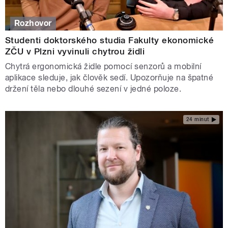
Rozhovor
Studenti doktorského studia Fakulty ekonomické
ZČU v Plzni vyvinuli chytrou židli
Chytrá ergonomická židle pomocí senzorů a mobilní
aplikace sleduje, jak člověk sedí. Upozorňuje na špatné
držení těla nebo dlouhé sezení v jedné poloze.
24 minut