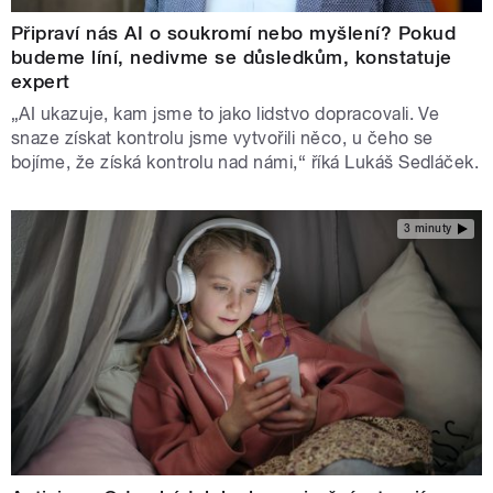
Připraví nás AI o soukromí nebo myšlení? Pokud
budeme líní, nedivme se důsledkům, konstatuje
expert
„AI ukazuje, kam jsme to jako lidstvo dopracovali. Ve
snaze získat kontrolu jsme vytvořili něco, u čeho se
bojíme, že získá kontrolu nad námi,“ říká Lukáš Sedláček.
3 minuty