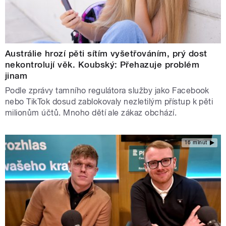
Austrálie hrozí pěti sítím vyšetřováním, prý dost
nekontrolují věk. Koubský: Přehazuje problém
jinam
Podle zprávy tamního regulátora služby jako Facebook
nebo TikTok dosud zablokovaly nezletilým přístup k pěti
milionům účtů. Mnoho dětí ale zákaz obchází.
16 minut