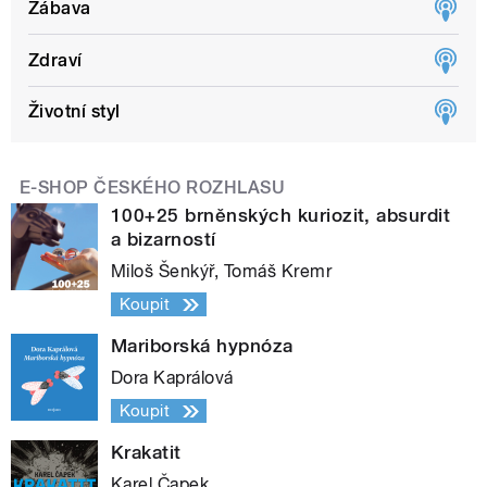
Zábava
Zdraví
Životní styl
E-SHOP ČESKÉHO ROZHLASU
100+25 brněnských kuriozit, absurdit
a bizarností
Miloš Šenkýř, Tomáš Kremr
Koupit
Mariborská hypnóza
Dora Kaprálová
Koupit
Krakatit
Karel Čapek