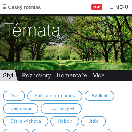
Přejít k hlavnímu obsahu
MENU
ŽIVĚ
Styl
Rozhovory
Komentáře
Více
…
Vše
Auto a motorismus
Bydlení
Cestování
Tipy na výlet
Děti a výchova
Hobby
Jídlo