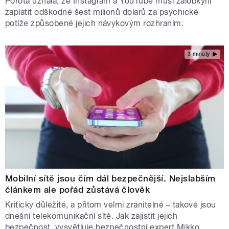
Porota uznala, že Instagram a YouTube musí žalobkyni
zaplatit odškodné šest milionů dolarů za psychické
potíže způsobené jejich návykovým rozhraním.
3 minuty
Mobilní sítě jsou čím dál bezpečnější. Nejslabším
článkem ale pořád zůstává člověk
Kriticky důležité, a přitom velmi zranitelné – takové jsou
dnešní telekomunikační sítě. Jak zajistit jejich
bezpečnost, vysvětluje bezpečnostní expert Mikko