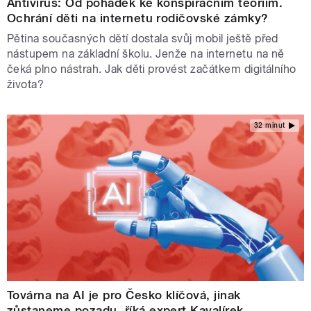
Antivirus: Od pohádek ke konspiračním teoriím.
Ochrání děti na internetu rodičovské zámky?
Pětina současných dětí dostala svůj mobil ještě před
nástupem na základní školu. Jenže na internetu na ně
čeká plno nástrah. Jak děti provést začátkem digitálního
života?
32 minut
Továrna na AI je pro Česko klíčová, jinak
zůstaneme pozadu, říká expert Kavalírek