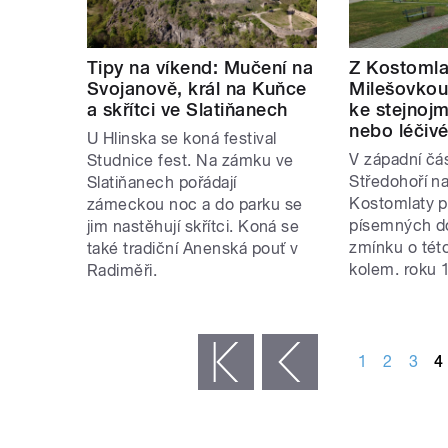
Tipy na víkend: Mučení na
Z Kostomla
Svojanově, král na Kuňce
Milešovkou
a skřítci ve Slatiňanech
ke stejnoj
nebo léčiv
U Hlinska se koná festival
V západní čá
Studnice fest. Na zámku ve
Středohoří n
Slatiňanech pořádají
Kostomlaty p
zámeckou noc a do parku se
písemných d
jim nastěhují skřítci. Koná se
zmínku o této
také tradiční Anenská pouť v
kolem. roku 
Radiměři.
STRÁNKY
1
2
3
4
« první
‹ předchozí