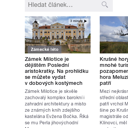
3 minuty
Zámecké léto
Zámek Milotice je
Krušné hory
dějištěm Poslední
mnohé turi
aristokratky. Na prohlídku
pozapomen
se můžete vydat
hora Meluz
v dobových kostýmech
patří
Zámek Milotice je skvěle
Mezi nejkrásn
zachovalý komplex barokní i
střední oblas
zahradní architektury a místo
patří vrchol 
ze známých knih zdejšího
šine po Kruš
kastelána Evžena Bočka. Říká
magistrále 
se mu Perla jihovýchodní
Klínovci, měl