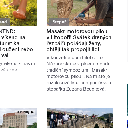
kend
Stopař
ÍKEND:
Masakr motorovou pilou
 víkend na
v Litoboři! Svátek drsných
turistika
řezbářů pořádají ženy,
Loučeni nebo
chtějí tak propojit lidi
ival
V kouzelné obci Litoboř na
ký víkend s našimi
Náchodsku je v plném proudu
avé akce.
tradiční sympozium „Masakr
motorovou pilou“. Na místě je
rozhlasová létající reportérka a
stopařka Zuzana Boučková.
3 minuty