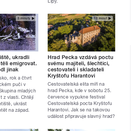
Lípy.
3 minuty
10 minut
iště, ukradli
Hrad Pecka vzdává poctu
htěli emigrovat.
svému majiteli, šlechtici,
dl jinak
cestovateli i skladateli
Kryštofu Harantovi
ko, rok a čtvrt
Cestovatelská elita míří na
ckém puči v
hrad Pecka, kde v sobotu 25.
Skupina mladých
července vypukne festival
t z vlasti. Chtějí
Cestovatelská pocta Kryštofu
tiště, ukrást
Harantovi. Jak se na takovou
letět na západ.
událost připravuje slavný hrad?