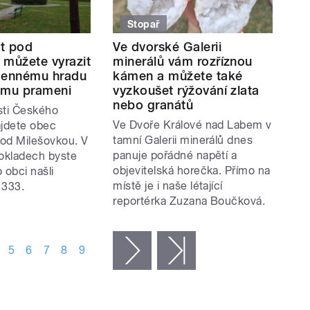
Stopař
t pod
Ve dvorské Galerii
 můžete vyrazit
minerálů vám rozříznou
mennému hradu
kámen a můžete také
ému prameni
vyzkoušet rýžování zlata
nebo granátů
sti Českého
Ve Dvoře Králové nad Labem v
ajdete obec
tamní Galerii minerálů dnes
od Milešovkou. V
panuje pořádné napětí a
okladech byste
objevitelská horečka. Přímo na
 obci našli
místě je i naše létající
1333.
reportérka Zuzana Boučková.
5
6
7
8
9
následující ›
poslední »