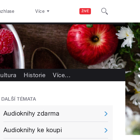
ozhlase
Více
ŽIVĚ
ultura
Historie
Více
…
DALŠÍ TÉMATA
Audioknihy zdarma
Audioknihy ke koupi