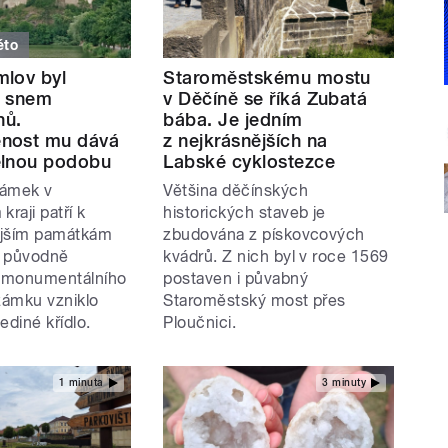
éto
lov byl
Staroměstskému mostu
m snem
v Děčíně se říká Zubatá
nů.
bába. Je jedním
nost mu dává
z nejkrásnějších na
elnou podobu
Labské cyklostezce
zámek v
Většina děčínských
raji patří k
historických staveb je
ejším památkám
zbudována z pískovcových
Z původně
kvádrů. Z nich byl v roce 1569
 monumentálního
postaven i půvabný
zámku vzniklo
Staroměstský most přes
ediné křídlo.
Ploučnici.
1 minuta
3 minuty