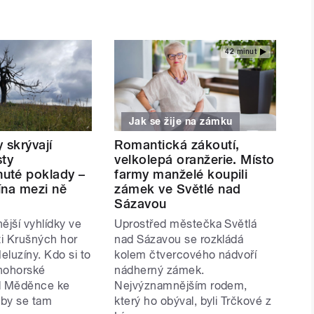
42 minut
Jak se žije na zámku
 skrývají
Romantická zákoutí,
sty
velkolepá oranžerie. Místo
uté poklady –
farmy manželé koupili
ína mezi ně
zámek ve Světlé nad
Sázavou
ější vyhlídky ve
Uprostřed městečka Světlá
ti Krušných hor
nad Sázavou se rozkládá
Meluzíny. Kdo si to
kolem čtvercového nádvoří
nohorské
nádherný zámek.
od Měděnce ke
Nejvýznamnějším rodem,
 by se tam
který ho obýval, byli Trčkové z