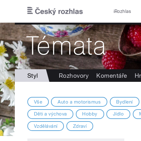
Přejít k hlavnímu obsahu
iRozhlas
Styl
Rozhovory
Komentáře
Hr
Vše
Auto a motorismus
Bydlení
Děti a výchova
Hobby
Jídlo
Vzdělávání
Zdraví