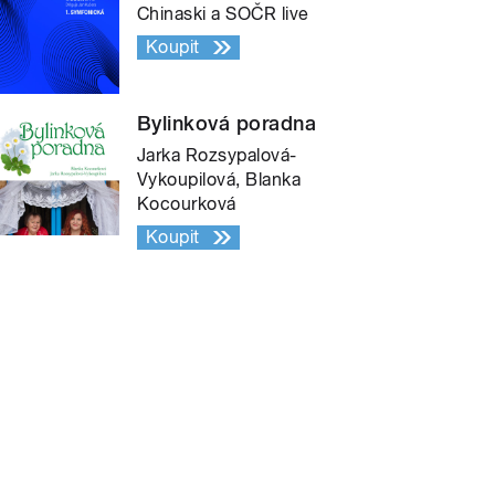
Chinaski a SOČR live
Koupit
Bylinková poradna
Jarka Rozsypalová-
Vykoupilová, Blanka
Kocourková
Koupit