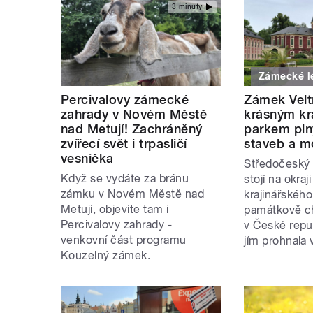
3 minuty
Zámecké l
Percivalovy zámecké
Zámek Veltr
zahrady v Novém Městě
krásným kr
nad Metují! Zachráněný
parkem pln
zvířecí svět i trpasličí
staveb a m
vesnička
Středočeský 
Když se vydáte za bránu
stojí na okraj
zámku v Novém Městě nad
krajinářského
Metují, objevíte tam i
památkově c
Percivalovy zahrady -
v České repu
venkovní část programu
jím prohnala 
Kouzelný zámek.