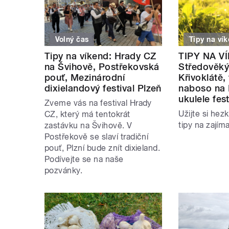
Volný čas
Tipy na ví
Tipy na víkend: Hrady CZ
TIPY NA V
na Švihově, Postřekovská
Středověký
pouť, Mezinárodní
Křivoklátě, 
dixielandový festival Plzeň
naboso na 
ukulele fest
Zveme vás na festival Hrady
Užijte si hez
CZ, který má tentokrát
tipy na zajím
zastávku na Švihově. V
Postřekově se slaví tradiční
pouť, Plzní bude znít dixieland.
Podívejte se na naše
pozvánky.