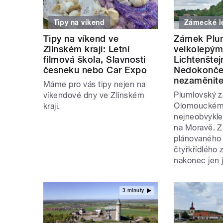
Tipy na víkend
Zámecké l
Tipy na víkend ve
Zámek Plum
Zlínském kraji: Letní
velkolepý
filmová škola, Slavnosti
Lichtenštej
česneku nebo Car Expo
Nedokonče
nezaměnit
Máme pro vás tipy nejen na
Plumlovský 
víkendové dny ve Zlínském
Olomouckém k
kraji.
nejneobvykl
na Moravě. 
plánovaného
čtyřkřídlého 
nakonec jen j
3 minuty