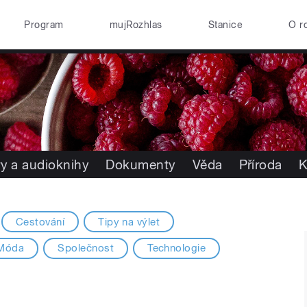
Program
mujRozhlas
Stanice
O r
y a audioknihy
Dokumenty
Věda
Příroda
K
Cestování
Tipy na výlet
Móda
Společnost
Technologie