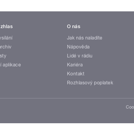
zhlas
O nás
ysílání
Jak nás naladíte
rchiv
Nápověda
sty
Lidé v rádiu
í aplikace
Kariéra
Kontakt
Rozhlasový poplatek
Coo