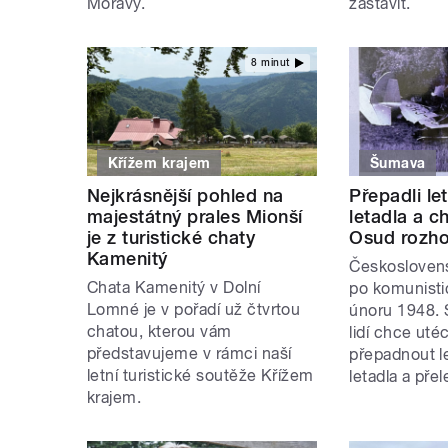
Moravy.
zastavit.
8 minut
Křížem krajem
Šumava
Nejkrásnější pohled na
Přepadli let
majestátný prales Mionší
letadla a c
je z turistické chaty
Osud rozho
Kamenitý
Českoslovens
Chata Kamenitý v Dolní
po komunisti
Lomné je v pořadí už čtvrtou
únoru 1948. 
chatou, kterou vám
lidí chce utéc
představujeme v rámci naší
přepadnout le
letní turistické soutěže Křížem
letadla a pře
krajem.