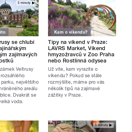
3 minuty
éto
Kam o víkendu?
usy se chlubí
Tipy na víkend v Praze:
ajinářským
LAVRS Market, Víkend
ým zajímavých
hmyzožravců v Zoo Praha
ostků
nebo Rostlinná odysea
zámek Veltrusy
Už víte, kam vyrazíte o
i rozsáhlého
víkendu? Pokud se stále
 parku, největšího
rozmýšlíte, máme pro vás
hráněného areálu
několik tipů na zajímavé
blice. Dvakrát se
zážitky v Praze.
velká voda.
3 minuty