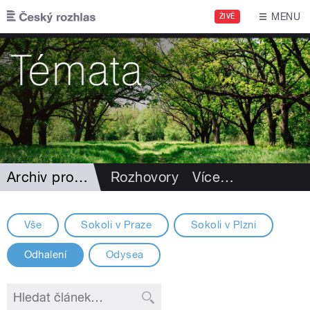
Přejít k hlavnímu obsahu
MENU
ŽIVĚ
Archiv projektů
Rozhovory
Více
…
Vše
Sokoli v Praze
Sokoli v Plzni
Odhalení
Odysea