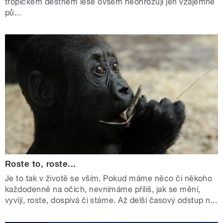
tropickém deštném lese ovšem neohrožují jen vzájemné
pů...
Roste to, roste...
Je to tak v životě se vším. Pokud máme něco či někoho
každodenně na očích, nevnímáme příliš, jak se mění,
vyvíjí, roste, dospívá či stárne. Až delší časový odstup n...