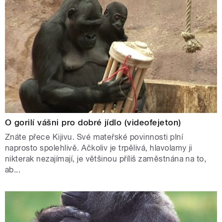
O gorilí vášni pro dobré jídlo (videofejeton)
Znáte přece Kijivu. Své mateřské povinnosti plní
naprosto spolehlivě. Ačkoliv je trpělivá, hlavolamy ji
nikterak nezajímají, je většinou příliš zaměstnána na to,
ab...