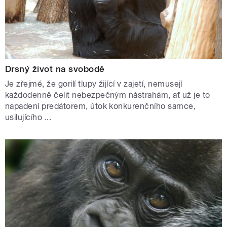
Drsný život na svobodě
Je zřejmé, že gorilí tlupy žijící v zajetí, nemusejí
každodenně čelit nebezpečným nástrahám, ať už je to
napadení predátorem, útok konkurenčního samce,
usilujícího ...