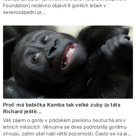
Foundation) nedávno objevil 8 gorilích lebek v
severozápadní pr...
Proč má babička Kamba tak velké zuby (a táta
Richard ještě...
Váš zájem o gorily v pražském pavilonu neutuchá ani v
letních měsících. Věnujme se dnes podrobněji gorilímu
chrupu, zatím ušel naší větší pozornosti. Často se na je...