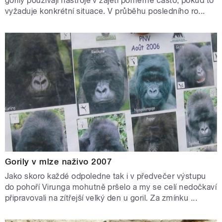
gorily používají nástroje v zajetí poměrně často, pokud to
vyžaduje konkrétní situace. V průběhu posledního ro...
Gorily v mlze naživo 2007
Jako skoro každé odpoledne tak i v předvečer výstupu
do pohoří Virunga mohutně pršelo a my se celí nedočkaví
připravovali na zítřejší velký den u goril. Za zmínku ...