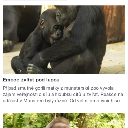
Emoce zvířat pod lupou
Případ smutné gorilí matky z münsterské zoo vyvolal
zájem veřejnosti o sílu a hloubku citů u zvířat. Reakce na
událost v Münsteru byly různé. Od velmi emotivních so...