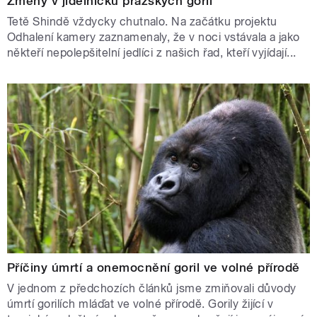
Změny v jídelníčku pražských goril
Tetě Shindě vždycky chutnalo. Na začátku projektu
Odhalení kamery zaznamenaly, že v noci vstávala a jako
někteří nepolepšitelní jedlíci z našich řad, kteří vyjídají...
Příčiny úmrtí a onemocnění goril ve volné přírodě
V jednom z předchozích článků jsme zmiňovali důvody
úmrtí gorilích mláďat ve volné přírodě. Gorily žijící v