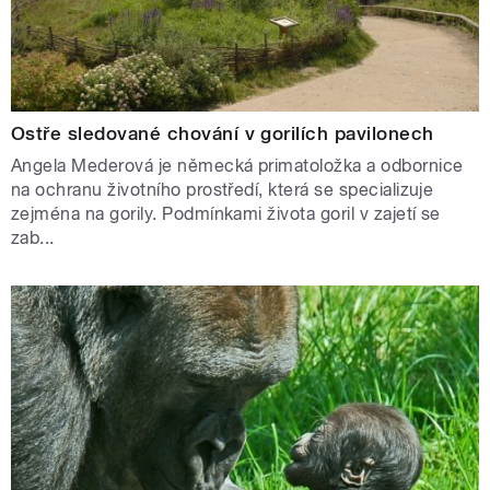
Ostře sledované chování v gorilích pavilonech
Angela Mederová je německá primatoložka a odbornice
na ochranu životního prostředí, která se specializuje
zejména na gorily. Podmínkami života goril v zajetí se
zab...