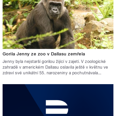
Gorila Jenny ze zoo v Dallasu zemřela
Jenny byla nejstarší gorilou žijící v zajetí. V zoologické
zahradě v americkém Dallasu oslavila ještě v květnu ve
zdraví své unikátní 55. narozeniny a pochutnávala...