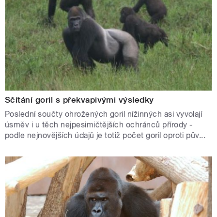
Sčítání goril s překvapivými výsledky
Poslední součty ohrožených goril nížinných asi vyvolají
úsměv i u těch nejpesimičtějších ochránců přírody -
podle nejnovějších údajů je totiž počet goril oproti pův...