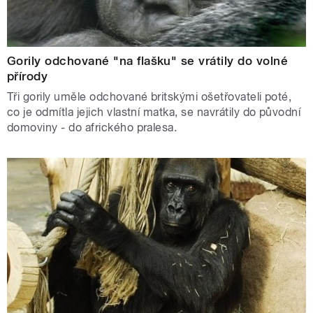
Gorily odchované "na flašku" se vrátily do volné
přírody
Tři gorily uměle odchované britskými ošetřovateli poté,
co je odmítla jejich vlastní matka, se navrátily do původní
domoviny - do afrického pralesa.