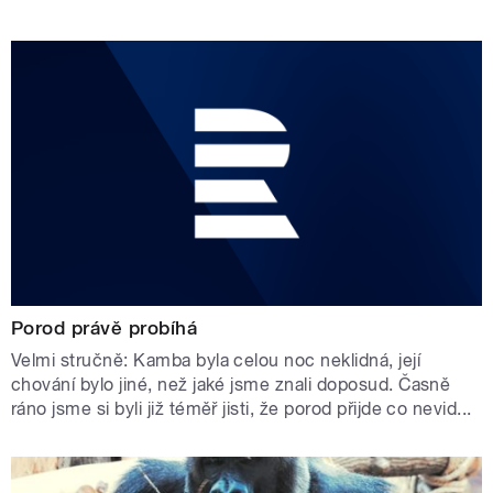
Porod právě probíhá
Velmi stručně: Kamba byla celou noc neklidná, její
chování bylo jiné, než jaké jsme znali doposud. Časně
ráno jsme si byli již téměř jisti, že porod přijde co nevid...