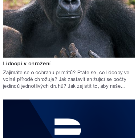
Lidoopi v ohrožení
Zajímáte se o ochranu primátů? Ptáte se, co lidoopy ve
volné přírodě ohrožuje? Jak zastavit snižující se počty
jedinců jednotlivých druhů? Jak zajistit to, aby naše...