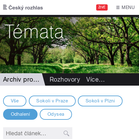
Přejít k hlavnímu obsahu
MENU
ŽIVĚ
Archiv projektů
Rozhovory
Více
…
Vše
Sokoli v Praze
Sokoli v Plzni
Odhalení
Odysea