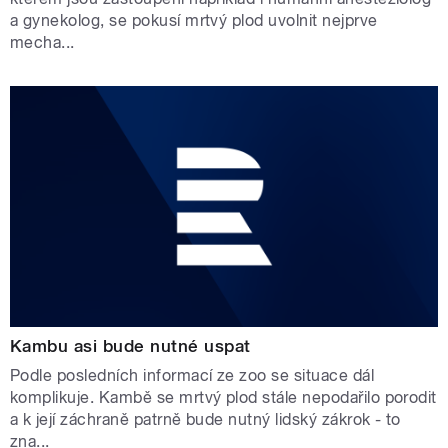
a gynekolog, se pokusí mrtvý plod uvolnit nejprve
mecha...
Kambu asi bude nutné uspat
Podle posledních informací ze zoo se situace dál
komplikuje. Kambě se mrtvý plod stále nepodařilo porodit
a k její záchraně patrně bude nutný lidský zákrok - to
zna...