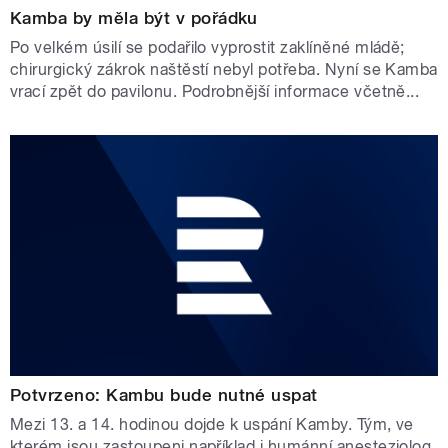
Kamba by měla být v pořádku
Po velkém úsilí se podařilo vyprostit zaklíněné mládě;
chirurgický zákrok naštěstí nebyl potřeba. Nyní se Kamba
vrací zpět do pavilonu. Podrobnější informace včetně...
Potvrzeno: Kambu bude nutné uspat
Mezi 13. a 14. hodinou dojde k uspání Kamby. Tým, ve
kterém jsou zastoupeni například i humánní anesteziolog