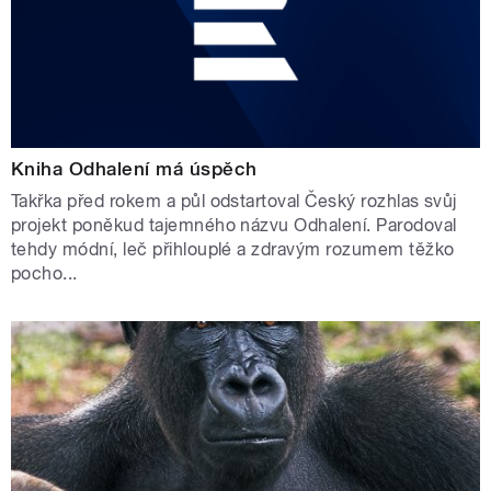
Kniha Odhalení má úspěch
Takřka před rokem a půl odstartoval Český rozhlas svůj
projekt poněkud tajemného názvu Odhalení. Parodoval
tehdy módní, leč přihlouplé a zdravým rozumem těžko
pocho...