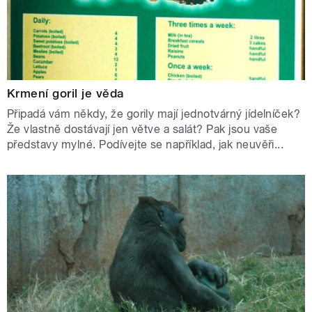
Krmení goril je věda
Připadá vám někdy, že gorily mají jednotvárný jídelníček?
Že vlastně dostávají jen větve a salát? Pak jsou vaše
představy mylné. Podívejte se například, jak neuvěři...