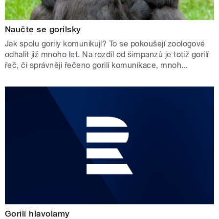
Naučte se gorilsky
Jak spolu gorily komunikují? To se pokoušejí zoologové
odhalit již mnoho let. Na rozdíl od šimpanzů je totiž gorilí
řeč, či správněji řečeno gorilí komunikace, mnoh...
Gorilí hlavolamy