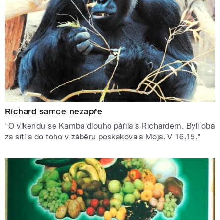
Richard samce nezapře
"O víkendu se Kamba dlouho pářila s Richardem. Byli oba
za sítí a do toho v záběru poskakovala Moja. V 16.15."