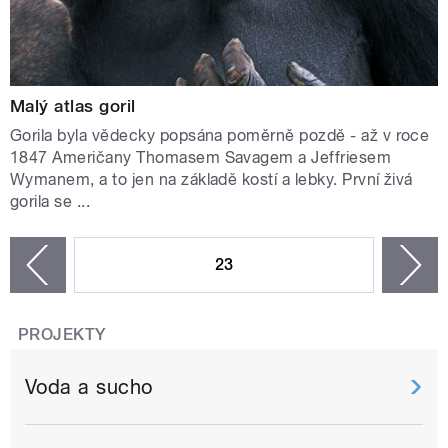
Malý atlas goril
Gorila byla vědecky popsána poměrně pozdě - až v roce
1847 Američany Thomasem Savagem a Jeffriesem
Wymanem, a to jen na základě kostí a lebky. První živá
gorila se ...
STRÁNKY
23
n
zí
PROJEKTY
Voda a sucho