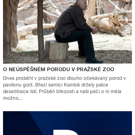
O NEÚSPĚŠNÉM PORODU V PRAŽSKÉ ZOO
Dnes proběhl v pražské zoo dlouho očekávaný porod v
pavilonu goril. Březí samici Kambě držely palce
desetitisíce lidí. Průběh březosti a naši péči o ni měla
možno...