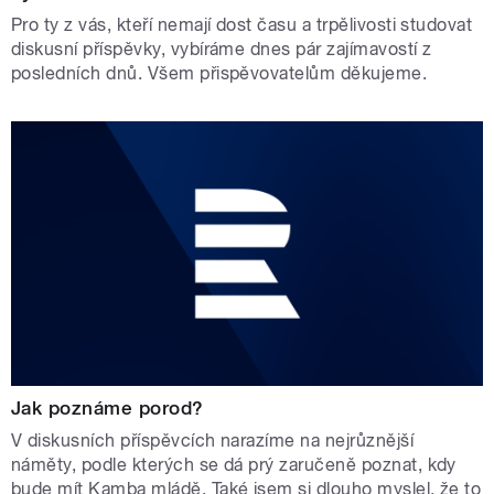
Pro ty z vás, kteří nemají dost času a trpělivosti studovat
diskusní příspěvky, vybíráme dnes pár zajímavostí z
posledních dnů. Všem přispěvovatelům děkujeme.
Jak poznáme porod?
V diskusních příspěvcích narazíme na nejrůznější
náměty, podle kterých se dá prý zaručeně poznat, kdy
bude mít Kamba mládě. Také jsem si dlouho myslel, že to