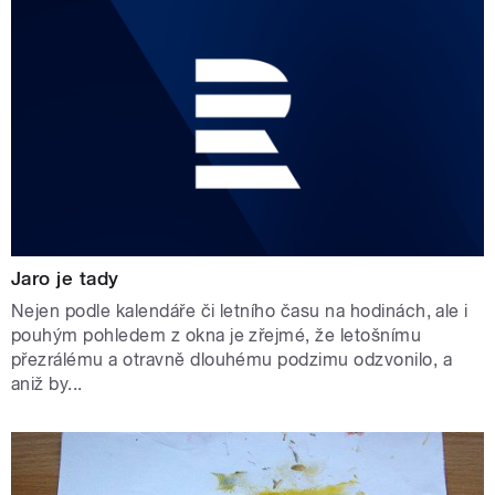
Jaro je tady
Nejen podle kalendáře či letního času na hodinách, ale i
pouhým pohledem z okna je zřejmé, že letošnímu
přezrálému a otravně dlouhému podzimu odzvonilo, a
aniž by...