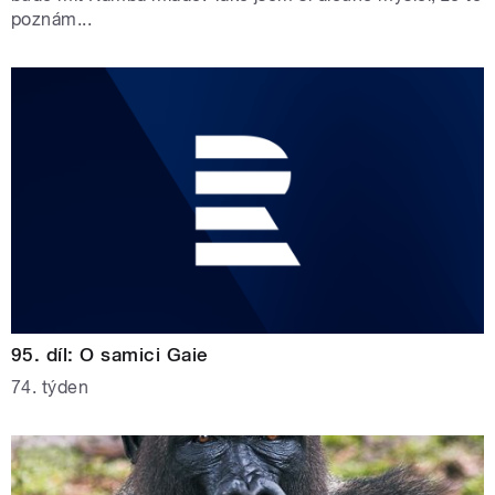
poznám...
95. díl: O samici Gaie
74. týden