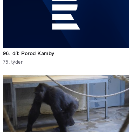
96. díl: Porod Kamby
75. týden