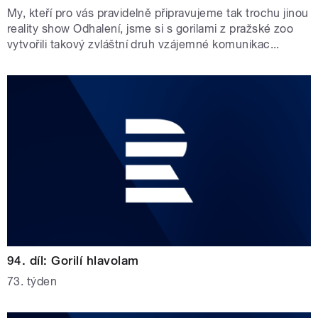
My, kteří pro vás pravidelně připravujeme tak trochu jinou
reality show Odhalení, jsme si s gorilami z pražské zoo
vytvořili takový zvláštní druh vzájemné komunikac...
94. díl: Gorilí hlavolam
73. týden