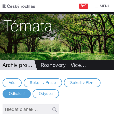
Přejít k hlavnímu obsahu
MENU
ŽIVĚ
Archiv projektů
Rozhovory
Více
…
Vše
Sokoli v Praze
Sokoli v Plzni
Odhalení
Odysea