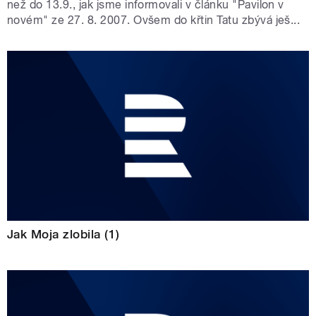
než do 13.9., jak jsme informovali v článku "Pavilon v
novém" ze 27. 8. 2007. Ovšem do křtin Tatu zbývá ješ...
Jak Moja zlobila (1)