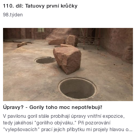
110. díl: Tatuovy první krůčky
98.týden
Úpravy? - Gorily toho moc nepotřebují!
V pavilonu goril stále probíhají úpravy vnitřní expozice,
tedy jakéhosi "gorilího obýváku." Při pozorování
"vylepšovacích" prací jejich příbytku mi projely hlavou o...