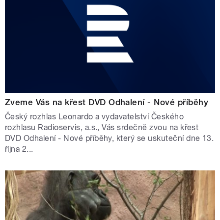
Zveme Vás na křest DVD Odhalení - Nové příběhy
Český rozhlas Leonardo a vydavatelství Českého
rozhlasu Radioservis, a.s., Vás srdečně zvou na křest
DVD Odhalení - Nové příběhy, který se uskuteční dne 13.
října 2...