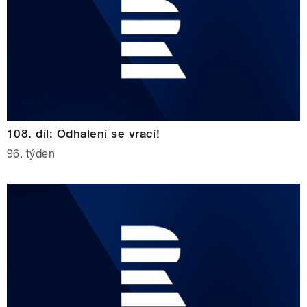
108. díl: Odhalení se vrací!
96. týden