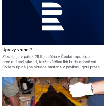
Úpravy vrcholí!
Zítra (tj. je v pátek 28.9.) začíná v České republice
prodloužený víkend, takže většina lidí bude odpočívat.
Ovšem úplně jiná situace nastane v pavilonu goril pražs...