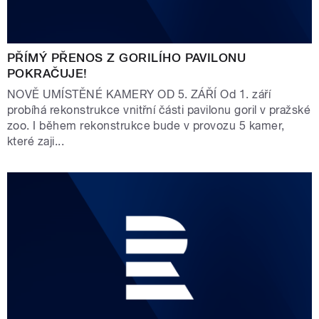
PŘÍMÝ PŘENOS Z GORILÍHO PAVILONU
POKRAČUJE!
NOVĚ UMÍSTĚNÉ KAMERY OD 5. ZÁŘÍ Od 1. září
probíhá rekonstrukce vnitřní části pavilonu goril v pražské
zoo. I během rekonstrukce bude v provozu 5 kamer,
které zaji...