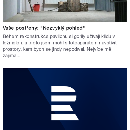
Vaše postřehy: "Nezvyklý pohled"
Během rekonstrukce pavilonu si gorily užívají klidu v
ložnicích, a proto jsem mohl s fotoaparátem navštívit
prostory, kam bych se jindy nepodíval. Nejvíce mě
zajíma...