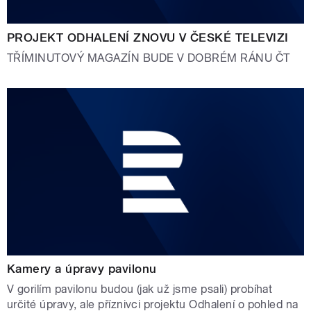
PROJEKT ODHALENÍ ZNOVU V ČESKÉ TELEVIZI
TŘÍMINUTOVÝ MAGAZÍN BUDE V DOBRÉM RÁNU ČT
Kamery a úpravy pavilonu
V gorilím pavilonu budou (jak už jsme psali) probíhat
určité úpravy, ale příznivci projektu Odhalení o pohled na