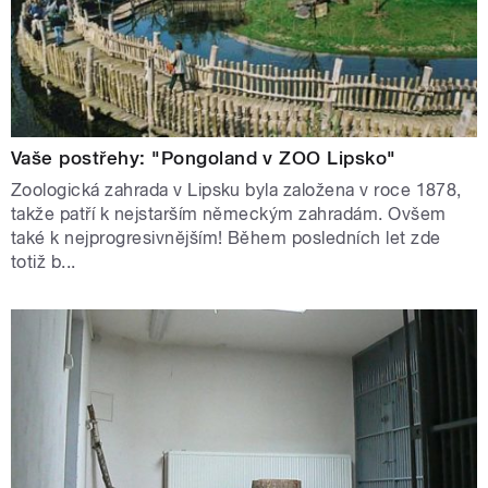
Vaše postřehy: "Pongoland v ZOO Lipsko"
Zoologická zahrada v Lipsku byla založena v roce 1878,
takže patří k nejstarším německým zahradám. Ovšem
také k nejprogresivnějším! Během posledních let zde
totiž b...