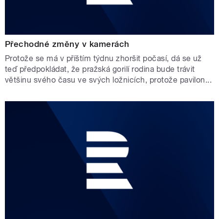
Přechodné změny v kamerách
Protože se má v příštím týdnu zhoršit počasí, dá se už
teď předpokládat, že pražská gorilí rodina bude trávit
většinu svého času ve svých ložnicích, protože pavilon...