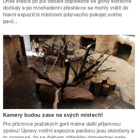
Dnes krátce po půl desáté dopoledne se gorily konečně
dočkaly a po mnohadenní přestávce se mohly vrátit do
hlavní expoziční místnosti (obývacího pokoje) svého
pavil...
Kamery budou zase na svých místech!
Pro příznivce pražských goril máme další příjemnou
zprávu! Úpravy vnitřní expozice pavilonu jsou skončeny a
to znamená, že se (během zítřejšího dopoledne) naše