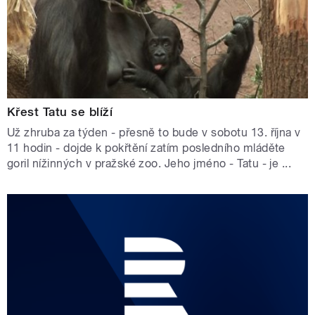
Křest Tatu se blíží
Už zhruba za týden - přesně to bude v sobotu 13. října v
11 hodin - dojde k pokřtění zatím posledního mláděte
goril nížinných v pražské zoo. Jeho jméno - Tatu - je ...