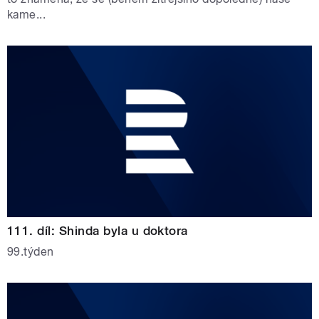
kame...
111. díl: Shinda byla u doktora
99.týden