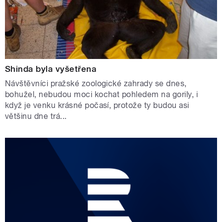
Shinda byla vyšetřena
Návštěvníci pražské zoologické zahrady se dnes,
bohužel, nebudou moci kochat pohledem na gorily, i
když je venku krásné počasí, protože ty budou asi
většinu dne trá...