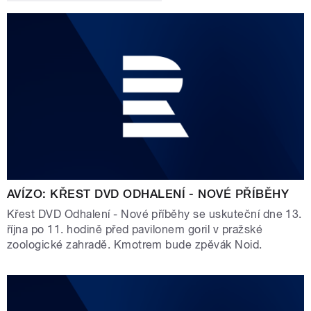
AVÍZO: KŘEST DVD ODHALENÍ - NOVÉ PŘÍBĚHY
Křest DVD Odhalení - Nové příběhy se uskuteční dne 13.
října po 11. hodině před pavilonem goril v pražské
zoologické zahradě. Kmotrem bude zpěvák Noid.