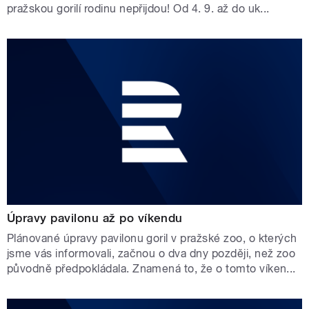
pražskou gorilí rodinu nepřijdou! Od 4. 9. až do uk...
Úpravy pavilonu až po víkendu
Plánované úpravy pavilonu goril v pražské zoo, o kterých
jsme vás informovali, začnou o dva dny později, než zoo
původně předpokládala. Znamená to, že o tomto víken...