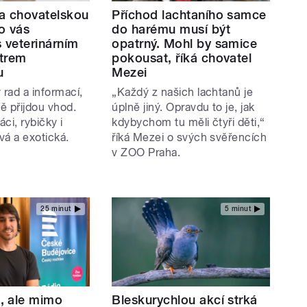
 a chovatelskou
Příchod lachtaního samce
o vás
do harému musí být
 veterinárním
opatrný. Mohl by samice
trem
pokousat, říká chovatel
u
Mezei
 rad a informací,
„Každý z našich lachtanů je
tě přijdou vhod.
úplně jiný. Opravdu to je, jak
áci, rybičky i
kdybychom tu měli čtyři děti,“
ová a exotická.
říká Mezei o svých svěřencích
v ZOO Praha.
25 minut
5 minut
, ale mimo
Bleskurychlou akcí strká