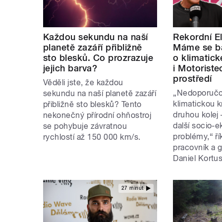
Každou sekundu na naší
Rekordní El
planetě zazáří přibližně
Máme se b
sto blesků. Co prozrazuje
o klimatické
jejich barva?
i Motoriste
prostředí
Věděli jste, že každou
„Nedoporučo
sekundu na naší planetě zazáří
klimatickou k
přibližně sto blesků? Tento
druhou kolej 
nekonečný přírodní ohňostroj
další socio-
se pohybuje závratnou
problémy,“ ř
rychlostí až 150 000 km/s.
pracovník a 
Daniel Kortu
27 minut