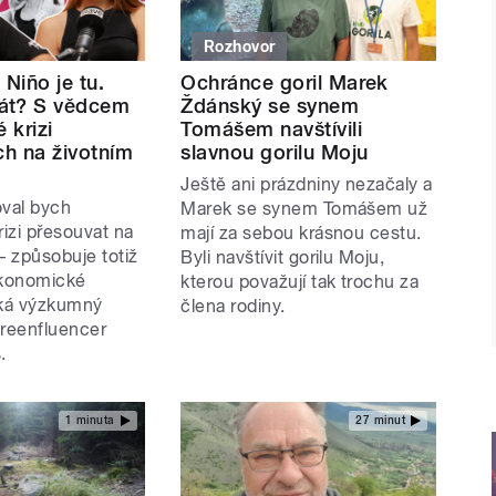
Rozhovor
 Niño je tu.
Ochránce goril Marek
át? S vědcem
Ždánský se synem
 krizi
Tomášem navštívili
ch na životním
slavnou gorilu Moju
Ještě ani prázdniny nezačaly a
val bych
Marek se synem Tomášem už
rizi přesouvat na
mají za sebou krásnou cestu.
– způsobuje totiž
Byli navštívit gorilu Moju,
ekonomické
kterou považují tak trochu za
íká výzkumný
člena rodiny.
greenfluencer
s.
1 minuta
27 minut