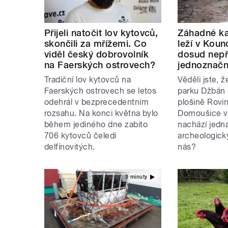
Přijeli natočit lov kytovců,
Záhadné k
skončili za mřížemi. Co
leží v Kou
viděl český dobrovolník
dosud nepř
na Faerských ostrovech?
jednoznačn
Tradiční lov kytovců na
Věděli jste, 
Faerských ostrovech se letos
parku Džbán 
odehrál v bezprecedentním
plošině Rovi
rozsahu. Na konci května bylo
Domoušice v
během jediného dne zabito
nachází jedna
706 kytovců čeledi
archeologick
delfínovitých.
nás?
3 minuty