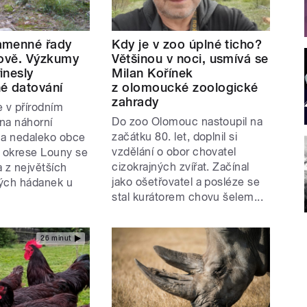
amenné řady
Kdy je v zoo úplné ticho?
nově. Výzkumy
Většinou v noci, usmívá se
inesly
Milan Kořínek
é datování
z olomoucké zoologické
zahrady
že v přírodním
Do zoo Olomouc nastoupil na
na náhorní
začátku 80. let, doplnil si
na nedaleko obce
vzdělání o obor chovatel
 okrese Louny se
cizokrajných zvířat. Začínal
 z největších
jako ošetřovatel a posléze se
ých hádanek u
stal kurátorem chovu šelem...
26 minut