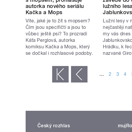
autorka nového seriálu
lužního les
Kačka a Mops
Jablunkov
Víte, jaké je to žít s mopsem?
Lužní lesy v 
Čím jsou specifičtí a jsou to
nejčastěji naš
vůbec ještě psi? To prozradí
my vás dnes
Káťa Perglová, autorka
Jablunkovsko
komiksu Kačka a Mops, který
Hrádku, k řece
se dočkal i rozhlasové podoby.
nazvané Giro
STRÁNKY
…
2
3
4
« první
‹ předchozí
Český rozhlas
mujRo