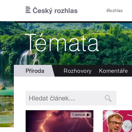
Přejít k hlavnímu obsahu
iRozhlas
Příroda
Rozhovory
Komentáře
1 minuta