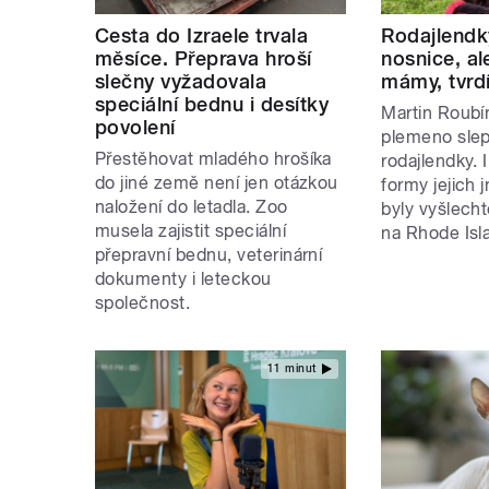
Cesta do Izraele trvala
Rodajlendk
měsíce. Přeprava hroší
nosnice, al
slečny vyžadovala
mámy, tvrdí
speciální bednu i desítky
Martin Roubín
povolení
plemeno sle
Přestěhovat mladého hrošíka
rodajlendky. 
do jiné země není jen otázkou
formy jejich 
naložení do letadla. Zoo
byly vyšlech
musela zajistit speciální
na Rhode Isl
přepravní bednu, veterinární
dokumenty i leteckou
společnost.
11 minut