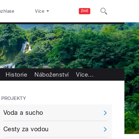
ozhlase
Více
ŽIVĚ
Historie
Náboženství
Více
…
PROJEKTY
Voda a sucho
Cesty za vodou