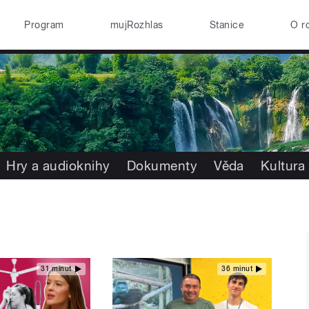
Program
mujRozhlas
Stanice
O r
Hry a audioknihy
Dokumenty
Věda
Kultura
31 minut
36 minut