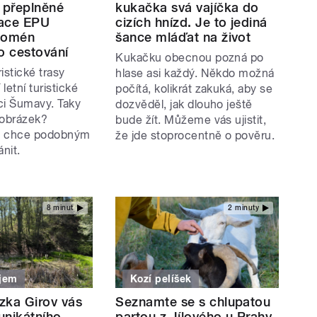
a přeplněné
kukačka svá vajíčka do
kace EPU
cizích hnízd. Je to jediná
nomén
šance mláďat na život
o cestování
Kukačku obecnou pozná po
istické trasy
hlase asi každý. Někdo možná
letní turistické
počítá, kolikrát zakuká, aby se
ci Šumavy. Taky
dozvěděl, jak dlouho ještě
 obrázek?
bude žít. Můžeme vás ujistit,
U chce podobným
že jde stoprocentně o pověru.
nit.
8 minut
2 minuty
ajem
Kozí pelíšek
zka Girov vás
Seznamte se s chlupatou
unikátního
partou z Jílového u Prahy.