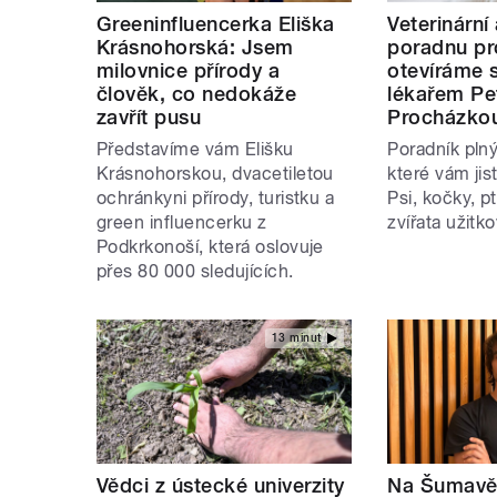
Greeninfluencerka Eliška
Veterinární
Krásnohorská: Jsem
poradnu pr
milovnice přírody a
otevíráme s
člověk, co nedokáže
lékařem Pe
zavřít pusu
Procházko
Představíme vám Elišku
Poradník plný
Krásnohorskou, dvacetiletou
které vám jis
ochránkyni přírody, turistku a
Psi, kočky, pt
green influencerku z
zvířata užitk
Podkrkonoší, která oslovuje
přes 80 000 sledujících.
13 minut
Vědci z ústecké univerzity
Na Šumavě