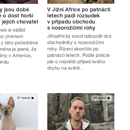
y jsou dobé
V Jižní Africe po patnácti
e o dost horší
letech padl rozsudek
 jejich chovatel
v případu obchodu
s nosorožčími rohy
ek si oblíbil
Jihoafrický soud odsoudil dva
pic jménem
obchodníky s nosorožčími
I z této počeštěné
rohy. Řízení skončilo po
jména je jasné, že
patnácti letech. Podle policie
těny v Americe,
jde o největší případ svého
andu.
druhu na světě.
31 minut
25 minut