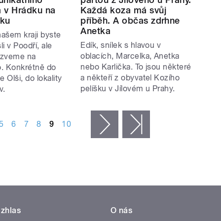
a v Hrádku na
Každá koza má svůj
sku
příběh. A občas zdrhne
Anetka
našem kraji byste
Edík, snílek s hlavou v
li v Poodří, ale
oblacích, Marcelka, Anetka
 zveme na
nebo Karlička. To jsou některé
. Konkrétně do
a někteří z obyvatel Kozího
 Olši, do lokality
pelíšku v Jílovém u Prahy.
v.
5
6
7
8
9
10
následující ›
poslední »
zhlas
O nás