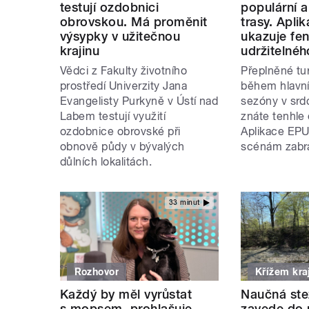
testují ozdobnici
populární 
obrovskou. Má proměnit
trasy. Apli
výsypky v užitečnou
ukazuje fe
krajinu
udržitelnéh
Vědci z Fakulty životního
Přeplněné tur
prostředí Univerzity Jana
během hlavní 
Evangelisty Purkyně v Ústí nad
sezóny v srd
Labem testují využití
znáte tenhle
ozdobnice obrovské při
Aplikace EP
obnově půdy v bývalých
scénám zabrá
důlních lokalitách.
33 minut
Rozhovor
Křížem kr
Každý by měl vyrůstat
Naučná ste
s mopsem, prohlašuje
zavede do 