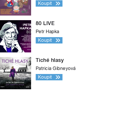
Koupit
80 LIVE
Petr Hapka
Koupit
Tiché hlasy
Patricia Gibneyová
Koupit