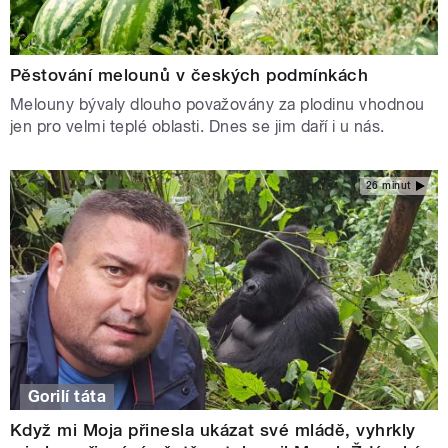
Pěstování melounů v českých podmínkách
Melouny bývaly dlouho považovány za plodinu vhodnou
jen pro velmi teplé oblasti. Dnes se jim daří i u nás.
26 minut
Gorilí táta
Když mi Moja přinesla ukázat své mládě, vyhrkly