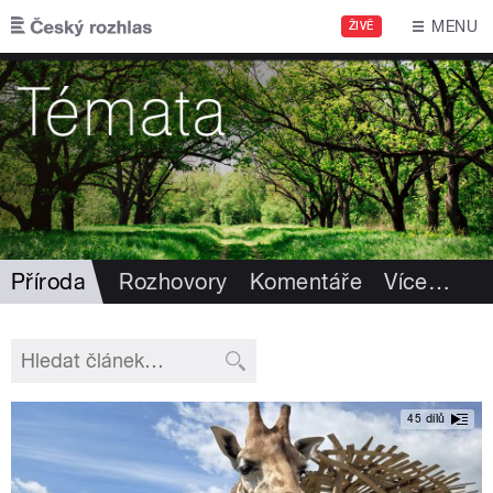
Přejít k hlavnímu obsahu
MENU
ŽIVĚ
Příroda
Rozhovory
Komentáře
Více
…
45 dílů