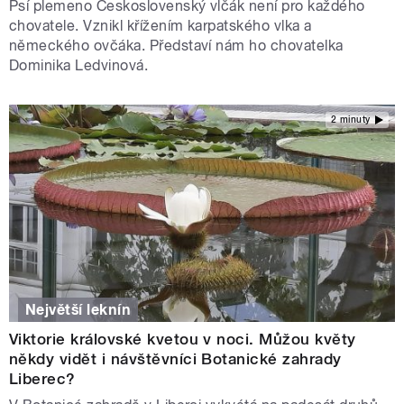
Psí plemeno Československý vlčák není pro každého
chovatele. Vznikl křížením karpatského vlka a
německého ovčáka. Představí nám ho chovatelka
Dominika Ledvinová.
2 minuty
Největší leknín
Viktorie královské kvetou v noci. Můžou květy
někdy vidět i návštěvníci Botanické zahrady
Liberec?