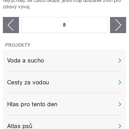
nejrychleji, se často ukáže, jestli mají dostatek živin pro
zdravý vývoj.
STRÁNKY
8
n
zí
PROJEKTY
Voda a sucho
Cesty za vodou
Hlas pro tento den
Atlas psů