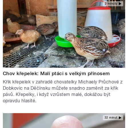
2 minuty
Chov křepelek: Malí ptáci s velkým přínosem
Křik křepelek v zahradě chovatelky Michaely Průchové z
Dobkovic na Děčínsku můžete snadno zaměnit za křik
pávů. Křepelky, i když vzrůstem malé, dokážou být
opravdu hlasité.
32 minut