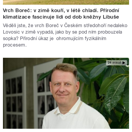
Vrch Boreč: v zimě kouří, v létě chladí. Přírodní
klimatizace fascinuje lidi od dob kněžny Libuše
Věděli jste, že vrch Boreč v Českém středohoří nedaleko
Lovosic v zimě vypadá, jako by se pod ním probouzela
sopka? Přírodní úkaz je ohromujícím fyzikálním
procesem.
24 minut