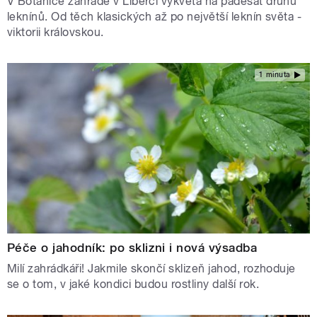
V Botanicé zahradě v Liberci vykvétá na padesát druhů
leknínů. Od těch klasických až po největší leknín světa -
viktorii královskou.
1 minuta
Péče o jahodník: po sklizni i nová výsadba
Milí zahrádkáři! Jakmile skončí sklizeň jahod, rozhoduje
se o tom, v jaké kondici budou rostliny další rok.