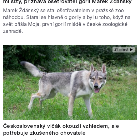
mi slzy, přiznává ošetřovatel goril Marek Ždánský
Marek Ždánský se stal ošetřovatelem v pražské zoo
náhodou. Staral se hlavně o gorily a byl u toho, když na
svět přišla Moja, první gorilí mládě v české zoologické
zahradě.
21 minut
Československý vlčák okouzlí vzhledem, ale
potřebuje zkušeného chovatele