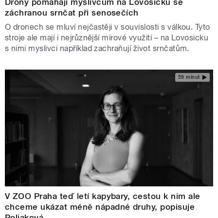
Drony pomáhají myslivcům na Lovosicku se
záchranou srnčat při senosečích
O dronech se mluví nejčastěji v souvislosti s válkou. Tyto
stroje ale mají i nejrůznější mírové využití – na Lovosicku
s nimi myslivci například zachraňují život srnčatům.
59 minut
V ZOO Praha teď letí kapybary, cestou k nim ale
chceme ukázat méně nápadné druhy, popisuje
Poliaková