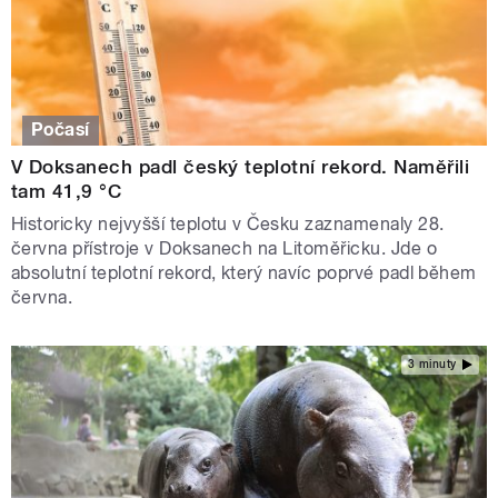
Počasí
V Doksanech padl český teplotní rekord. Naměřili
tam 41,9 °C
Historicky nejvyšší teplotu v Česku zaznamenaly 28.
června přístroje v Doksanech na Litoměřicku. Jde o
absolutní teplotní rekord, který navíc poprvé padl během
června.
3 minuty