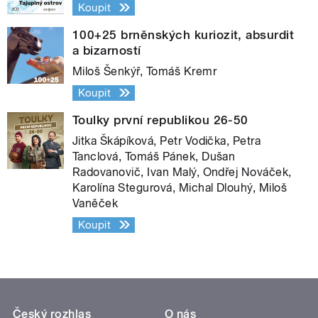
Koupit
100+25 brněnských kuriozit, absurdit
a bizarností
Miloš Šenkýř, Tomáš Kremr
Koupit
Toulky první republikou 26-50
Jitka Škápíková, Petr Vodička, Petra
Tanclová, Tomáš Pánek, Dušan
Radovanovič, Ivan Malý, Ondřej Nováček,
Karolína Stegurová, Michal Dlouhý, Miloš
Vaněček
Koupit
Český rozhlas
O nás