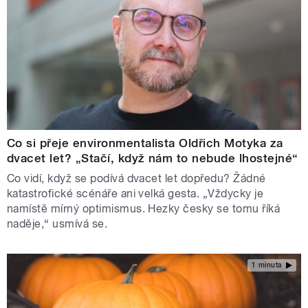
Co si přeje environmentalista Oldřich Motyka za
dvacet let? „Stačí, když nám to nebude lhostejné“
Co vidí, když se podívá dvacet let dopředu? Žádné
katastrofické scénáře ani velká gesta. „Vždycky je
namístě mírný optimismus. Hezky česky se tomu říká
naděje,“ usmívá se.
1 minuta