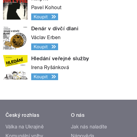
Pavel Kohout
Koupit
Denár v dívčí dlani
Václav Erben
Koupit
Hledání veřejné služby
Irena Ryšánková
Koupit
Český rozhlas
O nás
Válka na Ukrajině
Jak nás naladíte
Komunální volby
Nápověda