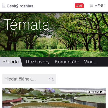
Přejít k hlavnímu obsahu
MENU
ŽIVĚ
Příroda
Rozhovory
Komentáře
Více
…
2 minuty