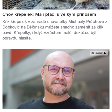
Chov křepelek: Malí ptáci s velkým přínosem
Křik křepelek v zahradě chovatelky Michaely Průchové z
Dobkovic na Děčínsku můžete snadno zaměnit za křik
pávů. Křepelky, i když vzrůstem malé, dokážou být
opravdu hlasité.
32 minut