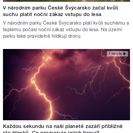
V národním parku České Švýcarsko začal kvůli
suchu platit noční zákaz vstupu do lesa
V národním parku České Švýcarsko platí kvůli suchému a
teplému počasí noční zákaz vstupu do lesa. Na území
parku také pravidelně hlídkují drony.
1 minuta
Každou sekundu na naší planetě zazáří přibližně
sto blesků. Co prozrazuje jejich barva?