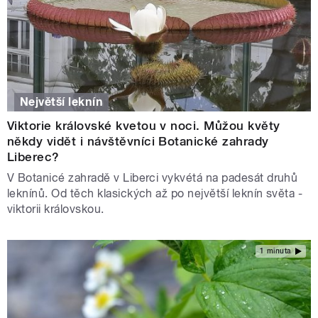
Největší leknín
Viktorie královské kvetou v noci. Můžou květy
někdy vidět i návštěvníci Botanické zahrady
Liberec?
V Botanicé zahradě v Liberci vykvétá na padesát druhů
leknínů. Od těch klasických až po největší leknín světa -
viktorii královskou.
1 minuta