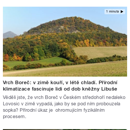
1 minuta
Vrch Boreč: v zimě kouří, v létě chladí. Přírodní
klimatizace fascinuje lidi od dob kněžny Libuše
Věděli jste, že vrch Boreč v Českém středohoří nedaleko
Lovosic v zimě vypadá, jako by se pod ním probouzela
sopka? Přírodní úkaz je ohromujícím fyzikálním
procesem.