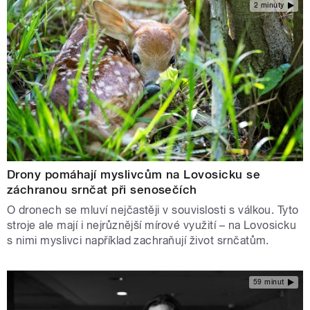
2 minuty
Drony pomáhají myslivcům na Lovosicku se
záchranou srnčat při senosečích
O dronech se mluví nejčastěji v souvislosti s válkou. Tyto
stroje ale mají i nejrůznější mírové využití – na Lovosicku
s nimi myslivci například zachraňují život srnčatům.
59 minut