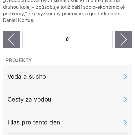
„Nedoporučoval bych klimatickou krizi přesouvat na
druhou kolej – způsobuje totiž další socio-ekonomické
problémy,“ říká výzkumný pracovník a greenfluencer
Daniel Kortus.
STRÁNKY
8
n
zí
PROJEKTY
Voda a sucho
Cesty za vodou
Hlas pro tento den