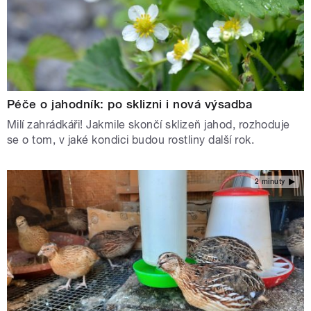
Péče o jahodník: po sklizni i nová výsadba
Milí zahrádkáři! Jakmile skončí sklizeň jahod, rozhoduje
se o tom, v jaké kondici budou rostliny další rok.
2 minuty