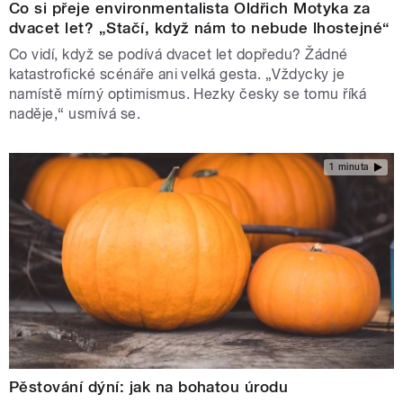
Co si přeje environmentalista Oldřich Motyka za
dvacet let? „Stačí, když nám to nebude lhostejné“
Co vidí, když se podívá dvacet let dopředu? Žádné
katastrofické scénáře ani velká gesta. „Vždycky je
namístě mírný optimismus. Hezky česky se tomu říká
naděje,“ usmívá se.
1 minuta
Pěstování dýní: jak na bohatou úrodu