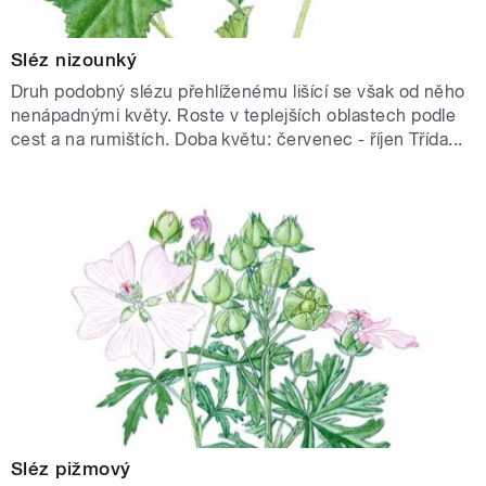
Sléz nizounký
Druh podobný slézu přehlíženému lišící se však od něho
nenápadnými květy. Roste v teplejších oblastech podle
cest a na rumištích. Doba květu: červenec - říjen Třída...
Sléz pižmový