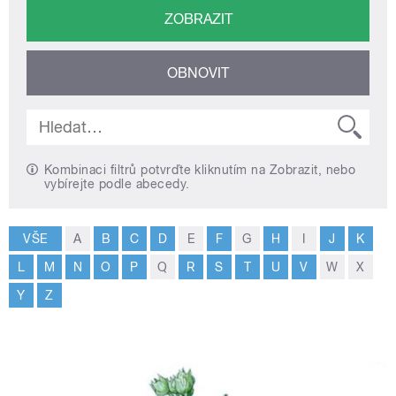
Kombinaci filtrů potvrďte kliknutím na Zobrazit, nebo
vybírejte podle abecedy.
VŠE
A
B
C
D
E
F
G
H
I
J
K
L
M
N
O
P
Q
R
S
T
U
V
W
X
Y
Z