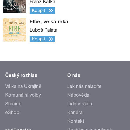
Franz Kafka
Koupit
Elbe, velká řeka
Luboš Palata
Koupit
Český rozhlas
O nás
Válka na Ukrajině
Jak nás naladíte
Komunální volby
Nápověda
Stanice
Lidé v rádiu
eShop
Kariéra
Kontakt
Rozhlasový poplatek