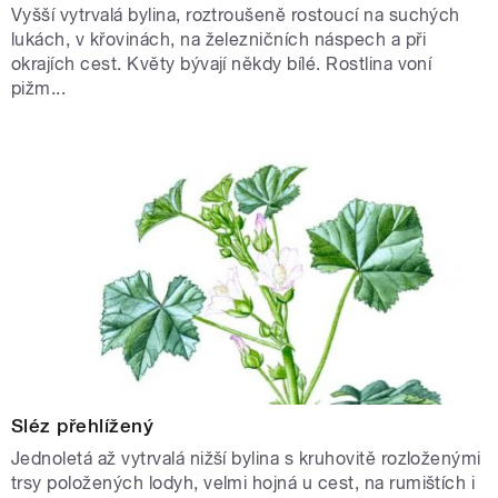
Vyšší vytrvalá bylina, roztroušeně rostoucí na suchých
lukách, v křovinách, na železničních náspech a při
okrajích cest. Květy bývají někdy bílé. Rostlina voní
pižm...
Sléz přehlížený
Jednoletá až vytrvalá nižší bylina s kruhovitě rozloženými
trsy položených lodyh, velmi hojná u cest, na rumištích i