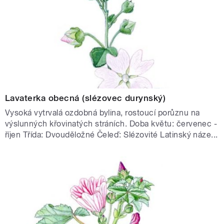
Lavaterka obecná (slézovec durynský)
Vysoká vytrvalá ozdobná bylina, rostoucí porůznu na
výslunných křovinatých stráních. Doba květu: červenec -
říjen Třída: Dvouděložné Čeleď: Slézovité Latinský náze...