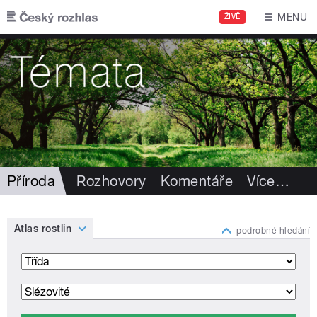
Přejít k hlavnímu obsahu
MENU
ŽIVĚ
Příroda
Rozhovory
Komentáře
Více
…
Atlas rostlin
podrobné hledání