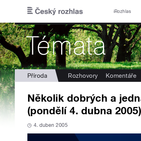
Přejít k hlavnímu obsahu
iRozhlas
Příroda
Rozhovory
Komentáře
Několik dobrých a jedn
(pondělí 4. dubna 2005
4. duben 2005