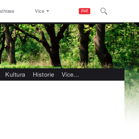
ozhlase
Více
ŽIVĚ
Kultura
Historie
Více
…