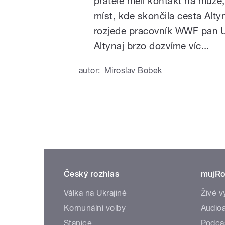
přátelé měli kontakt na muže, 
míst, kde skončila cesta Altyn
rozjede pracovník WWF pan 
Altynaj brzo dozvíme víc...
autor:
Miroslav Bobek
Český rozhlas
mujRo
Válka na Ukrajině
Živé v
Komunální volby
Audioa
Stanice
Podca