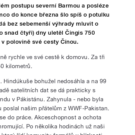
lém postupu severní Barmou a posléze
ímco do konce března šlo spíš o potulku
 dá bez sebemenší výhrady mluvit o
bo snad čtyři) dny uletěl Čingis 750
 v polovině své cesty Čínou.
ě rychle ve své cestě k domovu. Za tři
50 kilometrů.
j. Hindúkuše bohužel nedosáhla a na 99
dě satelitních dat se dá prakticky s
u Indu v Pákistánu. Zahynula - nebo byla
vu poslal našim přátelům z WWF-Pakistan.
i se do práce. Akceschopnost a ochota
romující. Po několika hodinách už naši