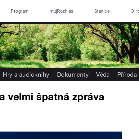
Program
mujRozhlas
Stanice
O r
Hry a audioknihy
Dokumenty
Věda
Příroda
a velmi špatná zpráva
)