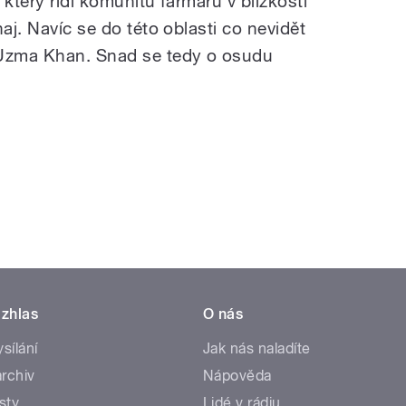
který řídí komunitu farmářů v blízkosti
aj. Navíc se do této oblasti co nevidět
Uzma Khan. Snad se tedy o osudu
zhlas
O nás
ysílání
Jak nás naladíte
rchiv
Nápověda
sty
Lidé v rádiu