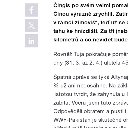
Čingis po svém velmi poma
Čínou výrazně zrychlil. Zat
v rámci zimovišť, teď už se
tahu ke hnízdišti. Za tři (ne
kilometrů a co nevidět bude
Rovněž Tuja pokračuje poměrn
dny (31. 3. až 2. 4.) uletěla 4
Špatná zpráva se týká Altyna
% už ani nedosáhne. Na zákla
jistotou tvrdit, že zahynula 
zabita. Včera jsem tuto zprá
Odpověděli obratem a pustil
WWF-Pakistan je skutečně oh