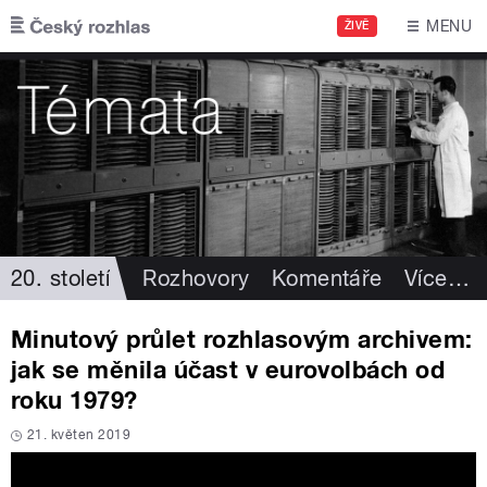
Přejít k hlavnímu obsahu
MENU
ŽIVĚ
20. století
Rozhovory
Komentáře
Více
…
Minutový průlet rozhlasovým archivem:
jak se měnila účast v eurovolbách od
roku 1979?
21. květen 2019