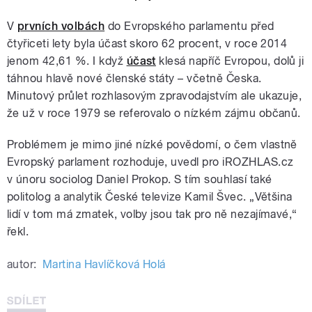
V
prvních volbách
do Evropského parlamentu před
čtyřiceti lety byla účast skoro 62 procent, v roce 2014
jenom 42,61 %. I když
účast
klesá napříč Evropou, dolů ji
táhnou hlavě nové členské státy – včetně Česka.
Minutový průlet rozhlasovým zpravodajstvím ale ukazuje,
že už v roce 1979 se referovalo o nízkém zájmu občanů.
Problémem je mimo jiné nízké povědomí, o čem vlastně
Evropský parlament rozhoduje, uvedl pro iROZHLAS.cz
v únoru sociolog Daniel Prokop. S tím souhlasí také
politolog a analytik České televize Kamil Švec. „Většina
lidí v tom má zmatek, volby jsou tak pro ně nezajímavé,“
řekl.
autor:
Martina Havlíčková Holá