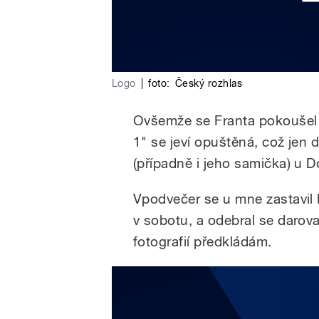
Logo
|
foto:
Český rozhlas
Ovšemže se Franta pokoušel M
1" se jeví opuštěná, což jen d
(případně i jeho samička) u D
Vpodvečer se u mne zastavil Kh
v sobotu, a odebral se darov
fotografií předkládám.