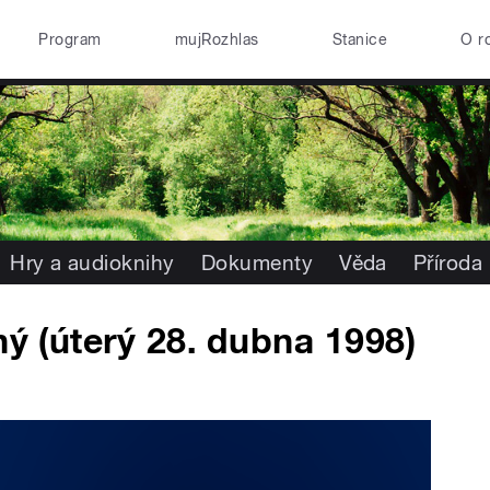
Program
mujRozhlas
Stanice
O r
Hry a audioknihy
Dokumenty
Věda
Příroda
ný (úterý 28. dubna 1998)