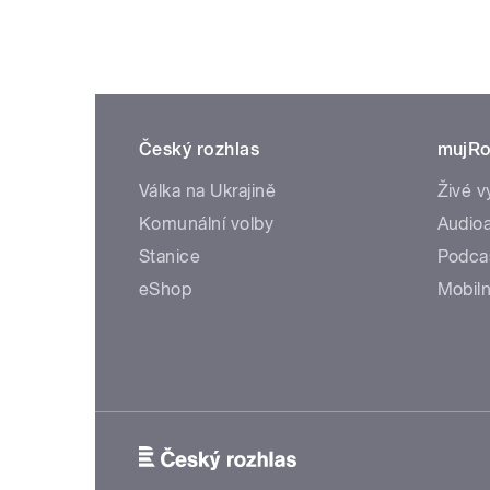
Český rozhlas
mujRo
Válka na Ukrajině
Živé v
Komunální volby
Audioa
Stanice
Podca
eShop
Mobiln