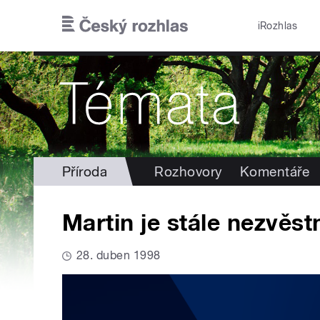
Přejít k hlavnímu obsahu
iRozhlas
Příroda
Rozhovory
Komentáře
Martin je stále nezvěst
28. duben 1998