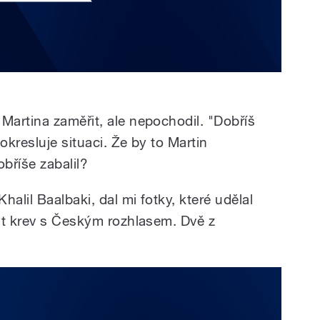
artina zaměřit, ale nepochodil. "Dobříš
okresluje situaci. Že by to Martin
obříše zabalil?
alil Baalbaki, dal mi fotky, které udělal
at krev s Českým rozhlasem. Dvě z