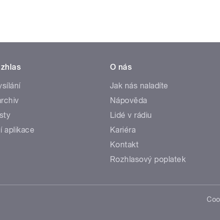
zhlas
O nás
ysílání
Jak nás naladíte
rchiv
Nápověda
sty
Lidé v rádiu
í aplikace
Kariéra
Kontakt
Rozhlasový poplatek
Coo