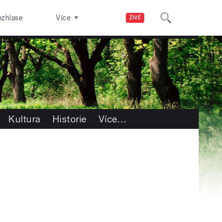
ozhlase
Více
ŽIVĚ
Kultura
Historie
Více
…