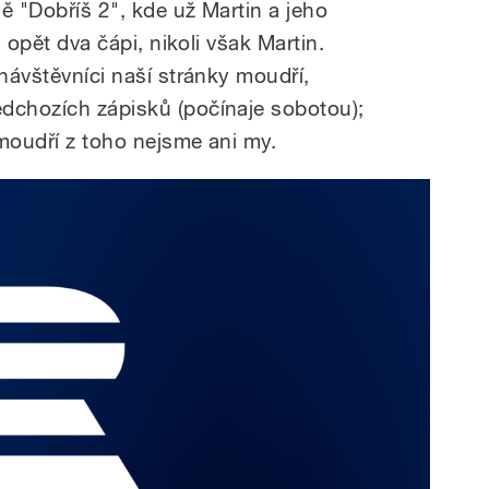
ě "Dobříš 2", kde už Martin a jeho
i opět dva čápi, nikoli však Martin.
 návštěvníci naší stránky moudří,
dchozích zápisků (počínaje sobotou);
 moudří z toho nejsme ani my.