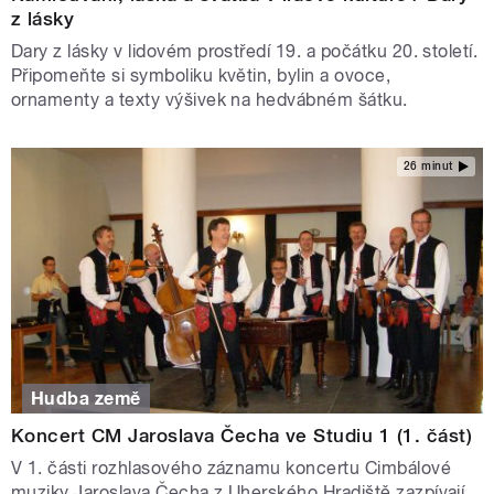
z lásky
Dary z lásky v lidovém prostředí 19. a počátku 20. století.
Připomeňte si symboliku květin, bylin a ovoce,
ornamenty a texty výšivek na hedvábném šátku.
26 minut
Hudba země
Koncert CM Jaroslava Čecha ve Studiu 1 (1. část)
V 1. části rozhlasového záznamu koncertu Cimbálové
muziky Jaroslava Čecha z Uherského Hradiště zazpívají