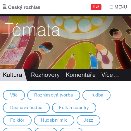
Přejít k hlavnímu obsahu
MENU
ŽIVĚ
Kultura
Rozhovory
Komentáře
Více
…
Vše
Rozhlasová tvorba
Hudba
Dechová hudba
Folk a country
Folklór
Hudební mix
Jazz