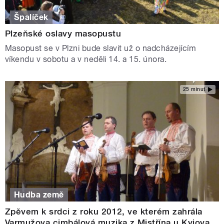
Špalíček
Plzeňské oslavy masopustu
Masopust se v Plzni bude slavit už o nadcházejícím
víkendu v sobotu a v neděli 14. a 15. února.
25 minut
Hudba země
Zpěvem k srdci z roku 2012, ve kterém zahrála
Varmužova cimbálová muzika z Mistřína u Kyjova