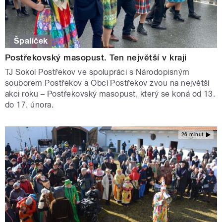
Špalíček
Postřekovský masopust. Ten největší v kraji
TJ Sokol Postřekov ve spolupráci s Národopisným
souborem Postřekov a Obcí Postřekov zvou na největší
akci roku – Postřekovský masopust, který se koná od 13.
do 17. února.
26 minut