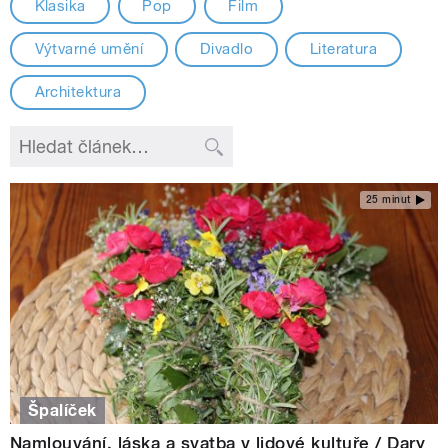
Klasika
Pop
Film
Výtvarné umění
Divadlo
Literatura
Architektura
25 minut
Špalíček
Namlouvání, láska a svatba v lidové kultuře / Dary