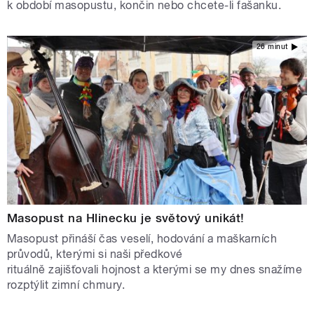
k období masopustu, končin nebo chcete-li fašanku.
26 minut
Masopust na Hlinecku je světový unikát!
Masopust přináší čas veselí, hodování a maškarních
průvodů, kterými si naši předkové
rituálně zajišťovali hojnost a kterými se my dnes snažíme
rozptýlit zimní chmury.