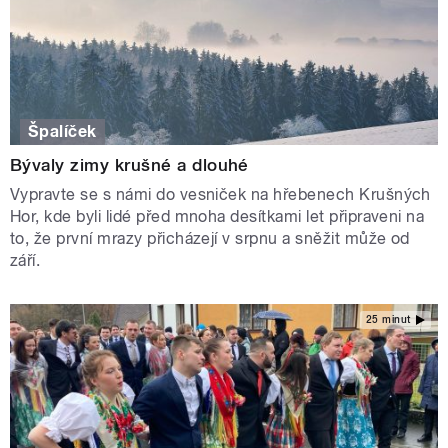
Špalíček
Bývaly zimy krušné a dlouhé
Vypravte se s námi do vesniček na hřebenech Krušných
Hor, kde byli lidé před mnoha desítkami let připraveni na
to, že první mrazy přicházejí v srpnu a sněžit může od
září.
25 minut