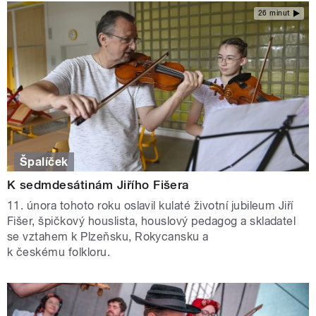
26 minut
Špalíček
K sedmdesátinám Jiřího Fišera
11. února tohoto roku oslavil kulaté životní jubileum Jiří
Fišer, špičkový houslista, houslový pedagog a skladatel
se vztahem k Plzeňsku, Rokycansku a
k českému folkloru.