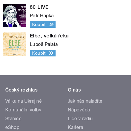
80 LIVE
Petr Hapka
Koupit
Elbe, velká řeka
Luboš Palata
Koupit
Český rozhlas
O nás
Válka na Ukrajině
Jak nás naladíte
Komunální volby
Nápověda
Stanice
Lidé v rádiu
eShop
Kariéra