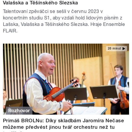
Valašska a Těšínského Slezska
Talentovaní zpěváčci se sešli v červnu 2023 v
koncertním studiu S1, aby vzdali hold lidovým písním z
Lašska, Valašska a Těšínského Slezska. Hraje Ensemble
FLAIR.
26 minut
Rozhovor
Primáš BROLNu: Díky skladbám Jaromíra Nečase
můžeme předvést jinou tvář orchestru než tu