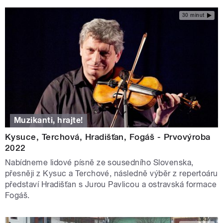
30 minut
Muzikanti, hrajte!
Kysuce, Terchová, Hradišťan, Fogáš - Prvovýroba
2022
Nabídneme lidové písně ze sousedního Slovenska,
přesněji z Kysuc a Terchové, následně výběr z repertoáru
představí Hradišťan s Jurou Pavlicou a ostravská formace
Fogáš.