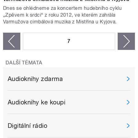
Dnes se ohlédneme za koncertem hudebního cyklu
„Zpěvem k srdci“ z roku 2012, ve kterém zahrála
Varmužova cimbálová muzika z Mistřína u Kyjova.
STRÁNKY
7
n
zí
DALŠÍ TÉMATA
Audioknihy zdarma
Audioknihy ke koupi
Digitální rádio