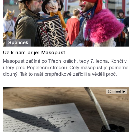
Špalíček
Už k nám přijel Masopust
Masopust začíná po Třech králích, tedy 7. ledna. Končí v
úterý před Popeleční středou. Celý masopust je poměrně
dlouhý. Tak to naši prapředkové zařídili a věděli proč.
26 minut