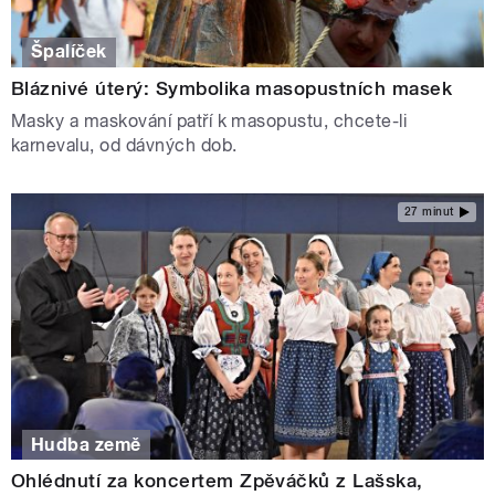
Špalíček
Bláznivé úterý: Symbolika masopustních masek
Masky a maskování patří k masopustu, chcete-li
karnevalu, od dávných dob.
27 minut
Hudba země
Ohlédnutí za koncertem Zpěváčků z Lašska,