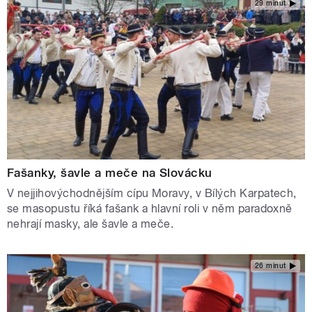
29 minut
Fašanky, šavle a meče na Slovácku
V nejjihovýchodnějším cípu Moravy, v Bílých Karpatech,
se masopustu říká fašank a hlavní roli v něm paradoxně
nehrají masky, ale šavle a meče.
26 minut