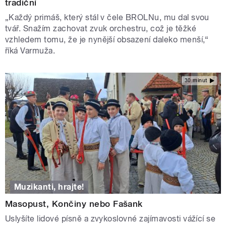
tradiční
„Každý primáš, který stál v čele BROLNu, mu dal svou
tvář. Snažím zachovat zvuk orchestru, což je těžké
vzhledem tomu, že je nynější obsazení daleko menší,“
říká Varmuža.
30 minut
Muzikanti, hrajte!
Masopust, Končiny nebo Fašank
Uslyšíte lidové písně a zvykoslovné zajímavosti vážící se